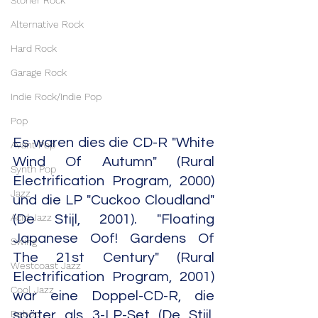
Stoner Rock
Alternative Rock
Hard Rock
Garage Rock
Indie Rock/Indie Pop
Pop
Es waren dies die CD-R "White 
Avant Pop
Wind Of Autumn" (Rural 
Synth Pop
Electrification Program, 2000) 
Jazz
und die LP "Cuckoo Cloudland" 
Acid Jazz
(De Stijl, 2001). "Floating 
Japanese Oof! Gardens Of 
Swing
The 21st Century" (Rural 
Westcoast Jazz
Electrification Program, 2001) 
Cool Jazz
war eine Doppel-CD-R, die 
Bebop
später als 3-LP-Set (De Stijl, 