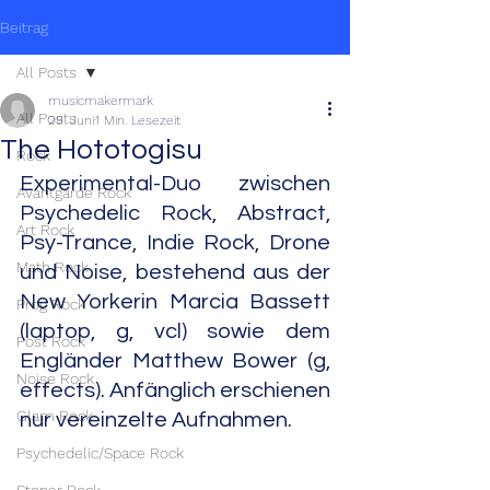
Beitrag
All Posts
musicmakermark
All Posts
29. Juni
1 Min. Lesezeit
The Hototogisu
Rock
Experimental-Duo zwischen 
Avantgarde Rock
Psychedelic Rock, Abstract, 
Art Rock
Psy-Trance, Indie Rock, Drone 
Math Rock
und Noise, bestehend aus der 
New Yorkerin Marcia Bassett 
Prog Rock
(laptop, g, vcl) sowie dem 
Post Rock
Engländer Matthew Bower (g, 
Noise Rock
effects). Anfänglich erschienen 
Glam Rock
nur vereinzelte Aufnahmen.
Psychedelic/Space Rock