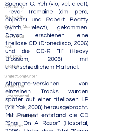
Spencer C. Yeh (vio, vcl, elect), 
Alt.Country
Trevor Tremaine (dm, perc, 
Rockabilly
objects) und Robert Beatty 
Old Time Music
(synth, elect), gekommen. 
Davon erschienen eine 
Rock'n'Roll
titellose CD (Dronedisco, 2006) 
Folk
und die CD-R "II" (Heavy 
Folk Rock
Blossom, 2006) mit 
Neofolk
unterschiedlichem Material.
Singer/Songwriter
Alternate-Versionen von 
Americana
einzelnen Tracks wurden 
Experimental
später auf einer titellosen LP 
Noise
(Yik Yak, 2008) herausgebracht. 
Mit Prurient entstand die CD 
Field Recordings
"Snail On A Razor" (Hospital, 
Electronic