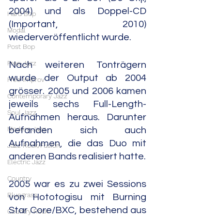
2004) und als Doppel-CD 
Hard Bop
(Important, 2010) 
Modal
wiederveröffentlicht wurde.
Post Bop
Free Jazz
Nach weiteren Tonträgern 
wurde der Output ab 2004 
Free Improv
grösser. 2005 und 2006 kamen 
Contemporary Jazz
jeweils sechs Full-Length-
Soul Jazz
Aufnahmen heraus. Darunter 
Modern Jazz
befanden sich auch 
Aufnahmen, die das Duo mit 
Jazz Rock/Fusion
anderen Bands realisiert hatte.
Electric Jazz
Country
2005 war es zu zwei Sessions 
Bluegrass
von Hototogisu mit Burning 
Star Core/BXC, bestehend aus 
Country Rock