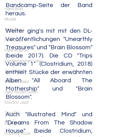
Bandcamp-Seite der Band 
Hard Bop
heraus.
Modal
Post Bop
Weiter ging's mit mit den DL-
Veröffentlichungen "Unearthly 
Free Jazz
Treasures" und "Brain Blossom" 
Free Improv
(beide 2017). Die CD "Trips 
Contemporary Jazz
Volume 1" (Clostridium, 2018) 
Soul Jazz
enthielt Stücke der erwähnten 
Alben "All Aboard The 
Modern Jazz
Mothership" und "Brain 
Jazz Rock/Fusion
Blossom".
Electric Jazz
Country
Auch "Illustrated Mind" und 
"Dreams From The Shadow 
Bluegrass
House" (beide Clostridium, 
Country Rock