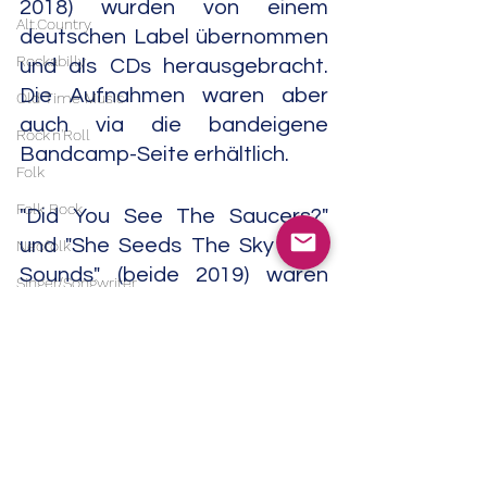
2018) wurden von einem 
Alt.Country
deutschen Label übernommen 
Rockabilly
und als CDs herausgebracht. 
Die Aufnahmen waren aber 
Old Time Music
auch via die bandeigene 
Rock'n'Roll
Bandcamp-Seite erhältlich.
Folk
Folk Rock
"Did You See The Saucers?" 
und "She Seeds The Sky With 
Neofolk
Sounds" (beide 2019) waren 
Singer/Songwriter
dann wieder reine DL-
Americana
Veröffentlichungen.                                 
Experimental
06/25
Psychedelic/Space Rock
Noise
Field Recordings
Electronic