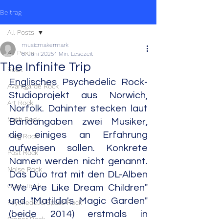
Beitrag
All Posts
musicmakermark
All Posts
8. Juni 2025
1 Min. Lesezeit
The Infinite Trip
Rock
Englisches Psychedelic Rock-
Avantgarde Rock
Studioprojekt aus Norwich, 
Art Rock
Norfolk. Dahinter stecken laut 
Math Rock
Bandangaben zwei Musiker, 
die einiges an Erfahrung 
Prog Rock
aufweisen sollen. Konkrete 
Post Rock
Namen werden nicht genannt. 
Noise Rock
Das Duo trat mit den DL-Alben 
Glam Rock
"We Are Like Dream Children" 
und "Matilda's Magic Garden"
Psychedelic/Space Rock
(beide 2014) erstmals in 