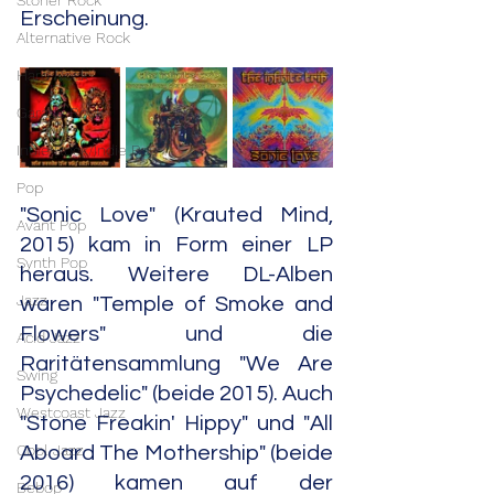
Stoner Rock
Erscheinung.
Alternative Rock
Hard Rock
Garage Rock
Indie Rock/Indie Pop
Pop
"Sonic Love" (Krauted Mind, 
Avant Pop
2015) kam in Form einer LP 
Synth Pop
heraus. Weitere DL-Alben 
Jazz
waren "Temple of Smoke and 
Flowers" und die 
Acid Jazz
Raritätensammlung "We Are 
Swing
Psychedelic" (beide 2015). Auch 
Westcoast Jazz
"Stone Freakin' Hippy" und "All 
Cool Jazz
Aboard The Mothership" (beide 
2016) kamen auf der 
Bebop