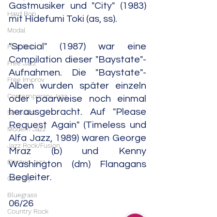
Gastmusiker und "City" (1983) 
Hard Bop
mit Hidefumi Toki (as, ss).
Modal
"Special" (1987) war eine 
Post Bop
Compilation dieser "Baystate"-
Free Jazz
Aufnahmen. Die "Baystate"-
Free Improv
Alben wurden später einzeln 
Contemporary Jazz
oder paarweise noch einmal 
herausgebracht. Auf "Please 
Soul Jazz
Request Again" (Timeless und 
Modern Jazz
Alfa Jazz, 1989) waren George 
Jazz Rock/Fusion
Mraz (b) und Kenny 
Electric Jazz
Washington (dm) Flanagans 
Begleiter.                                         
Country
Bluegrass
06/26
Country Rock