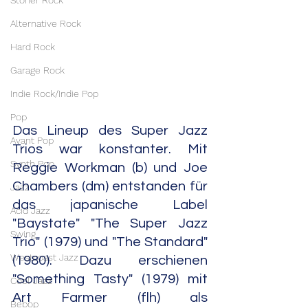
Stoner Rock
Alternative Rock
Hard Rock
Garage Rock
Indie Rock/Indie Pop
Pop
Das Lineup des Super Jazz 
Avant Pop
Trios war konstanter. Mit 
Synth Pop
Reggie Workman (b) und Joe 
Chambers (dm) entstanden für 
Jazz
das japanische Label 
Acid Jazz
"Baystate" "The Super Jazz 
Swing
Trio" (1979) und "The Standard" 
Westcoast Jazz
(1980). Dazu erschienen 
"Something Tasty" (1979) mit 
Cool Jazz
Art Farmer (flh) als 
Bebop