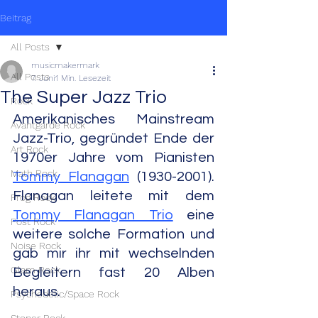
Beitrag
All Posts
musicmakermark
All Posts
7. Juni
1 Min. Lesezeit
The Super Jazz Trio
Rock
Amerikanisches Mainstream 
Avantgarde Rock
Jazz-Trio, gegründet Ende der 
Art Rock
1970er Jahre vom Pianisten 
Math Rock
Tommy Flanagan
 (1930-2001). 
Flanagan leitete mit dem 
Prog Rock
Tommy Flanagan Trio
 eine 
Post Rock
weitere solche Formation und 
Noise Rock
gab mir ihr mit wechselnden 
Glam Rock
Begleitern fast 20 Alben 
heraus.
Psychedelic/Space Rock