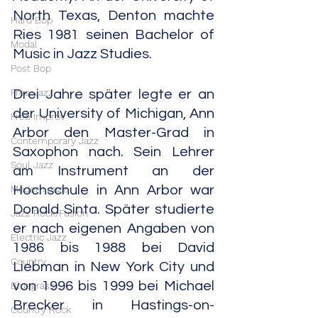
North Texas, Denton machte 
Hard Bop
Ries 1981 seinen Bachelor of 
Modal
Music in Jazz Studies.
Post Bop
Free Jazz
Drei Jahre später legte er an 
der University of Michigan, Ann 
Free Improv
Arbor den Master-Grad in 
Contemporary Jazz
Saxophon nach. Sein Lehrer 
Soul Jazz
am Instrument an der 
Modern Jazz
Hochschule in Ann Arbor war 
Donald Sinta. Später studierte 
Jazz Rock/Fusion
er nach eigenen Angaben von 
Electric Jazz
1986 bis 1988 bei David 
Country
Liebman in New York City und 
von 1996 bis 1999 bei Michael 
Bluegrass
Brecker in Hastings-on-
Country Rock