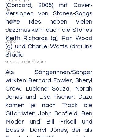
(Concord, 2005) mit Cover-
Ska
Versionen von Stones-Songs 
Reggae
holte Ries neben vielen 
Jazzmusikern auch die Stones 
Dub
Keith Richards (g), Ron Wood 
Ethno
(g) und Charlie Watts (dm) ins 
Tex Mex
Studio.
American Primitivism
Als Sängerinnen/Sänger 
Latin
wirkten Bernard Fowler, Sheryl 
Crow, Luciana Souza, Norah 
Jones und Lisa Fischer. Dazu 
kamen je nach Track die 
Gitarristen John Scofield, Ben 
Moder und Bill Frisell und 
Bassist Darryl Jones, der als 