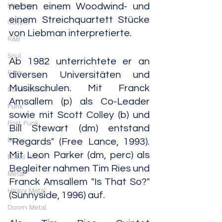
Hip Hop
neben einem Woodwind- und 
einem Streichquartett Stücke 
Gospel
von Liebman interpretierte. 
R&B
Soul
Ab 1982 unterrichtete er an 
Funk
diversen Universitäten und 
Musikschulen. Mit Franck 
Berlin School
Amsallem (p) als Co-Leader 
Punk
sowie mit Scott Colley (b) und 
Post Punk
Bill Stewart (dm) entstand 
Blues
"Regards" (Free Lance, 1993). 
Mit Leon Parker (dm, perc) als 
Blues Rock
Begleiter nahmen Tim Ries und 
Metal
Franck Amsallem "Is That So?" 
Heavy Metal
(Sunnyside, 1996) auf.
Doom Metal