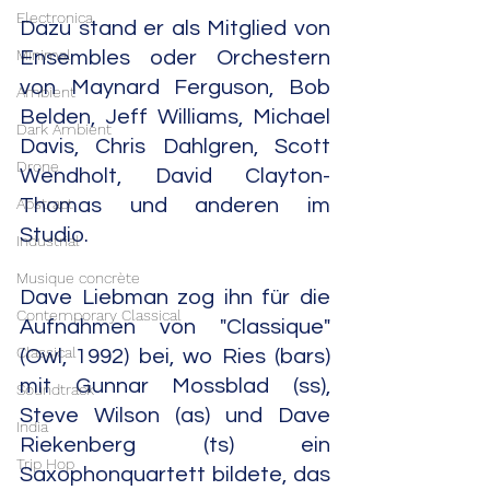
Electronica
Dazu stand er als Mitglied von 
Minimal
Ensembles oder Orchestern 
von Maynard Ferguson, Bob 
Ambient
Belden, Jeff Williams, Michael 
Dark Ambient
Davis, Chris Dahlgren, Scott 
Drone
Wendholt, David Clayton-
Abstract
Thomas und anderen im 
Studio.
Industrial
Musique concrète
Dave Liebman zog ihn für die 
Contemporary Classical
Aufnahmen von "Classique" 
Classical
(Owl, 1992) bei, wo Ries (bars) 
mit Gunnar Mossblad (ss), 
Soundtrack
Steve Wilson (as) und Dave 
India
Riekenberg (ts) ein 
Trip Hop
Saxophonquartett bildete, das 