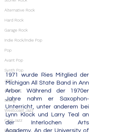
Stoner Rock
Alternative Rock
Hard Rock
Garage Rock
Indie Rock/Indie Pop
Pop
Avant Pop
Synth Pop
1971 wurde Ries Mitglied der 
Jazz
Michigan All State Band in Ann 
Acid Jazz
Arbor. Während der 1970er 
Jahre nahm er Saxophon-
Swing
Unterricht, unter anderem bei 
Westcoast Jazz
Lynn Klock und Larry Teal an 
Cool Jazz
der Interlochen Arts 
Academy. An der University of 
Bebop