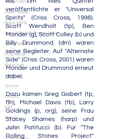
Als Tim Ries Quintet 
Thrash Metal
veröffentlichte er "Universal 
Death Metal
Spirits" (Criss Cross, 1998). 
Black Metal
Scott Wendholt (tp), Ben 
Speed/Groove/Power-Metal
Monder (g), Scott Colley (b) und 
Billy Drummond (dm) waren 
Slude Metal
seine Begleiter. Auf "Alternate 
Prog Metal
Side" (Criss Cross, 2001) waren 
Metalcore
Monder und Drummond erneut 
Hardcore
dabei.
Techno
Dazu kamen Greg Gisbert (tp, 
Electro
flh), Michael Davis (tb), Larry 
IDM
Goldings (p, org), seine Frau 
Trance
Stacey Shames (harp) und 
John Patitucci (b). Für "The 
House
Rolling Stones Project" 
Downtempo