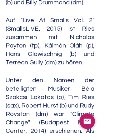
(b) und Billy Drummond (dm).
Auf "Live At Smalls Vol. 2" 
(SmallsLIVE, 2015) ist Ries 
zusammen mit Nicholas 
Payton (tp), Kálmán Oláh (p), 
Hans Glawischnig (b) und 
Terreon Gully (dm) zu hören.
Unter den Namen der 
beteiligten Musiker Béla 
Szakcsi Lakatos (p), Tim Ries 
(sax), Robert Hurst (b) und Rudy 
Royston (dm) war "Climate 
Change" (Budapest Music 
Center, 2014) erschienen. Als 
Gast war noch Lajos Horvath 