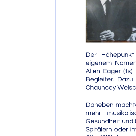
Post Bop
Fre
Soul Jazz
Der Höhepunkt 
eigenem Namen e
Allen Eager (ts) 
Begleiter. Dazu
Chauncey Welsch
Daneben machte 
mehr musikalis
Gesundheit und be
Spitälern oder i