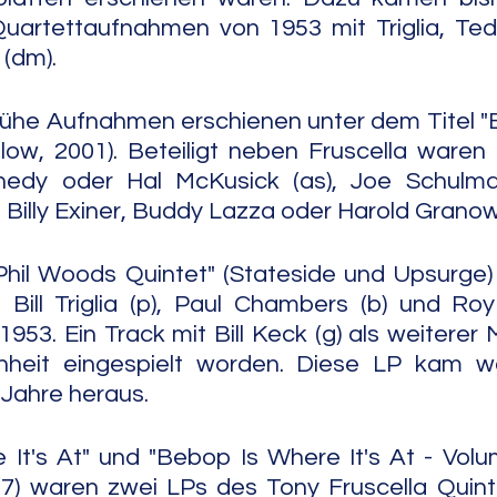
Quartettaufnahmen von 1953 mit Triglia, Tedd
 (dm).
rühe Aufnahmen erschienen unter dem Titel "
low, 2001). Beteiligt neben Fruscella waren
nnedy oder Hal McKusick (as), Joe Schulm
e Billy Exiner, Buddy Lazza oder Harold Grano
Phil Woods Quintet" (Stateside und Upsurge) z
 Bill Triglia (p), Paul Chambers (b) und Roy 
53. Ein Track mit Bill Keck (g) als weiterer M
heit eingespielt worden. Diese LP kam wah
 Jahre heraus.
It's At" und "Bebop Is Where It's At - Volum
) waren zwei LPs des Tony Fruscella Quintet