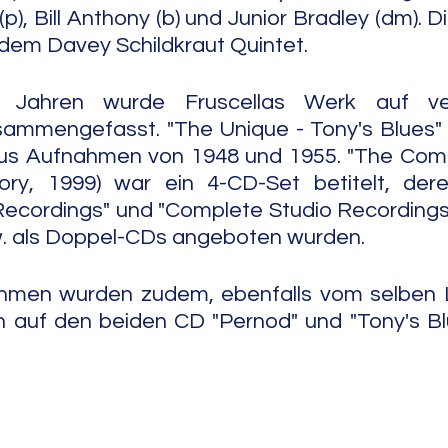
a (p), Bill Anthony (b) und Junior Bradley (dm). Di
t dem Davey Schildkraut Quintet.
 Jahren wurde Fruscellas Werk auf ver
ammengefasst. "The Unique - Tony's Blues" (
us Aufnahmen von 1948 und 1955. "The Comp
ry, 1999) war ein 4-CD-Set betitelt, deren 
ecordings" und "Complete Studio Recordings" 
w. als Doppel-CDs angeboten wurden.
hmen wurden zudem, ebenfalls vom selben L
h auf den beiden CD "Pernod" und "Tony's Bl
                                                                             