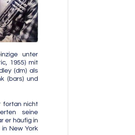
mporary Jazz
nzige unter 
, 1955) mit 
dley (dm) als 
 (bars) und 
ortan nicht 
erten seine 
er häufig in 
 in New York 