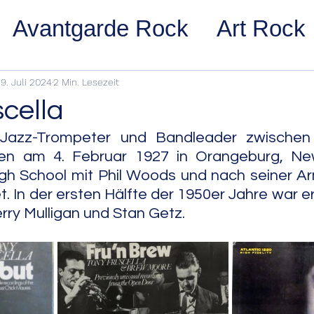
Avantgarde Rock
Art Rock
ost Rock
Noise Rock
Glam
9. Juli 2024
2 Min. Lesezeit
cella
pace Rock
Stoner Rock
Alt
 Jazz-Trompeter und Bandleader zwischen
en am 4. Februar 1927 in Orangeburg, New
igh School mit Phil Woods und nach seiner Ar
arage Rock
Indie Rock/Indie
t. In der ersten Hälfte der 1950er Jahre war e
rry Mulligan und Stan Getz.
nth Pop
Jazz
Acid Jazz
z
Cool Jazz
Bebop
Hard