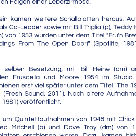
den Folgen einer Leberzirrhose.
ein kamen weitere Schallplatten heraus. Au
ls Co-Leader sowie mit Bill Triglia (p), Teddy K
) von 1953 wurden unter dem Titel "Fru'n Brew
ings From The Open Door)" (Spotlite, 1981)
r selben Besetzung, mit Bill Heine (dm) an
den Fruscella und Moore 1954 im Studio.
enen erst viel später unter dem Titel "The 1
n" (Fresh Sound, 2011). Noch ältere Aufnahm
 1981) veröffentlicht.
h um Quintettaufnahmen von 1948 mit Chick M
, Red Mitchell (b) und Dave Troy (dm) von 1
lplatten erschienen waren. Dazu kamen bish