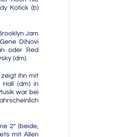
y Kotick (b) 
Brooklyn Jam 
 Gene DiNovi 
an oder Red 
wsky (dm).
eigt ihn mit 
Hall (dm) in 
usik war bei 
rscheinlich 
e 2" (beide, 
s mit Allen 