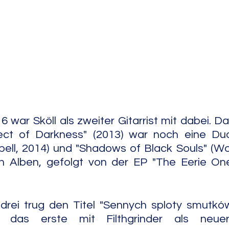
e Jazz
Free Improv
Conte
6 war Sköll als zweiter Gitarrist mit dabei. 
lect of Darkness" (2013) war noch eine Duo-
ell, 2014) und "Shadows of Black Souls" (Wolf
n Alben, gefolgt von der EP "The Eerie One"
ei trug den Titel "Sennych sploty smutków" 
as erste mit Filthgrinder als neuer Sänger