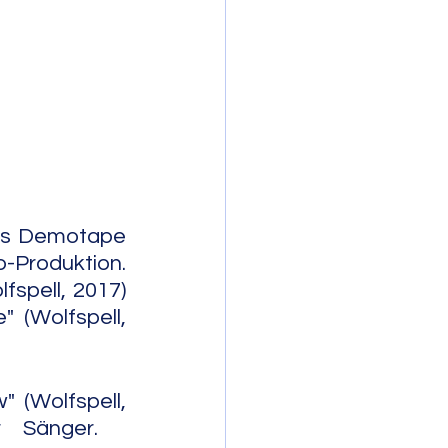
mporary Jazz
Das Demotape 
Produktion. 
spell, 2017) 
 (Wolfspell, 
(Wolfspell, 
.           