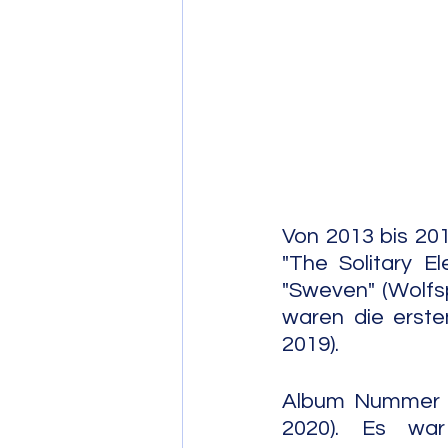
Post Bop
Fre
Soul Jazz
Von 2013 bis 201
"The Solitary E
"Sweven" (Wolfsp
waren die erste
2019).
Album Nummer dr
2020). Es war d