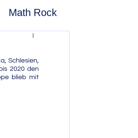
Math Rock
 Rock
ernative Rock
, Schlesien, 
bis 2020 den 
e blieb mit 
 Pop
Pop
Swing
 Bop
Modal