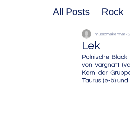
All Posts
Rock
Prog Rock
P
musicmakermark
2
Lek
Psychedelic/S
Polnische Black 
von Vargnatt (vc
Kern der Gruppe
Hard Rock
G
Taurus (e-b) und 
Avant Pop
Sy
Westcoast Jaz