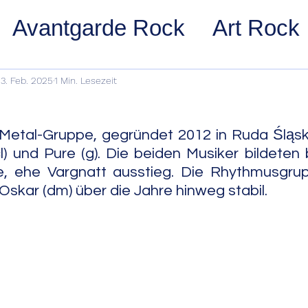
Avantgarde Rock
Art Rock
ost Rock
Noise Rock
Glam
3. Feb. 2025
1 Min. Lesezeit
pace Rock
Stoner Rock
Alt
Metal-Gruppe, gegründet 2012 in Ruda Śląska
l) und Pure (g). Die beiden Musiker bildeten 
, ehe Vargnatt ausstieg. Die Rhythmusgrupp
arage Rock
Indie Rock/Indie
Oskar (dm) über die Jahre hinweg stabil.
nth Pop
Jazz
Acid Jazz
z
Cool Jazz
Bebop
Hard