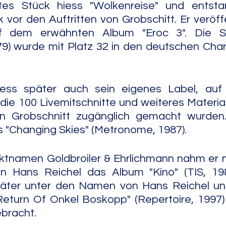
tes Stück hiess "Wolkenreise" und entsta
 vor den Auftritten von Grobschitt. Er veröffe
 dem erwähnten Album "Eroc 3". Die Sing
) wurde mit Platz 32 in den deutschen Charts
hiess später auch sein eigenes Label, au
die 100 Livemitschnitte und weiteres Material
n Grobschnitt zugänglich gemacht wurden.
 "Changing Skies" (Metronome, 1987).
ktnamen Goldbroiler & Ehrlichmann nahm er m
ten Hans Reichel das Album "Kino" (TIS, 198
ter unter den Namen von Hans Reichel und
Return Of Onkel Boskopp" (Repertoire, 1997)
bracht.