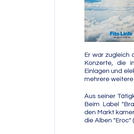
Post Bop
Fre
Soul Jazz
Er war zugleich 
Konzerte, die 
Einlagen und ele
mehrere weitere 
Aus seiner Tätigk
Beim Label "Bra
den Markt kamen,
die Alben "Eroc" 