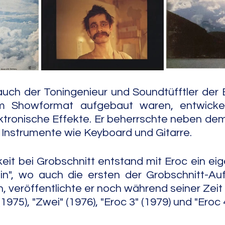
e Jazz
Free Improv
Conte
auch der Toningenieur und Soundtüfftler der B
im Showformat aufgebaut waren, entwickel
ktronische Effekte. Er beherrschte neben de
Instrumente wie Keyboard und Gitarre.
eit bei Grobschnitt entstand mit Eroc ein eige
in", wo auch die ersten der Grobschnitt-Au
 veröffentlichte er noch während seiner Zeit 
(1975), "Zwei" (1976), "Eroc 3" (1979) und "Eroc 