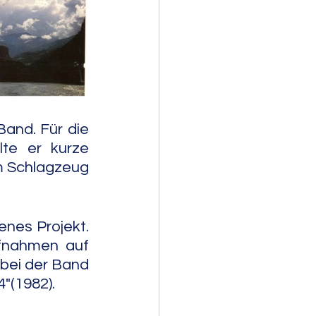
mporary Jazz
and. Für die 
te er kurze 
m Schlagzeug 
nes Projekt. 
fnahmen auf 
bei der Band 
4"(1982).