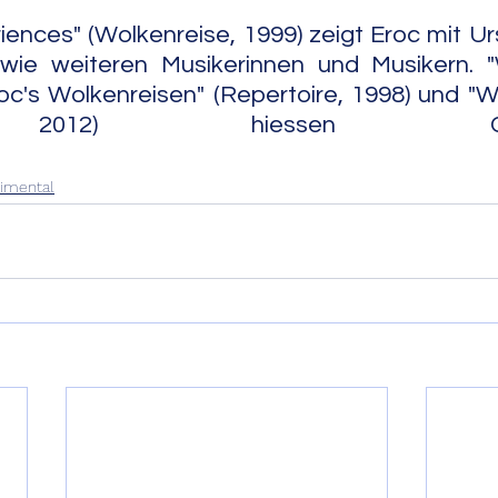
iences" (Wolkenreise, 1999) zeigt Eroc mit Urs
owie weiteren Musikerinnen und Musikern. "W
roc's Wolkenreisen" (Repertoire, 1998) und "Wo
lations.                                                                  
imental