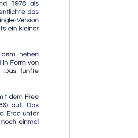
nd 1978 als 
ntlichte das 
le-Version 
 ein kleiner 
f dem neben 
 in Form von 
 Das fünfte 
it dem Free 
6) auf. Das 
 Eroc unter 
 noch einmal 