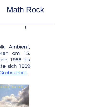
Math Rock
 Rock
ernative Rock
k, Ambient, 
ren am 15. 
nn 1966 als 
 Pop
Pop
e sich 1969 
Grobschnitt
.
Swing
 Bop
Modal