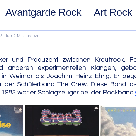
Avantgarde Rock
Art Rock
ost Rock
Noise Rock
Glam
5. Juni
2 Min. Lesezeit
pace Rock
Stoner Rock
Alt
er und Produzent zwischen Krautrock, Fol
 anderen experimentellen Klängen, gebo
n Weimar als Joachim Heinz Ehrig. Er bega
arage Rock
Indie Rock/Indie
i der Schülerband The Crew. Diese Band löst
s 1983 war er Schlagzeuger bei der Rockband 
nth Pop
Jazz
Acid Jazz
z
Cool Jazz
Bebop
Hard