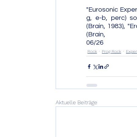
"Eurosonic Exper
g, e-b, perc) s
(Brain, 1983), "E
(Brain, 2012) hiessen Compi
06/26
Rock
Prog Rock
Exper
Aktuelle Beiträge