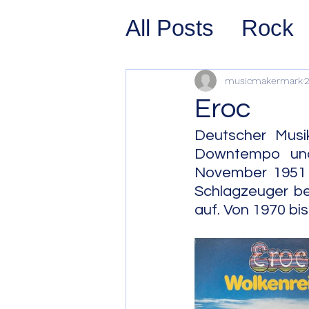
All Posts
Rock
Prog Rock
P
musicmakermark
2
Eroc
Psychedelic/S
Deutscher Musik
Downtempo und
November 1951 i
Hard Rock
G
Schlagzeuger be
auf. Von 1970 bi
Avant Pop
Sy
Westcoast Jaz