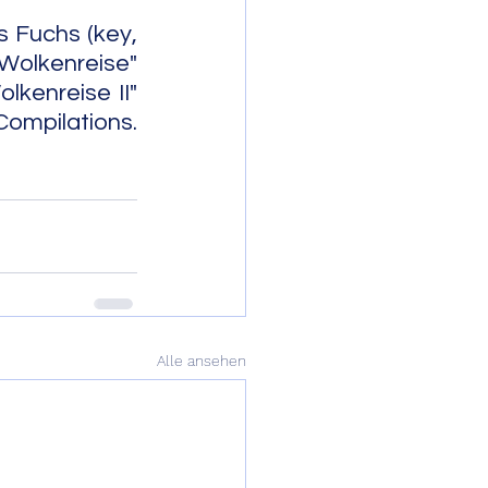
 Fuchs (key, 
olkenreise" 
lkenreise II" 
                     
Alle ansehen