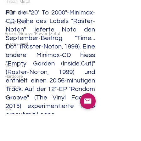
Thrash Metal
Death Metal
Für die "20' To 2000"-Minimax-
CD-Reihe des Labels "Raster-
Black Metal
Noton" lieferte Noto den 
Speed/Groove/Power-Metal
September-Beitrag "Time... 
Slude Metal
Dot" (Raster-Noton, 1999). Eine 
andere Minimax-CD hiess 
Prog Metal
"Empty Garden (Inside.Out)" 
Metalcore
(Raster-Noton, 1999) und 
Hardcore
enthielt einen 20:56-minütigen 
Techno
Track. Auf der 12"-EP "Random 
Groove" (The Vinyl Factory, 
Electro
2015) experimentierte Noto 
IDM
erneut mit Loops. 
Trance
House
Die CD-EP "Telefunken" 
Downtempo