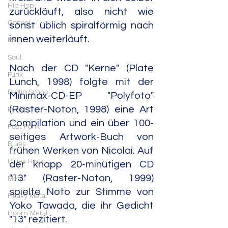
Hip Hop
zurückläuft, also nicht wie 
Gospel
sonst üblich spiralförmig nach 
innen weiterläuft.
R&B
Soul
Nach der CD "Kerne" (Plate 
Funk
Lunch, 1998) folgte mit der 
Berlin School
Minimax-CD-EP "Polyfoto" 
(Raster-Noton, 1998) eine Art 
Punk
Compilation und ein über 100-
Post Punk
seitiges Artwork-Buch von 
Blues
frühen Werken von Nicolai. Auf 
Blues Rock
der knapp 20-minütigen CD 
"13" (Raster-Noton, 1999) 
Metal
spielte Noto zur Stimme von 
Heavy Metal
Yoko Tawada, die ihr Gedicht 
Doom Metal
"13" rezitiert.