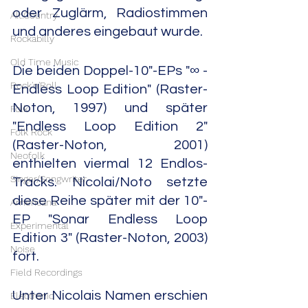
oder Zuglärm, Radiostimmen 
Alt.Country
und anderes eingebaut wurde.
Rockabilly
Old Time Music
Die beiden Doppel-10"-EPs "∞ - 
Rock'n'Roll
Endless Loop Edition" (Raster-
Noton, 1997) und später 
Folk
"Endless Loop Edition 2" 
Folk Rock
(Raster-Noton, 2001) 
Neofolk
enthielten viermal 12 Endlos-
Singer/Songwriter
Tracks. Nicolai/Noto setzte 
diese Reihe später mit der 10"-
Americana
EP "Sonar Endless Loop 
Experimental
Edition 3" (Raster-Noton, 2003) 
Noise
fort.
Field Recordings
Unter Nicolais Namen erschien 
Electronic