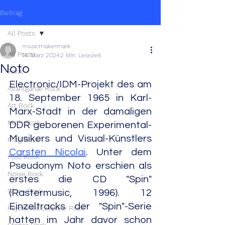
Beitrag
All Posts
musicmakermark
All Posts
14. März 2024
2 Min. Lesezeit
Noto
Rock
Electronic/IDM-Projekt des am 
Avantgarde Rock
18. September 1965 in Karl-
Art Rock
Marx-Stadt in der damaligen 
Math Rock
DDR geborenen Experimental-
Musikers und Visual-Künstlers 
Prog Rock
Carsten Nicolai
. Unter dem 
Post Rock
Pseudonym Noto erschien als 
Noise Rock
erstes die CD "Spin" 
Glam Rock
(Rastermusic, 1996). 12 
Einzeltracks der "Spin"-Serie 
Psychedelic/Space Rock
hatten im Jahr davor schon 