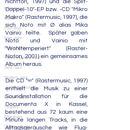
nichtton, 1997) und die Split-
Hard Bop
Doppel-10"-EP bzw. -CD "Mikro 
Makro" (Rastermusic, 1997), die 
Modal
sich Noto mit Ø alias Mika 
Post Bop
Vainio teilte.  Später gaben 
Free Jazz
Noto und Vainio mit 
Free Improv
"Wohltemperiert" (Raster-
Noton, 2001) ein gemeinsames 
Contemporary Jazz
Album heraus. 
Soul Jazz
Modern Jazz
Die CD "∞" (Rastermusic, 1997) 
Jazz Rock/Fusion
enthielt die Musik zu einer 
Soundinstallation für die 
Electric Jazz
Documenta X in Kassel, 
Country
bestehend aus 72 kaum eine 
Bluegrass
Minute langen Tracks, in die 
Country Rock
Alltagsgeräusche wie Flug- 