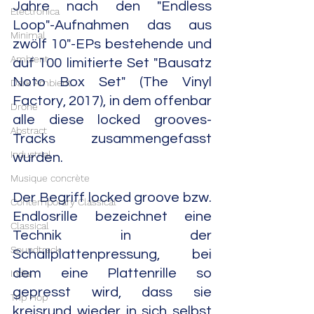
Jahre nach den "Endless 
Electronica
Loop"-Aufnahmen das aus 
Minimal
zwölf 10"-EPs bestehende und 
Ambient
auf 100 limitierte Set "Bausatz 
Noto Box Set" (The Vinyl 
Dark Ambient
Factory, 2017), in dem offenbar 
Drone
alle diese locked grooves-
Abstract
Tracks zusammengefasst 
Industrial
wurden.
Musique concrète
Der Begriff locked groove bzw. 
Contemporary Classical
Endlosrille bezeichnet eine 
Classical
Technik in der 
Soundtrack
Schallplattenpressung, bei 
dem eine Plattenrille so 
India
gepresst wird, dass sie 
Trip Hop
kreisrund wieder in sich selbst 