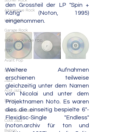
Stoner Rock
den Grossteil der LP "Spin + 
Alternative Rock
Käfig" (Noton, 1995) 
Hard Rock
eingenommen.
Garage Rock
Indie Rock/Indie Pop
Pop
Avant Pop
Weitere Aufnahmen 
Synth Pop
erschienen teilweise 
Jazz
gleichzeitig unter dem Namen 
Acid Jazz
von Nicolai und unter dem 
Swing
Projektnamen Noto. Es waren 
dies die einseitig bespielte 6"-
Westcoast Jazz
Flexidisc-Single "Endless" 
Cool Jazz
(noton.archiv für ton und 
Bebop