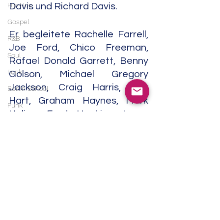
Hip Hop
Davis und Richard Davis.
Gospel
Er begleitete Rachelle Farrell, 
R&B
Joe Ford, Chico Freeman, 
Soul
Rafael Donald Garrett, Benny 
Funk
Golson, Michael Gregory 
Jackson, Craig Harris, Billy 
Berlin School
Hart, Graham Haynes, Mark 
Punk
Helias, Fred Hopkins, Leroy 
Post Punk
Jenkins, Oliver Lake, George 
Blues
Lewis, Branford Marsalis und 
Steve McCall.
Blues Rock
Metal
Weiter war er tätig für 
Heavy Metal
Makanda Ken McIntyre, Rene 
Doom Metal
McLean, T.S. Monk, Hannibal 