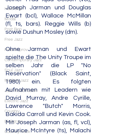
Joseph Jarman und Douglas 
Hard Bop
Ewart (bcl), Wallace McMillan 
Modal
(fl, ts, bars). Reggie Wills (b) 
Post Bop
sowie Dushun Mosley (dm).
Free Jazz
Ohne Jarman und Ewart 
Free Improv
spielte die The Unity Troupe im 
Contemporary Jazz
selben Jahr die LP "No 
Soul Jazz
Reservation" (Black Saint, 
Modern Jazz
1980) ein. Es folgten 
Aufnahmen mit Leadern wie 
Jazz Rock/Fusion
David Murray, Andre Cyrille, 
Electric Jazz
Lawrence "Butch" Morris, 
Country
Bakida Carroll und Kevin Cook. 
Bluegrass
Mit Joseph Jarman (as, fl, vcl), 
Maurice McIntyre (ts), Malachi 
Country Rock