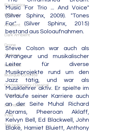
Electronica
Music For Trio ... And Voice" 
Minimal
(Silver Sphinx, 2009). "Tones 
For" (Silver Sphinx, 2015) 
Ambient
bestand aus Soloaufnahmen.
Dark Ambient
Drone
Steve Colson war auch als 
Abstract
Arrangeur und musikalischer 
Leiter für diverse 
Industrial
Musikprojekte rund um den 
Musique concrète
Jazz tätig, und war als 
Contemporary Classical
Musiklehrer aktiv. Er spielte im 
Classical
Verlaufe seiner Karriere auch 
an der Seite Muhal Richard 
Soundtrack
Abrams, Pheeroan Aklaff, 
India
Kelvyn Bell, Ed Blackwell, John 
Trip Hop
Blake, Hamiet Bluiett, Anthony 