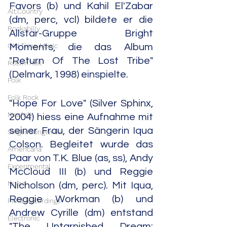
Favors (b) und Kahil El'Zabar 
Alt.Country
(dm, perc, vcl) bildete er die 
Rockabilly
Allstar-Gruppe Bright 
Old Time Music
Moments, die das Album 
"Return Of The Lost Tribe" 
Rock'n'Roll
(Delmark, 1998) einspielte.
Folk
Folk Rock
"Hope For Love" (Silver Sphinx, 
Neofolk
2004) hiess eine Aufnahme mit 
seiner Frau, der Sängerin Iqua 
Singer/Songwriter
Colson. Begleitet wurde das 
Americana
Paar von T.K. Blue (as, ss), Andy 
Experimental
McCloud III (b) und Reggie 
Noise
Nicholson (dm, perc). Mit Iqua, 
Reggie Workman (b) und 
Field Recordings
Andrew Cyrille (dm) entstand 
Electronic
"The Untarnished Dream: 