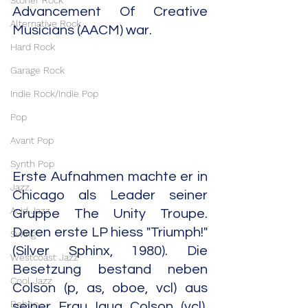
Stoner Rock
Advancement Of Creative 
Alternative Rock
Musicians (AACM) war.
Hard Rock
Garage Rock
Indie Rock/Indie Pop
Pop
Avant Pop
Synth Pop
Erste Aufnahmen machte er in 
Jazz
Chicago als Leader seiner 
Acid Jazz
Gruppe The Unity Troupe. 
Deren erste LP hiess "Triumph!" 
Swing
(Silver Sphinx, 1980). Die 
Westcoast Jazz
Besetzung bestand neben 
Cool Jazz
Colson (p, as, oboe, vcl) aus 
Bebop
seiner Frau Iqua Colson (vcl), 