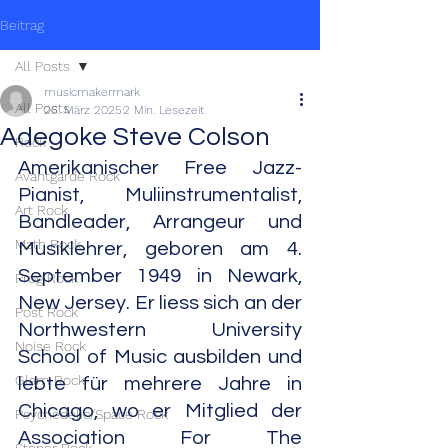
Beitrag
All Posts
musicmakermark
All Posts
26. März 2025
2 Min. Lesezeit
Adegoke Steve Colson
Rock
Amerikanischer Free Jazz-
Avantgarde Rock
Pianist, Muliinstrumentalist, 
Art Rock
Bandleader, Arrangeur und 
Math Rock
Musiklehrer, geboren am 4. 
September 1949 in Newark, 
Prog Rock
New Jersey. Er liess sich an der 
Post Rock
Northwestern University 
Noise Rock
School of Music ausbilden und 
Glam Rock
lebte für mehrere Jahre in 
Chicago, wo er Mitglied der 
Psychedelic/Space Rock
Association For The 