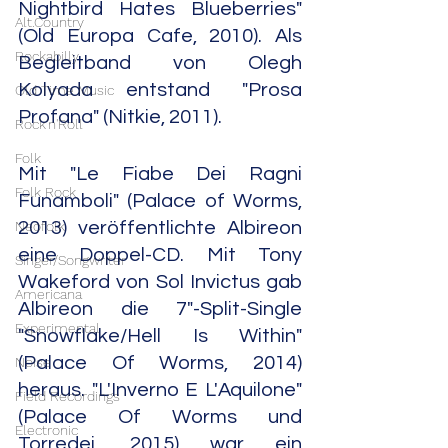
Nightbird Hates Blueberries" 
Alt.Country
(Old Europa Cafe, 2010). Als 
Rockabilly
Begleitband von Olegh 
Kolyada entstand "Prosa 
Old Time Music
Profana" (Nitkie, 2011).
Rock'n'Roll
Folk
Mit "Le Fiabe Dei Ragni 
Folk Rock
Funamboli" (Palace of Worms, 
Neofolk
2013) veröffentlichte Albireon 
eine Doppel-CD. Mit Tony 
Singer/Songwriter
Wakeford von Sol Invictus gab 
Americana
Albireon die 7"-Split-Single 
Experimental
"Snowflake/Hell Is Within" 
(Palace Of Worms, 2014) 
Noise
heraus. "L'Inverno E L'Aquilone" 
Field Recordings
(Palace Of Worms und 
Electronic
Torredei, 2015) war ein 