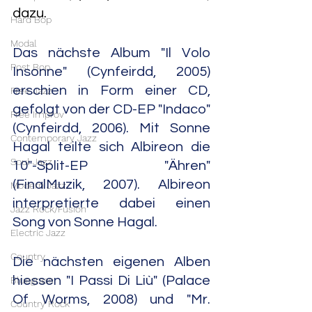
dazu. 
Hard Bop
Modal
Das nächste Album "Il Volo 
Post Bop
Insonne" (Cynfeirdd, 2005) 
erschien in Form einer CD, 
Free Jazz
gefolgt von der CD-EP "Indaco" 
Free Improv
(Cynfeirdd, 2006). Mit Sonne 
Contemporary Jazz
Hagal teilte sich Albireon die 
Soul Jazz
10"-Split-EP "Ähren" 
(FinalMuzik, 2007). Albireon 
Modern Jazz
interpretierte dabei einen 
Jazz Rock/Fusion
Song von Sonne Hagal.
Electric Jazz
Country
Die nächsten eigenen Alben 
hiessen "I Passi Di Liù" (Palace 
Bluegrass
Of Worms, 2008) und "Mr. 
Country Rock