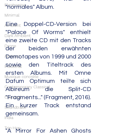
Electronica
"normales" Album.
Minimal
Eine Doppel-CD-Version bei 
Ambient
"Palace Of Worms" enthielt 
Dark Ambient
eine zweite CD mit den Tracks 
Drone
der beiden erwähnten 
Abstract
Demotapes von 1999 und 2000 
sowie den Titeltrack des 
Industrial
ersten Albums. Mit Omne 
Musique concrète
Datum Optimum teilte sich 
Contemporary Classical
Albireum die Split-CD 
"Fragments..." (Fragment, 2016). 
Classical
Ein kurzer Track entstand 
Soundtrack
gemeinsam.
India
Trip Hop
"A Mirror For Ashen Ghosts 