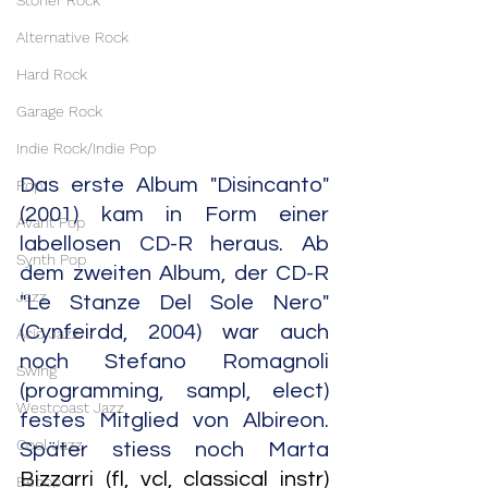
Stoner Rock
Alternative Rock
Hard Rock
Garage Rock
Indie Rock/Indie Pop
Das erste Album "Disincanto" 
Pop
(2001) kam in Form einer 
Avant Pop
labellosen CD-R heraus. Ab 
Synth Pop
dem zweiten Album, der CD-R 
Jazz
"Le Stanze Del Sole Nero" 
(Cynfeirdd, 2004) war auch 
Acid Jazz
noch Stefano Romagnoli 
Swing
(programming, sampl, elect) 
Westcoast Jazz
festes Mitglied von Albireon. 
Cool Jazz
Später stiess noch Marta 
Bizzarri (fl, vcl, classical instr) 
Bebop