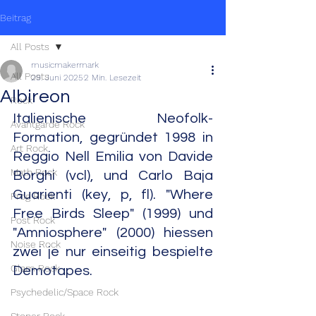
Beitrag
All Posts
musicmakermark
All Posts
29. Juni 2025
2 Min. Lesezeit
Albireon
Rock
Italienische Neofolk-
Avantgarde Rock
Formation, gegründet 1998 in 
Art Rock
Reggio Nell Emilia von Davide 
Math Rock
Borghi (vcl), und Carlo Baja 
Guarienti (key, p, fl). "Where 
Prog Rock
Free Birds Sleep" (1999) und 
Post Rock
"Amniosphere" (2000) hiessen 
Noise Rock
zwei je nur einseitig bespielte 
Glam Rock
Demotapes.
Psychedelic/Space Rock