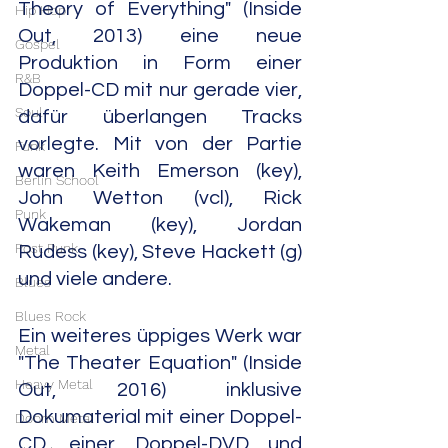
Theory of Everything" (Inside 
Hip Hop
Out, 2013) eine neue 
Gospel
Produktion in Form einer 
R&B
Doppel-CD mit nur gerade vier, 
Soul
dafür überlangen Tracks 
vorlegte. Mit von der Partie 
Funk
waren Keith Emerson (key), 
Berlin School
John Wetton (vcl), Rick 
Punk
Wakeman (key), Jordan 
Post Punk
Rudess (key), Steve Hackett (g) 
und viele andere.
Blues
Blues Rock
Ein weiteres üppiges Werk war 
Metal
"The Theater Equation" (Inside 
Heavy Metal
Out, 2016) inklusive 
Dokumaterial mit einer Doppel-
Doom Metal
CD, einer Doppel-DVD und 