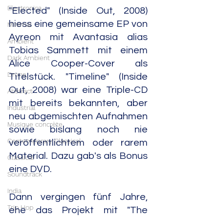
Electronica
"Elected" (Inside Out, 2008) 
hiess eine gemeinsame EP von 
Minimal
Ayreon mit Avantasia alias 
Ambient
Tobias Sammett mit einem 
Dark Ambient
Alice Cooper-Cover als 
Drone
Titelstück. "Timeline" (Inside 
Out, 2008) war eine Triple-CD 
Abstract
mit bereits bekannten, aber 
Industrial
neu abgemischten Aufnahmen 
Musique concrète
sowie bislang noch nie 
Contemporary Classical
veröffentlichtem oder rarem 
Material. Dazu gab's als Bonus 
Classical
eine DVD.
Soundtrack
India
Dann vergingen fünf Jahre, 
Trip Hop
ehe das Projekt mit "The 