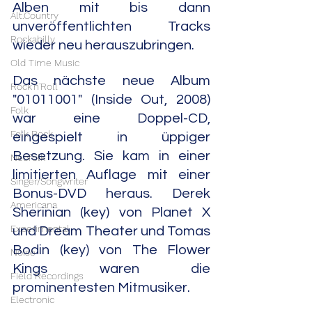
Alben mit bis dann 
Alt.Country
unveröffentlichten Tracks 
Rockabilly
wieder neu herauszubringen. 
Old Time Music
Das nächste neue Album 
Rock'n'Roll
"01011001" (Inside Out, 2008) 
Folk
war eine Doppel-CD, 
Folk Rock
eingespielt in üppiger 
Besetzung. Sie kam in einer 
Neofolk
limitierten Auflage mit einer 
Singer/Songwriter
Bonus-DVD heraus. Derek 
Americana
Sherinian (key) von Planet X 
Experimental
und Dream Theater und Tomas 
Bodin (key) von The Flower 
Noise
Kings waren die 
Field Recordings
prominentesten Mitmusiker.
Electronic