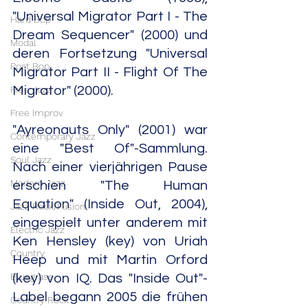
"Universal Migrator Part I - The 
Hard Bop
Dream Sequencer" (2000) und 
Modal
deren Fortsetzung "Universal 
Post Bop
Migrator Part II - Flight Of The 
Free Jazz
Migrator" (2000).
Free Improv
"Ayreonauts Only" (2001) war 
Contemporary Jazz
eine "Best Of"-Sammlung. 
Soul Jazz
Nach einer vierjährigen Pause 
Modern Jazz
erschien "The Human 
Equation" (Inside Out, 2004), 
Jazz Rock/Fusion
eingespielt unter anderem mit 
Electric Jazz
Ken Hensley (key) von Uriah 
Country
Heep und mit Martin Orford 
Bluegrass
(key) von IQ. Das "Inside Out"-
Label begann 2005 die frühen 
Country Rock