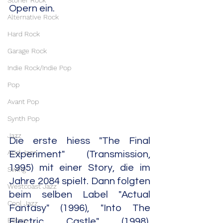
Stoner Rock
Opern ein.
Alternative Rock
Hard Rock
Garage Rock
Indie Rock/Indie Pop
Pop
Avant Pop
Synth Pop
Jazz
Die erste hiess "The Final 
Acid Jazz
Experiment" (Transmission, 
1995) mit einer Story, die im 
Swing
Jahre 2084 spielt. Dann folgten 
Westcoast Jazz
beim selben Label "Actual 
Cool Jazz
Fantasy" (1996), "Into The 
Bebop
Electric Castle" (1998), 