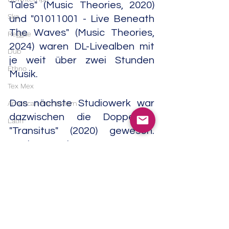
Tales" (Music Theories, 2020) 
Ska
und "01011001 - Live Beneath 
The Waves" (Music Theories, 
Reggae
2024) waren DL-Livealben mit 
Dub
je weit über zwei Stunden 
Ethno
Musik.
Tex Mex
Das nächste Studiowerk war 
American Primitivism
dazwischen die Doppel-CD 
Latin
"Transitus" (2020) gewesen. 
"30th Anniversary – An 
Amazing Flight Through Time" 
(2026) stammt von den sechs 
Auftritten zum 30. Geburtstag 
des Projekts im September 
2025.