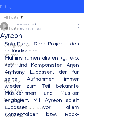
Beitrag
All Posts
musicmakermark
All Posts
24. Juni
2 Min. Lesezeit
Ayreon
Rock
Solo-Prog Rock-Projekt des 
Avantgarde Rock
holländischen 
Art Rock
Multiinstrumentalisten (g, e-b, 
Math Rock
key) und Komponisten Arjen 
Anthony Lucassen, der für 
Prog Rock
seine Aufnahmen immer 
Post Rock
wieder zum Teil bekannte 
Noise Rock
Musikerinnen und Musiker 
Glam Rock
engagiert. Mit Ayreon spielt 
Lucassen vor allem 
Psychedelic/Space Rock
Konzeptalben bzw. Rock-