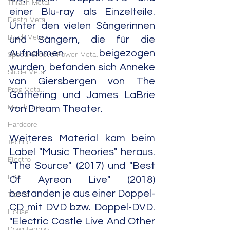
Thrash Metal
einer Blu-ray als Einzelteile. 
Death Metal
Unter den vielen Sängerinnen 
Black Metal
und Sängern, die für die 
Aufnahmen beigezogen 
Speed/Groove/Power-Metal
wurden, befanden sich Anneke 
Slude Metal
van Giersbergen von The 
Prog Metal
Gathering und James LaBrie 
Metalcore
von Dream Theater.
Hardcore
Weiteres Material kam beim 
Techno
Label "Music Theories" heraus. 
Electro
"The Source" (2017) und "Best 
IDM
Of Ayreon Live" (2018) 
bestanden je aus einer Doppel-
Trance
CD mit DVD bzw. Doppel-DVD. 
House
"Electric Castle Live And Other 
Downtempo