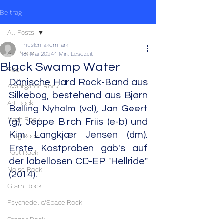
Beitrag
All Posts
musicmakermark
All Posts
18. Mai 2024
1 Min. Lesezeit
Black Swamp Water
Rock
Dänische Hard Rock-Band aus 
Avantgarde Rock
Silkebog, bestehend aus Bjørn 
Art Rock
Bølling Nyholm (vcl), Jan Geert 
Math Rock
(g), Jeppe Birch Friis (e-b) und 
Kim Langkjær Jensen (dm). 
Prog Rock
Erste Kostproben gab's auf 
Post Rock
der labellosen CD-EP "Hellride" 
Noise Rock
(2014).
Glam Rock
Psychedelic/Space Rock