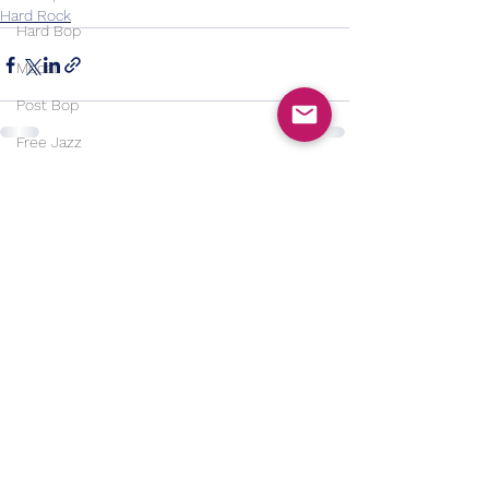
Hard Rock
Hard Bop
Modal
Post Bop
Free Jazz
Free Improv
Alle ansehen
Aktuelle Beiträge
Contemporary Jazz
Soul Jazz
Modern Jazz
Jazz Rock/Fusion
Electric Jazz
Country
Bluegrass
Country Rock