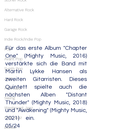
Stoner Rock
Alternative Rock
Hard Rock
Garage Rock
Indie Rock/Indie Pop
Für das erste Album "Chapter 
Pop
One" (Mighty Music, 2016) 
Avant Pop
verstärkte sich die Band mit 
Synth Pop
Martin Lykke Hansen als 
Jazz
zweiten Gitarristen. Dieses 
Quintett spielte auch die 
Acid Jazz
nächsten Alben "Distant 
Swing
Thunder" (Mighty Music, 2018) 
Westcoast Jazz
und "Awakening" (Mighty Music, 
Cool Jazz
2021) ein.                                                                    
05/24
Bebop