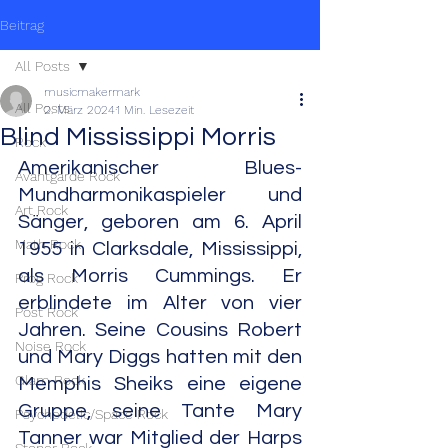
Beitrag
All Posts
musicmakermark
All Posts
2. März 2024
1 Min. Lesezeit
Blind Mississippi Morris
Rock
Amerikanischer Blues-
Avantgarde Rock
Mundharmonikaspieler und 
Art Rock
Sänger, geboren am 6. April 
Math Rock
1955 in Clarksdale, Mississippi, 
als Morris Cummings. Er 
Prog Rock
erblindete im Alter von vier 
Post Rock
Jahren. Seine Cousins Robert 
Noise Rock
und Mary Diggs hatten mit den 
Glam Rock
Memphis Sheiks eine eigene 
Gruppe, seine Tante Mary 
Psychedelic/Space Rock
Tanner war Mitglied der Harps 