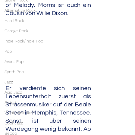
Stoner Rock
of Melody. Morris ist auch ein 
Alternative Rock
Cousin von Willie Dixon.
Hard Rock
Garage Rock
Indie Rock/Indie Pop
Pop
Avant Pop
Synth Pop
Jazz
Er verdiente sich seinen 
Acid Jazz
Lebensunterhalt zuerst als 
Swing
Strassenmusiker auf der Beale 
Street in Memphis, Tennessee. 
Westcoast Jazz
Sonst ist über seinen 
Cool Jazz
Werdegang wenig bekannt. Ab 
Bebop