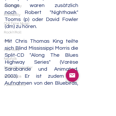
Songs waren zusätzlich 
Alt.Country
noch Robert "Nighthawk" 
Rockabilly
Tooms (p) oder David Fowler 
Old Time Music
(dm) zu hören.
Rock'n'Roll
Mit Chris Thomas King teilte 
Folk
sich Blind Mississippi Morris die 
Folk Rock
Split-CD "Along The Blues 
Neofolk
Highway Series" (Varèse 
Singer/Songwriter
Sarabande und Animated, 
2003). Er ist zudem auf 
Americana
Aufnahmen von den Bluebirds, 
Experimental
 Big Bill Morganfield, Slick 
Noise
Ballinger, Billy Lavender und 
Field Recordings
des McCarty-Hite Project zu 
hören.              03/24
Electronic