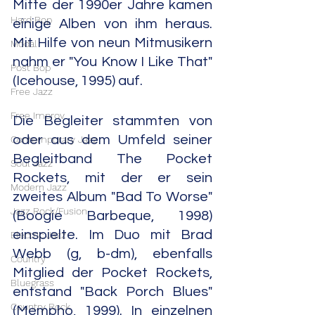
Mitte der 1990er Jahre kamen 
Hard Bop
einige Alben von ihm heraus. 
Mit Hilfe von neun Mitmusikern 
Modal
nahm er "You Know I Like That" 
Post Bop
(Icehouse, 1995) auf.
Free Jazz
Free Improv
Die Begleiter stammten von 
oder aus dem Umfeld seiner 
Contemporary Jazz
Begleitband The Pocket 
Soul Jazz
Rockets, mit der er sein 
Modern Jazz
zweites Album "Bad To Worse" 
Jazz Rock/Fusion
(Boogie Barbeque, 1998) 
einspielte. Im Duo mit Brad 
Electric Jazz
Webb (g, b-dm), ebenfalls 
Country
Mitglied der Pocket Rockets, 
Bluegrass
entstand "Back Porch Blues" 
Country Rock
(Mempho, 1999). In einzelnen 