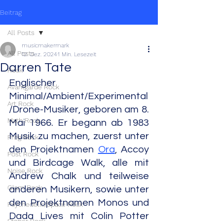
Beitrag
All Posts
musicmakermark
All Posts
12. Dez. 2024
1 Min. Lesezeit
Darren Tate
Rock
Englischer 
Avantgarde Rock
Minimal/Ambient/Experimental
Art Rock
/Drone-Musiker, geboren am 8. 
Math Rock
Mai 1966. Er begann ab 1983 
Musik zu machen, zuerst unter 
Prog Rock
den Projektnamen 
Ora
, Accoy 
Post Rock
und Birdcage Walk, alle mit 
Noise Rock
Andrew Chalk und teilweise 
Glam Rock
anderen Musikern, sowie unter 
den Projektnamen Monos und 
Psychedelic/Space Rock
Dada Lives mit Colin Potter 