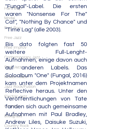
"Fungal"-Label. Die ersten 
Hard Bop
waren "Nonsense For The" 
Modal
Cat", "Nothing By Chance" und 
Post Bop
"Time Lag" (alle 2003). 
Free Jazz
Bis dato folgten fast 50 
Free Improv
weitere Full-Lenght-
Contemporary Jazz
Aufnahmen, einige davon auch 
Soul Jazz
auf anderen Labels. Das 
Soloalbum "One" (Fungal, 2016) 
Modern Jazz
kam unter dem Projektnamen 
Jazz Rock/Fusion
Reflective heraus. Unter den 
Electric Jazz
Veröffentlichungen von Tate 
Country
fanden sich auch gemeinsame 
Aufnahmen mit Paul Bradley, 
Bluegrass
Andrew Liles, Daisuke Suzuki, 
Country Rock