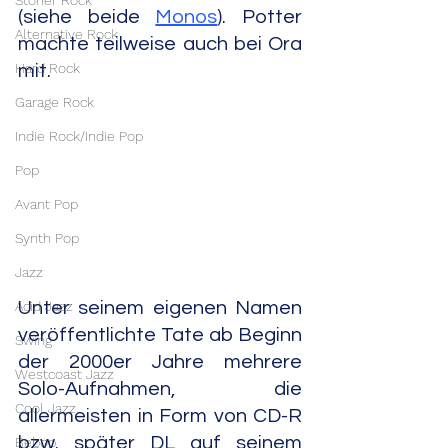
Stoner Rock
(siehe beide 
Monos
). Potter 
Alternative Rock
machte teilweise auch bei Ora 
Hard Rock
mit.
Garage Rock
Indie Rock/Indie Pop
Pop
Avant Pop
Synth Pop
Jazz
Acid Jazz
Unter seinem eigenen Namen 
veröffentlichte Tate ab Beginn 
Swing
der 2000er Jahre mehrere 
Westcoast Jazz
Solo-Aufnahmen, die 
Cool Jazz
allermeisten in Form von CD-R 
bzw. später DL auf seinem 
Bebop