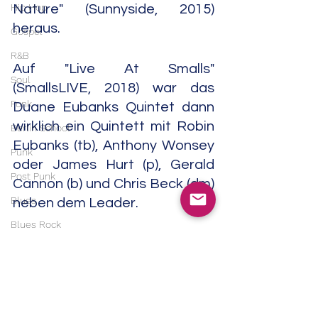
Hip Hop
Nature" (Sunnyside, 2015) 
heraus.
Gospel
R&B
Auf "Live At Smalls" 
Soul
(SmallsLIVE, 2018) war das 
Funk
Duane Eubanks Quintet dann 
wirklich ein Quintett mit Robin 
Berlin School
Eubanks (tb), Anthony Wonsey 
Punk
oder James Hurt (p), Gerald 
Post Punk
Cannon (b) und Chris Beck (dm) 
Blues
neben dem Leader.
Blues Rock
Duane Eubanks war auch 
Metal
Mitglied der Gruppen Bill 
Heavy Metal
McHenry Quintet, Captain 
Doom Metal
Black Big Band, Darryl Yokley's 