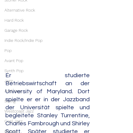
Stoner Rock
Alternative Rock
Hard Rock
Garage Rock
Indie Rock/Indie Pop
Pop
Avant Pop
Synth Pop
Er studierte 
Jazz
Betriebswirtschaft an der 
Acid Jazz
University of Maryland. Dort 
spielte er er in der Jazzband 
Swing
der Universität spielte und 
Westcoast Jazz
begleitete Stanley Turrentine, 
Cool Jazz
Charles Fambrough und Shirley 
Scott. Später studierte er 
Bebop