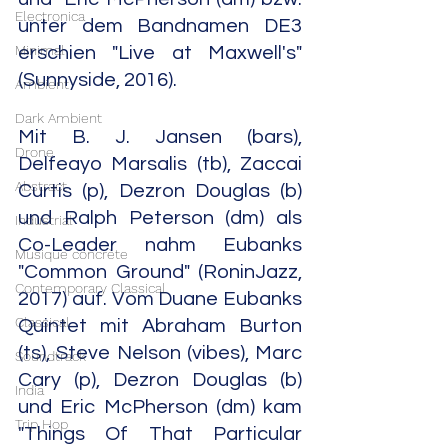
Electronica
unter dem Bandnamen DE3 
Minimal
erschien "Live at Maxwell's" 
(Sunnyside, 2016).
Ambient
Dark Ambient
Mit B. J. Jansen (bars), 
Drone
Delfeayo Marsalis (tb), Zaccai 
Abstract
Curtis (p), Dezron Douglas (b) 
und Ralph Peterson (dm) als 
Industrial
Co-Leader nahm Eubanks 
Musique concrète
"Common Ground" (RoninJazz, 
Contemporary Classical
2017) auf. Vom Duane Eubanks 
Classical
Quintet mit Abraham Burton 
(ts), Steve Nelson (vibes), Marc 
Soundtrack
Cary (p), Dezron Douglas (b) 
India
und Eric McPherson (dm) kam 
Trip Hop
"Things Of That Particular 