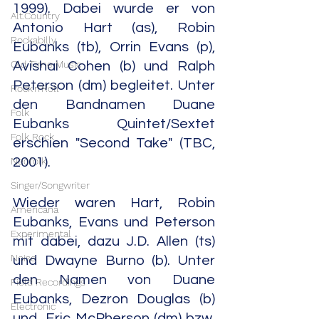
1999). Dabei wurde er von 
Alt.Country
Antonio Hart (as), Robin 
Rockabilly
Eubanks (tb), Orrin Evans (p), 
Old Time Music
Avishai Cohen (b) und Ralph 
Peterson (dm) begleitet. Unter 
Rock'n'Roll
den Bandnamen Duane 
Folk
Eubanks Quintet/Sextet 
Folk Rock
erschien "Second Take" (TBC, 
Neofolk
2001).
Singer/Songwriter
Wieder waren Hart, Robin 
Americana
Eubanks, Evans und Peterson 
Experimental
mit dabei, dazu J.D. Allen (ts) 
Noise
und Dwayne Burno (b). Unter 
den Namen von Duane 
Field Recordings
Eubanks, Dezron Douglas (b) 
Electronic
und  Eric McPherson (dm) bzw. 