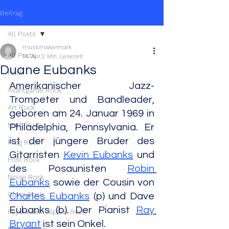
Beitrag
All Posts
musicmakermark
All Posts
14. Apr.
2 Min. Lesezeit
Duane Eubanks
Rock
Amerikanischer Jazz-
Avantgarde Rock
Trompeter und Bandleader, 
Art Rock
geboren am 24. Januar 1969 in 
Math Rock
Philadelphia, Pennsylvania. Er 
ist der jüngere Bruder des 
Prog Rock
Gitarristen 
Kevin Eubanks
 und 
Post Rock
des Posaunisten 
Robin 
Noise Rock
Eubanks
 sowie der Cousin von 
Glam Rock
Charles Eubanks
 (p) und Dave 
Eubanks (b). Der Pianist 
Ray 
Psychedelic/Space Rock
Bryant
 ist sein Onkel.