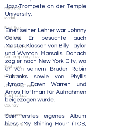
Jazz-Trompete an der Temple 
Hard Bop
University.
Modal
Post Bop
Einer seiner Lehrer war Johnny 
Free Jazz
Coles. Er besuchte auch 
Master-Klassen von Billy Taylor 
Free Improv
und Wynton Marsalis. Danach 
Contemporary Jazz
zog er nach New York City, wo 
Soul Jazz
er von seinem Bruder Robin 
Modern Jazz
Eubanks sowie von Phyllis 
Hyman, Dawn Warren und 
Jazz Rock/Fusion
Amos Hoffman für Aufnahmen 
Electric Jazz
beigezogen wurde.
Country
Bluegrass
Sein erstes eigenes Album 
hiess "My Shining Hour" (TCB, 
Country Rock