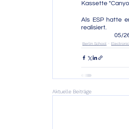
Kassette "Canyo
Als ESP hatte e
realisiert.              
                       05/2
Berlin School
Electroni
Aktuelle Beiträge