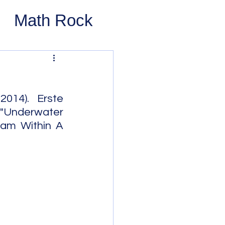
Math Rock
 Rock
ernative Rock
014). Erste 
"Underwater 
eam Within A 
 Pop
Pop
Swing
 Bop
Modal