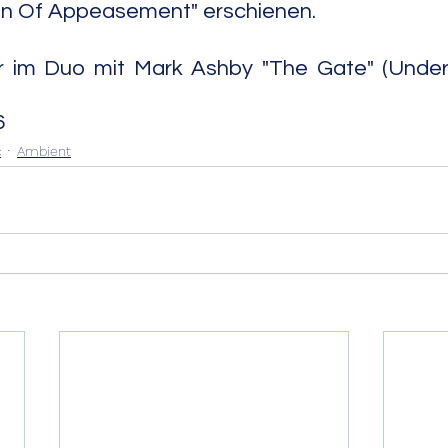
n Of Appeasement" erschienen.
r im Duo mit Mark Ashby "The Gate" (Underw
                                                                      
6
c
Ambient