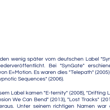
e Jazz
Free Improv
Conte
den wenig später vom deutschen Label "SynG
derveröffentlicht. Bei "SynGate" erschien
on E=Motion. Es waren dies "Telepath" (2005
pnotic Sequences" (2006).
sem Label kamen "E-ternity" (2008), "Drifting L
sion We Can Bend" (2013), "Lost Tracks" (2013
eraus. Unter seinem richtigen Namen war di