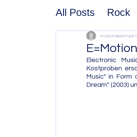
All Posts
Rock
Prog Rock
P
musicmakermark
1
E=Motio
Psychedelic/S
Electronic Musi
Kostproben ersc
Music" in Form d
Hard Rock
G
Dream" (2003) un
Avant Pop
Sy
Westcoast Jaz