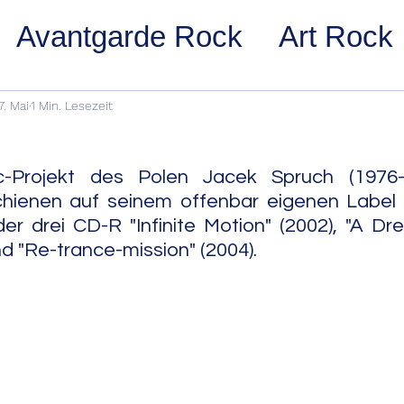
Avantgarde Rock
Art Rock
ost Rock
Noise Rock
Glam
7. Mai
1 Min. Lesezeit
n
pace Rock
Stoner Rock
Alt
c-Projekt des Polen Jacek Spruch (1976-2
hienen auf seinem offenbar eigenen Label 
er drei CD-R "Infinite Motion" (2002), "A Dr
arage Rock
Indie Rock/Indie
d "Re-trance-mission" (2004).
nth Pop
Jazz
Acid Jazz
z
Cool Jazz
Bebop
Hard