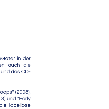
mporary Jazz
ate" in der 
en auch die 
) und das CD-
oops" (2008), 
) und "Early 
e labellose 