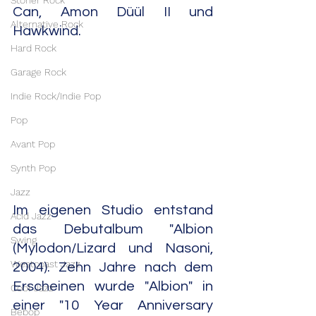
Stoner Rock
Can, Amon Düül II und 
Alternative Rock
Hawkwind.
Hard Rock
Garage Rock
Indie Rock/Indie Pop
Pop
Avant Pop
Synth Pop
Jazz
Im eigenen Studio entstand 
Acid Jazz
das Debutalbum "Albion 
Swing
(Mylodon/Lizard und Nasoni, 
Westcoast Jazz
2004). Zehn Jahre nach dem 
Erscheinen wurde "Albion" in 
Cool Jazz
einer "10 Year Anniversary 
Bebop