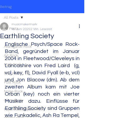
Beitrag
All Posts
musicmakermark
All Posts
16. Juni 2025
2 Min. Lesezeit
Earthling Society
Rock
Englische Psych/Space Rock-
Avantgarde Rock
Band, gegründet im Januar 
Art Rock
2004 in Fleetwood/Cleveleys in 
Math Rock
Lancashire von Fred Laird  (g, 
vcl, key, fl), David Fyall (e-b, vcl) 
Prog Rock
und Jon Blacow (dm). Ab dem 
Post Rock
zweiten Album kam mit Joe 
Noise Rock
Orban (key) noch ein vierter 
Glam Rock
Musiker dazu. Einflüsse für 
Earthling Society sind Gruppen 
Psychedelic/Space Rock
wie Funkadelic, Ash Ra Tempel, 