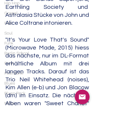
Hip Hop
Earthling Society und  
Gospel
Astralasia Stücke von John und 
Alice Coltrane intonieren.
R&B
Soul
"It's Your Love That's Sound" 
Funk
(Microwave Made, 2015) hiess 
Berlin School
das nächste, nur im DL-Format 
erhältliche Album mit drei 
Punk
langen Tracks. Darauf ist das 
Post Punk
Trio Neil Whitehead (noises), 
Blues
Kim Allen (e-b) und Jon Blacow 
Blues Rock
(dm) im Einsatz. Die nächsten 
Alben waren "Sweet Chariot" 
Metal
(Clostridium, 2016), "Zen 
Heavy Metal
Bastard"(Drone Rock, 2017), 
Doom Metal
"Ascent To Godhead/Crooked 