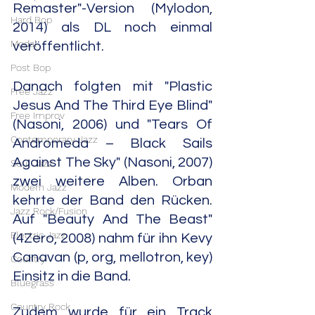
Remaster"-Version (Mylodon, 
Hard Bop
2014) als DL noch einmal 
Modal
veröffentlicht.
Post Bop
Danach folgten mit "Plastic 
Free Jazz
Jesus And The Third Eye Blind" 
Free Improv
(Nasoni, 2006) und "Tears Of 
Contemporary Jazz
Andromeda – Black Sails 
Against The Sky" (Nasoni, 2007) 
Soul Jazz
zwei weitere Alben. Orban 
Modern Jazz
kehrte der Band den Rücken. 
Jazz Rock/Fusion
Auf "Beauty And The Beast" 
Electric Jazz
(4Zero, 2008) nahm für ihn Kevy 
Canavan (p, org, mellotron, key) 
Country
Einsitz in die Band. 
Bluegrass
Country Rock
Zudem wurde für ein Track 