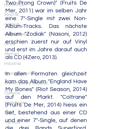
Two-Prong Crown)" (Fruits De 
Electronica
Mer, 2011) war im selben Jahr 
Minimal
eine 7"-Single mit zwei Non-
Ambient
Album-Tracks. Das nächste 
Album "Zodiak" (Nasoni, 2012) 
Dark Ambient
erschien zuerst nur auf Vinyl 
Drone
und erst im Jahre darauf auch 
Abstract
als CD (4Zero, 2013).
Industrial
In allen Formaten gleichzeit 
Musique concrète
kam das Album "England Have 
Contemporary Classical
My Bones" (Riot Season, 2014) 
Classical
auf den Markt. "Coltrane" 
Soundtrack
(Fruits De Mer, 2014) hiess ein 
Set, bestehend aus einer CD 
India
und einer 7"-Single, auf denen 
Trip Hop
die drei Bands Superfjord, 