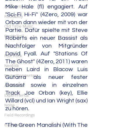
Mike Hale (fl) engagiert. Auf 
Alt.Country
"Sci-Fi Hi-Fi" (4Zero, 2009) war 
Rockabilly
Orban dann wieder mit von der 
Old Time Music
Partie. Dafür spielte mit Steve 
Rock'n'Roll
Roberts ein neuer Bassist als 
Nachfolger von Mitgründer 
Folk
David Fyall. Auf "Stations Of 
Folk Rock
The Ghost" (4Zero, 2011) waren 
Neofolk
neben Laird in Blacow Luis 
Singer/Songwriter
Gutarra als neuer fester 
Bassist sowie in einzelnen 
Americana
Track Joe Orban (key), Ellie 
Experimental
Willard (vcl) und Ian Wright (sax) 
Noise
zu hören.
Field Recordings
"The Green Manalishi (With The 
Electronic