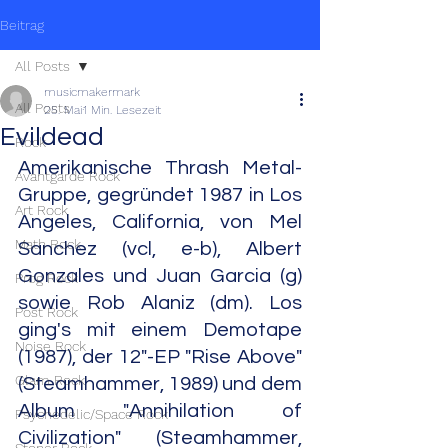
Beitrag
All Posts
musicmakermark
All Posts
25. Mai
1 Min. Lesezeit
Evildead
Rock
Amerikanische Thrash Metal-
Avantgarde Rock
Gruppe, gegründet 1987 in Los 
Art Rock
Angeles, California, von Mel 
Math Rock
Sanchez (vcl, e-b), Albert 
Gonzales und Juan Garcia (g) 
Prog Rock
sowie Rob Alaniz (dm). Los 
Post Rock
ging's mit einem Demotape 
Noise Rock
(1987), der 12"-EP "Rise Above" 
Glam Rock
(Steamhammer, 1989) und dem 
Album "Annihilation of 
Psychedelic/Space Rock
Civilization" (Steamhammer, 