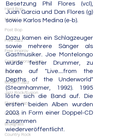
Besetzung Phil Flores (vcl), 
Hard Bop
Juan Garcia und Dan Flores (g) 
Modal
sowie Karlos Medina (e-b).
Post Bop
Dazu kamen ein Schlagzeuger 
Free Jazz
sowie mehrere Sänger als 
Free Improv
Gastmusiker. Joe Montelongo 
Contemporary Jazz
wurde fester Drummer, zu 
hören auf "Live....from the 
Soul Jazz
Depths of the Underworld" 
Modern Jazz
(Steamhammer, 1992). 1995 
Jazz Rock/Fusion
löste sich die Band auf. Die 
Electric Jazz
ersten beiden Alben wurden 
2003 in Form einer Doppel-CD 
Country
zusammen 
Bluegrass
wiederveröffentlicht.
Country Rock