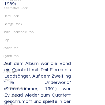
Stoner Rock
1989).
Alternative Rock
Hard Rock
Garage Rock
Indie Rock/Indie Pop
Pop
Avant Pop
Synth Pop
Auf dem Album war die Band 
Jazz
ein Quintett mit Phil Flores als 
Acid Jazz
Leadsänger. Auf dem Zweitling 
Swing
"The Underworld" 
Westcoast Jazz
(Steamhammer, 1991) war 
Evildead wieder zum Quartett 
Cool Jazz
geschrumpft und spielte in der 
Bebop