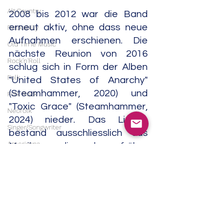
Alt.Country
2008 bis 2012 war die Band 
erneut aktiv, ohne dass neue 
Rockabilly
Aufnahmen erschienen. Die 
Old Time Music
nächste Reunion von 2016 
Rock'n'Roll
schlug sich in Form der Alben 
Folk
"United States of Anarchy" 
(Steamhammer, 2020) und 
Folk Rock
"Toxic Grace" (Steamhammer, 
Neofolk
2024) nieder. Das Lineup 
Singer/Songwriter
bestand ausschliesslich aus 
Americana
Musikern, die schon früher 
dabei gewesen 
Experimental
waren.                                           05/26
Noise
Metal
Field Recordings
Thrash Metal
Electronic