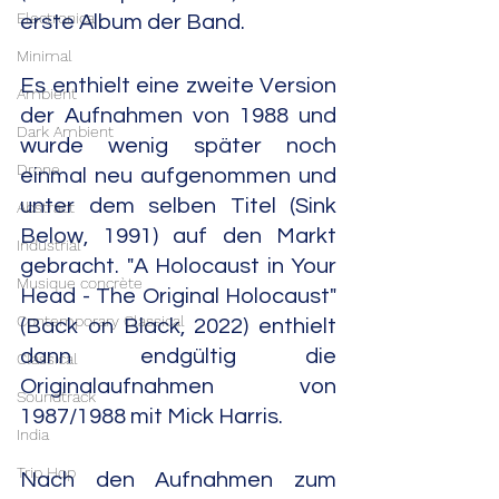
Electronica
erste Album der Band.
Minimal
Es enthielt eine zweite Version 
Ambient
der Aufnahmen von 1988 und 
Dark Ambient
wurde wenig später noch 
Drone
einmal neu aufgenommen und 
unter dem selben Titel (Sink 
Abstract
Below, 1991) auf den Markt 
Industrial
gebracht. "A Holocaust in Your 
Musique concrète
Head - The Original Holocaust" 
Contemporary Classical
(Back on Black, 2022) enthielt 
dann endgültig die 
Classical
Originalaufnahmen von 
Soundtrack
1987/1988 mit Mick Harris.
India
Trip Hop
Nach den Aufnahmen zum 