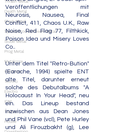
Thrash Metal
Veröffentlichungen mit 
Death Metal
Neurosis, Nausea, Final 
Black Metal
Conflict, 411, Chaos U.K., Raw 
Noise, Red Flag 77, Filthkick, 
Speed/Groove/Power-Metal
Poison Idea und Misery Loves 
Slude Metal
Co..
Prog Metal
Metalcore
Unter dem Titel "Retro-Bution" 
(Earache, 1994) spielte ENT 
Hardcore
alte Titel, darunter erneut 
Techno
solche des Debutalbums "A 
Electro
Holocaust In Your Head", neu 
IDM
ein. Das Lineup bestand 
inzwischen aus Dean Jones 
Trance
und Phil Vane (vcl), Pete Hurley 
House
und Ali Firouzbakht (g), Lee 
Downtempo