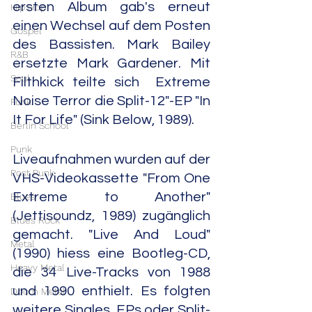
ersten Album gab's erneut 
Hip Hop
einen Wechsel auf dem Posten 
Gospel
des Bassisten. Mark Bailey 
R&B
ersetzte Mark Gardener. Mit 
Soul
Filthkick teilte sich  Extreme 
Noise Terror die Split-12"-EP "In 
Funk
It For Life" (Sink Below, 1989).
Berlin School
Punk
Liveaufnahmen wurden auf der 
Post Punk
VHS-Videokassette "From One 
Extreme to Another" 
Blues
(Jettisoundz, 1989) zugänglich 
Blues Rock
gemacht. "Live And Loud" 
Metal
(1990) hiess eine Bootleg-CD, 
Heavy Metal
die 34 Live-Tracks von 1988 
und 1990 enthielt. Es folgten 
Doom Metal
weitere Singles, EPs oder Split-