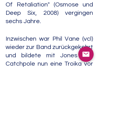
Of Retaliation" (Osmose und 
Deep Six, 2008) vergingen 
sechs Jahre.
Inzwischen war Phil Vane (vcl) 
wieder zur Band zurückgekehrt 
und bildete mit Jones und 
Catchpole nun eine Troika vor 
den Mikrofonen. Dahinter 
agierten Ollie "Chopper" Jones 
und Paul Woodfield (g), 
Stafford Glover (e-b) sowie Mic 
Hourihan oder Zac O'Neil (dm).
Mit "Back To The Roots" 
(Moshpit Tragedy, 2008) 