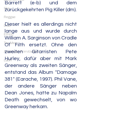
Barrett (e-b) und dem 
Ska
zurückgekehrten Pig Killer (dm).
Reggae
Dieser hielt es allerdings nicht 
Dub
lange aus und wurde durch 
Ethno
William A. Sarginson von Cradle 
Tex Mex
Of Filth ersetzt. Ohne den 
zweiten Gitarristen Pete 
American Primitivism
Hurley, dafür aber mit Mark 
Latin
Greenway als zweiten Sänger, 
entstand das Album "Damage 
381" (Earache, 1997). Phil Vane, 
der andere Sänger neben 
Dean Jones, hatte zu Napalm 
Death gewechselt, von wo 
Greenway herkam.