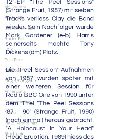
12"-EP "The Peel Sessions" 
Alt.Country
(Strange Fruit, 1987) mit sieben 
Rockabilly
Tracks verliess Clay die Band 
wieder. Sein Nachfolger wurde 
Old Time Music
Mark Gardener (e-b). Harris 
Rock'n'Roll
seinerseits machte Tony 
Folk
Dickens (dm) Platz.
Folk Rock
Die "Peel Session"-Aufnahmen 
Neofolk
von 1987 wurden später mit 
Singer/Songwriter
einer weiteren Session für 
Americana
Radio BBC One von 1990 unter 
Experimental
dem Titel "The Peel Sessions 
'87 - '90" (Strange Fruit, 1990) 
Noise
(noch einmal) heraus gebracht. 
Field Recordings
"A Holocaust In Your Head" 
Electronic
(Head Eruption, 1989) hiess das 