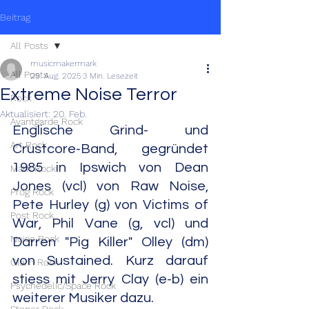
Beitrag
All Posts
musicmakermark
All Posts
29. Aug. 2025
3 Min. Lesezeit
Extreme Noise Terror
Rock
Aktualisiert:
20. Feb.
Avantgarde Rock
Englische Grind- und 
Art Rock
Crustcore-Band, gegründet 
1985 in Ipswich von Dean 
Math Rock
Jones (vcl) von Raw Noise, 
Prog Rock
Pete Hurley (g) von Victims of 
Post Rock
War, Phil Vane (g, vcl) und 
Noise Rock
Darren "Pig Killer" Olley (dm) 
von Sustained. Kurz darauf 
Glam Rock
stiess mit Jerry Clay (e-b) ein 
Psychedelic/Space Rock
weiterer Musiker dazu.