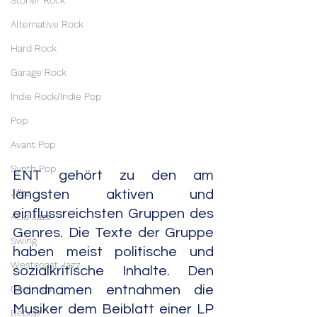
Stoner Rock
Alternative Rock
Hard Rock
Garage Rock
Indie Rock/Indie Pop
Pop
Avant Pop
Synth Pop
ENT gehört zu den am 
Jazz
längsten aktiven und 
einflussreichsten Gruppen des 
Acid Jazz
Genres. Die Texte der Gruppe 
Swing
haben meist politische und 
Westcoast Jazz
sozialkritische Inhalte. Den 
Bandnamen entnahmen die 
Cool Jazz
Musiker dem Beiblatt einer LP 
Bebop