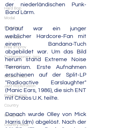
der niederländischen Punk-
Hard Bop
Band Lärm.
Modal
Post Bop
Darauf war ein junger 
weiblicher Hardcore-Fan mit 
Free Jazz
einem Bandana-Tuch 
Free Improv
abgebildet war. Um das Bild 
Contemporary Jazz
herum stand Extreme Noise 
Soul Jazz
Terrorism. Erste Aufnahmen 
erschienen auf der Split-LP 
Modern Jazz
"Radioactive Earslaughter" 
Jazz Rock/Fusion
(Manic Ears, 1986), die sich ENT 
Electric Jazz
mit Chaos U.K. teilte.
Country
Danach wurde Olley von Mick 
Bluegrass
Harris (dm) abgelöst. Nach der 
Country Rock