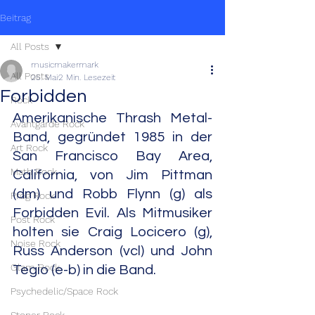
Beitrag
All Posts
musicmakermark
All Posts
25. Mai
2 Min. Lesezeit
Forbidden
Rock
Amerikanische Thrash Metal-
Avantgarde Rock
Band, gegründet 1985 in der 
Art Rock
San Francisco Bay Area, 
Math Rock
California, von Jim Pittman 
(dm) und Robb Flynn (g) als 
Prog Rock
Forbidden Evil. Als Mitmusiker 
Post Rock
holten sie Craig Locicero (g), 
Noise Rock
Russ Anderson (vcl) und John 
Glam Rock
Tegio (e-b) in die Band.
Psychedelic/Space Rock