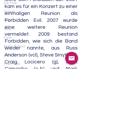
Hip Hop
kam es für ein Konzert zu einer 
Gospel
einmaligen Reunion als 
Forbidden Evil. 2007 wurde 
R&B
eine weitere Reunion 
Soul
vermeldet. 2009 bestand 
Funk
Forbidden, wie sich die Band 
Berlin School
wieder nannte, aus Russ 
Anderson (vcl), Steve Smyth (g), 
Punk
Craig Locicero (g), Matt 
Post Punk
Camacho (e-b) und Mark 
Blues
Hernandez (dm).
Blues Rock
Metal
Mit "Omega Wave" (Nuclear 
Blast, 2010) erschien 13 Jahre 
Heavy Metal
nach "Green" wieder einmal ein 
Doom Metal
neues Studioalbum. 2012 war 