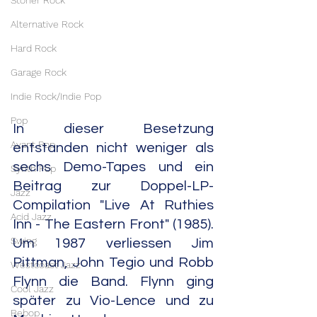
Stoner Rock
Alternative Rock
Hard Rock
Garage Rock
Indie Rock/Indie Pop
Pop
In dieser Besetzung 
Avant Pop
entstanden nicht weniger als 
sechs Demo-Tapes und ein 
Synth Pop
Beitrag zur Doppel-LP-
Jazz
Compilation "Live At Ruthies 
Acid Jazz
Inn - The Eastern Front" (1985). 
Swing
Um 1987 verliessen Jim 
Pittman, John Tegio und Robb 
Westcoast Jazz
Flynn die Band. Flynn ging 
Cool Jazz
später zu Vio-Lence und zu 
Bebop