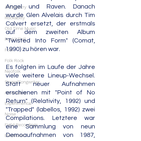
Angel und Raven. Danach 
Alt.Country
wurde Glen Alvelais durch Tim 
Rockabilly
Calvert ersetzt, der erstmals 
Old Time Music
auf dem zweiten Album 
Rock'n'Roll
"Twisted Into Form" (Comat, 
1990) zu hören war.
Folk
Folk Rock
Es folgten im Laufe der Jahre 
Neofolk
viele weitere Lineup-Wechsel. 
Singer/Songwriter
Statt neuer Aufnahmen 
erschienen mit "Point of No 
Americana
Return" (Relativity, 1992) und 
Experimental
"Trapped" (labellos, 1992) zwei 
Noise
Compilations. Letztere war 
Field Recordings
eine Sammlung von neun 
Demoaufnahmen von 1987, 
Electronic