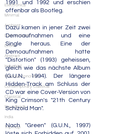
1991 und 1992 und erschien 
Electronica
offenbar als Bootleg.
Minimal
Ambient
Dazu kamen in jener Zeit zwei 
Demoaufnahmen und eine 
Dark Ambient
Single heraus. Eine der 
Drone
Demoaufnahmen hatte 
Abstract
"Distortion" (1993) geheissen, 
Industrial
gleich wie das nächste Album 
(G.U.N., 1994). Der längere 
Musique concrète
Hidden-Track am Schluss der 
Contemporary Classical
CD war eine Cover-Version von 
Classical
King Crimson's "21th Century 
Soundtrack
Schizoid Man".
India
Nach "Green" (G.U.N., 1997) 
Trip Hop
löste sich Forbidden auf. 2001 