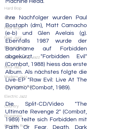
Machine Head.
Hard Bop
Ihre Nachfolger wurden Paul 
Modal
Bostaph (dm), Matt Camacho 
Post Bop
(e-b) und Glen Avelais (g). 
Free Jazz
Ebenfalls 1987 wurde der 
Free Improv
Bandname auf Forbidden 
abgekürzt. "Forbidden Evil" 
Contemporary Jazz
(Combat, 1988) hiess das erste 
Soul Jazz
Album. Als nächstes folgte die 
Modern Jazz
Live-EP "Raw Evil: Live At The 
Jazz Rock/Fusion
Dynamo" (Combat, 1989).
Electric Jazz
Die Split-CD/Video "The 
Country
Ultimate Revenge 2" (Combat, 
Bluegrass
1989) teilte sich Forbidden mit 
Country Rock
Faith Or Fear, Death, Dark 