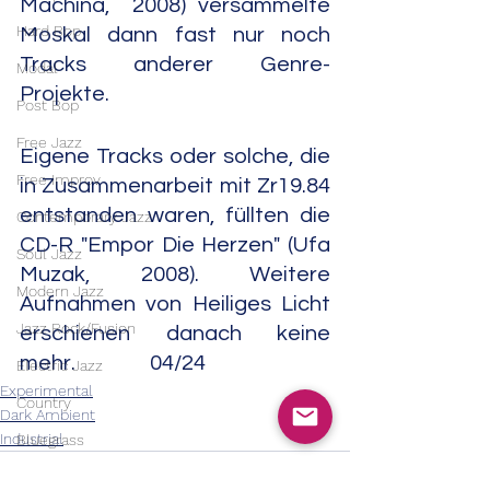
Machina,  2008) versammelte 
Hard Bop
Moskal dann fast nur noch 
Tracks anderer Genre-
Modal
Projekte.     
Post Bop
Free Jazz
Eigene Tracks oder solche, die 
Free Improv
in Zusammenarbeit mit Zr19.84 
entstanden waren, füllten die 
Contemporary Jazz
CD-R "Empor Die Herzen" (Ufa 
Soul Jazz
Muzak, 2008). Weitere 
Modern Jazz
Aufnahmen von Heiliges Licht 
Jazz Rock/Fusion
erschienen danach keine 
mehr.                 04/24
Electric Jazz
Experimental
Country
Dark Ambient
Industrial
Bluegrass
Country Rock