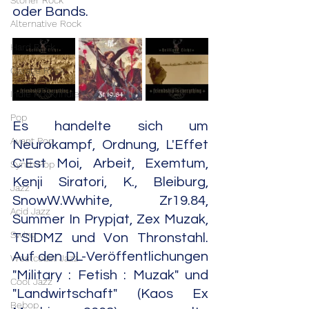
Stoner Rock
oder Bands.
Alternative Rock
Hard Rock
Garage Rock
Indie Rock/Indie Pop
Pop
Es handelte sich um 
Avant Pop
Neurokampf, Ordnung, L'Effet 
C'Est Moi, Arbeit, Exemtum, 
Synth Pop
Kenji Siratori, K., Bleiburg, 
Jazz
SnowW.Wwhite, Zr19.84, 
Acid Jazz
Summer In Prypjat, Zex Muzak, 
Swing
TSIDMZ und Von Thronstahl. 
Auf den DL-Veröffentlichungen 
Westcoast Jazz
"Military : Fetish : Muzak" und 
Cool Jazz
"Landwirtschaft" (Kaos Ex 
Bebop