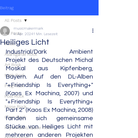
Beitrag
All Posts
musicmakermark
All Posts
4. Apr. 2024
1 Min. Lesezeit
Heiliges Licht
Rock
Industrial/Dark Ambient 
Avantgarde Rock
Projekt des Deutschen Michal 
Art Rock
Moskal aus Kipfenberg, 
Math Rock
Bayern. Auf den DL-Alben 
"+Friendship Is Everything+" 
Prog Rock
(Kaos Ex Machina, 2007) und 
Post Rock
"+Friendship Is Everything+ 
Noise Rock
Part 2" (Kaos Ex Machina, 2008) 
Glam Rock
fanden sich gemeinsame 
Stücke von Heiliges Licht mit 
Psychedelic/Space Rock
mehreren anderen Projekten 