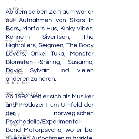
Hard Bop
Ab dem selben Zeitraum war er 
Modal
auf Aufnahmen von Stars In 
Bars, Morfars Hus, Kinky Vibes, 
Post Bop
Kenneth Sivertsen, The 
Free Jazz
Highrollers, Seigmen, The Body 
Free Improv
Lovers, Onkel Tuka, Monster 
Contemporary Jazz
Blomster, Shining, Susanna, 
David Sylvain und vielen 
Soul Jazz
anderen zu hören.
Modern Jazz
Jazz Rock/Fusion
Ab 1992 hielt er sich als Musiker 
Electric Jazz
und Produzent um Umfeld der 
der norwegischen 
Country
Psychedelic/Experimental-
Bluegrass
Band Motorpsycho, wo er bei 
Country Rock
diversen Aufnahmen mitwirkte. 