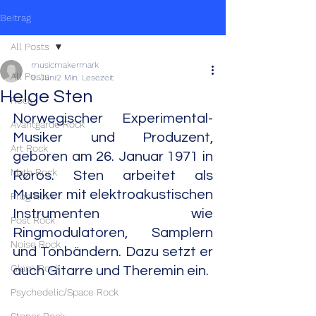
Beitrag
All Posts
musicmakermark
All Posts
9. Juni
2 Min. Lesezeit
Helge Sten
Rock
Norwegischer Experimental-
Avantgarde Rock
Musiker und Produzent, 
Art Rock
geboren am 26. Januar 1971 in 
Math Rock
Røros. Sten arbeitet als 
Musiker mit elektroakustischen 
Prog Rock
Instrumenten wie 
Post Rock
Ringmodulatoren, Samplern 
Noise Rock
und Tonbändern. Dazu setzt er 
Glam Rock
auch Gitarre und Theremin ein.
Psychedelic/Space Rock