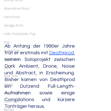
Stoner Rock
Alternative Rock
Hard Rock
Garage Rock
Indie Rock/Indie Pop
Pop
Ab Anfang der 1990er Jahre 
Avant Pop
trat er erstmals mit 
Deathprod
, 
Synth Pop
seinem Soloprojekt zwischen 
Dark Ambient, Drone, Noise 
Jazz
und Abstract, in Erscheinung. 
Acid Jazz
Bisher kamen von Deathprod 
Swing
ein Dutzend Full-Length-
Aufnahmen sowie einige 
Westcoast Jazz
Compilations und kürzere 
Cool Jazz
Tonträger heraus.
Bebop