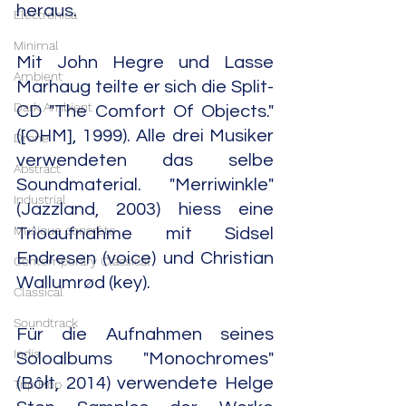
heraus.
Electronica
Minimal
Mit John Hegre und Lasse 
Ambient
Marhaug teilte er sich die Split-
Dark Ambient
CD "The Comfort Of Objects." 
([OHM], 1999). Alle drei Musiker 
Drone
verwendeten das selbe 
Abstract
Soundmaterial. "Merriwinkle" 
Industrial
(Jazzland, 2003) hiess eine 
Musique concrète
Trioaufnahme mit Sidsel 
Endresen (voice) und Christian 
Contemporary Classical
Wallumrød (key).
Classical
Soundtrack
Für die Aufnahmen seines 
India
Soloalbums "Monochromes" 
(Bôłt, 2014) verwendete Helge 
Trip Hop