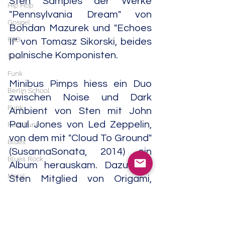
Sten Samples der Werke 
Hip Hop
"Pennsylvania Dream" von 
Gospel
Bohdan Mazurek und "Echoes 
R&B
II" von Tomasz Sikorski, beides 
polnische Komponisten. 
Soul
Funk
Minibus Pimps hiess ein Duo 
Berlin School
zwischen Noise und Dark 
Punk
Ambient von Sten mit John 
Paul Jones von Led Zeppelin, 
Post Punk
von dem mit "Cloud To Ground" 
Blues
(SusannaSonata, 2014) ein 
Blues Rock
Album herauskam. Dazu war 
Metal
Sten Mitglied von Origami, 
eines der vielen Projekte von 
Heavy Metal
Tore Honoré Bøe.
Doom Metal