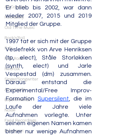
Alt.Country
Er blieb bis 2002, war dann 
wieder 2007, 2015 und 2019 
Rockabilly
Mitglied der Gruppe.
Old Time Music
Rock'n'Roll
1997 tat er sich mit der Gruppe 
Folk
Veslefrekk von Arve Henriksen 
(tp, elect), Ståle Storløkken 
Folk Rock
(synth, elect) und Jarle 
Neofolk
Vespestad (dm) zusammen. 
Singer/Songwriter
Daraus entstand die 
Americana
Experimental/Free Improv-
Formation 
Supersilent
, die im 
Experimental
Laufe der Jahre viele 
Noise
Aufnahmen vorlegte. Unter 
Field Recordings
seinem eigenen Namen kamen 
Electronic
bisher nur wenige Aufnahmen 