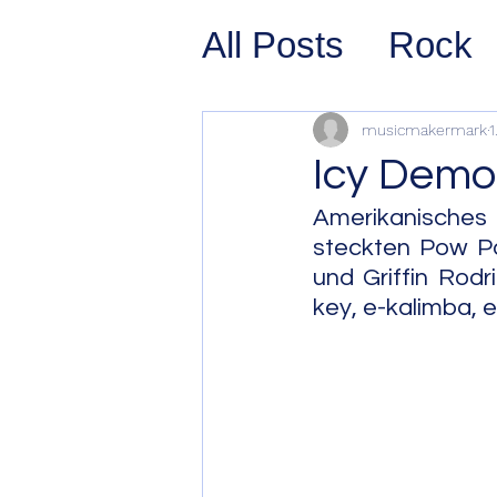
All Posts
Rock
Prog Rock
P
musicmakermark
1
Icy Demo
Psychedelic/S
Amerikanisches E
steckten Pow Pow
und Griffin Rodri
Hard Rock
G
key, e-kalimba, e
Avant Pop
Sy
Westcoast Jaz