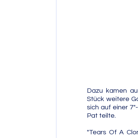
Post Bop
Fre
Soul Jazz
Dazu kamen auf 
Stück weitere Ga
sich auf einer 7"-
Pat teilte. 
"Tears Of A Clo