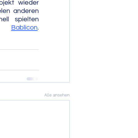
jekt wieder 
len anderen 
l spielten 
nd 
Bablicon
.            
Alle ansehen