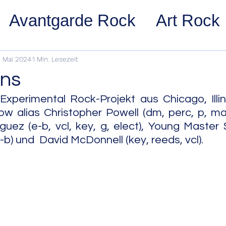
Avantgarde Rock
Art Rock
ost Rock
Noise Rock
Glam
. Mai 2024
1 Min. Lesezeit
ns
pace Rock
Stoner Rock
Alt
xperimental Rock-Projekt aus Chicago, Illino
 alias Christopher Powell (dm, perc, p, mar
guez (e-b, vcl, key, g, elect), Young Master S
arage Rock
Indie Rock/Indie
-b) und  David McDonnell (key, reeds, vcl).
nth Pop
Jazz
Acid Jazz
z
Cool Jazz
Bebop
Hard