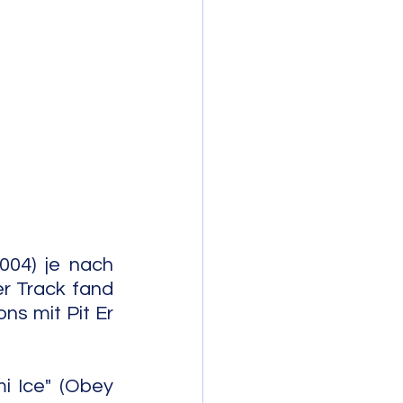
mporary Jazz
04) je nach 
r Track fand 
ns mit Pit Er 
 Ice" (Obey 