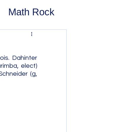
Math Rock
 Rock
ernative Rock
is. Dahinter 
imba, elect) 
chneider (g, 
 Pop
Pop
Swing
 Bop
Modal