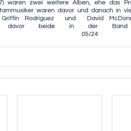
7) waren zwei weitere Alben, ehe das Pro
 Stammusiker waren davor und danach in vie
Griffin Rodriguez  und  David McDonnel
weise davor beide in der Ba
                                                          05/24