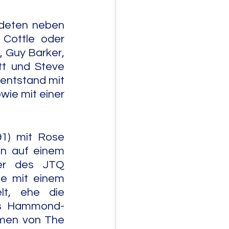
deten neben 
Cottle oder 
 Guy Barker, 
t und Steve 
entstand mit 
ie mit einer 
91) mit Rose 
en auf einem 
er des JTQ 
de mit einem 
t, ehe die 
ors Hammond-
men von The 