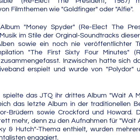
sible" (Re-Elect The President, 1987) m
on Filmthemen wie "Goldfinger" oder "Alfie". 
lbum "Money Spyder" (Re-Elect The Presi
Musik im Stile der Orginal-Soundtracks dieser
lben sowie ein noch nie veröffentlichter T
ilation "The First Sixty Four Minutes" (R
) zusammengefasst. Inzwischen hatte sich da
iveband erspielt und wurde von "Polydor" un
 spielte das JTQ ihr drittes Album "Wait A Mi
eich das letzte Album in der traditionellen B
lor-Brüdern sowie Crockford und Howard. 
tett mehr, denn zu den Aufnahmen für "Wait A 
ky & Hutch"-Thema enthielt, wurden mehrere
talisten engagiert. 