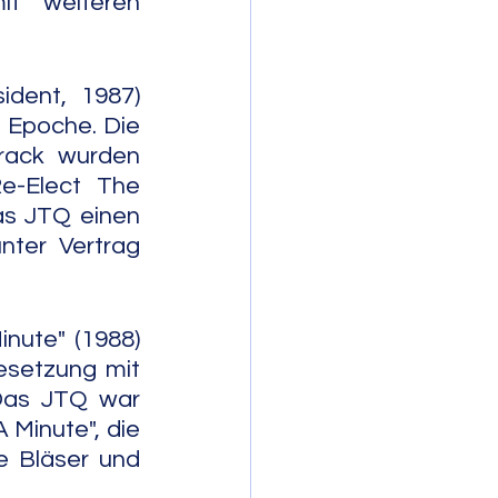
it weiteren 
dent, 1987) 
 Epoche. Die 
rack wurden 
e-Elect The 
s JTQ einen 
ter Vertrag 
nute" (1988) 
esetzung mit 
Das JTQ war 
Minute", die 
 Bläser und 