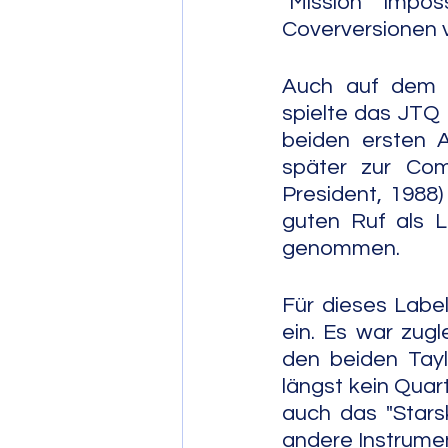
"Mission Impos
Coverversionen v
Auch auf dem A
spielte das JTQ 
beiden ersten A
später zur Comp
President, 1988
guten Ruf als L
genommen. 
Für dieses Label
ein. Es war zugl
den beiden Tay
längst kein Quar
auch das "Stars
andere Instrumen