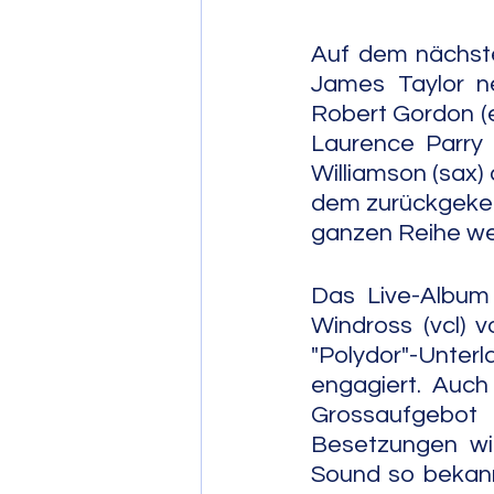
Auf dem nächste
James Taylor ne
Robert Gordon (e-
Laurence Parry 
Williamson (sax)
dem zurückgekehr
ganzen Reihe wei
Das Live-Album 
Windross (vcl) v
"Polydor"-Unte
engagiert. Auch 
Grossaufgebot 
Besetzungen wi
Sound so bekann