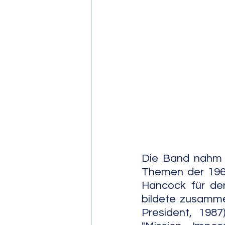
Post Bop
Fre
Soul Jazz
Die Band nahm s
Themen der 1960
Hancock für den
bildete zusammen
President, 1987