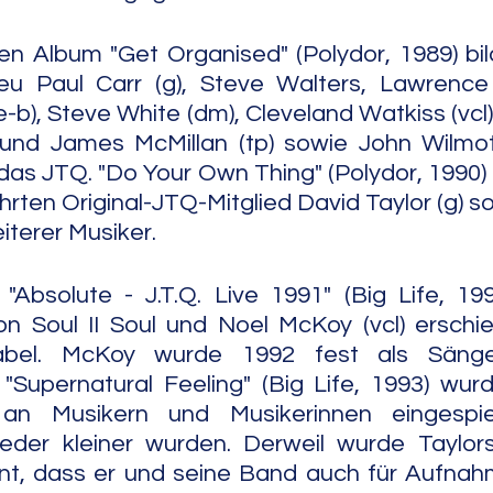
n Album "Get Organised" (Polydor, 1989) bil
u Paul Carr (g), Steve Walters, Lawrence 
b), Steve White (dm), Cleveland Watkiss (vcl),
und James McMillan (tp) sowie John Wilmot
 das JTQ. "Do Your Own Thing" (Polydor, 1990) 
ten Original-JTQ-Mitglied David Taylor (g) sow
terer Musiker.
"Absolute - J.T.Q. Live 1991" (Big Life, 19
on Soul II Soul und Noel McKoy (vcl) erschi
rlabel. McKoy wurde 1992 fest als Säng
"Supernatural Feeling" (Big Life, 1993) wur
an Musikern und Musikerinnen eingespiel
eder kleiner wurden. Derweil wurde Tayl
t, dass er und seine Band auch für Aufnah