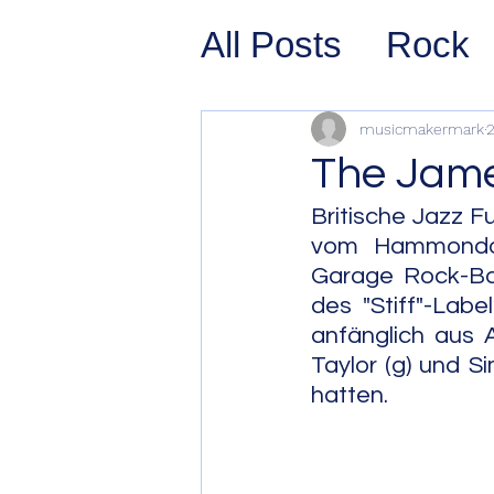
All Posts
Rock
Prog Rock
P
musicmakermark
2
The Jame
Psychedelic/S
Britische Jazz F
vom Hammondorg
Garage Rock-B
Hard Rock
G
des "Stiff"-Lab
anfänglich aus A
Taylor (g) und 
Avant Pop
Sy
hatten. 
Westcoast Jaz