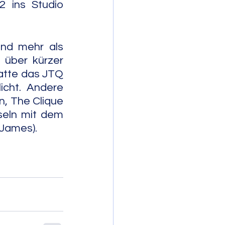
 ins Studio 
nd mehr als 
über kürzer 
atte das JTQ 
cht. Andere 
, The Clique 
seln mit dem 
amerikanischen Singer/Songwriter James Taylor (Sweet Baby James).              