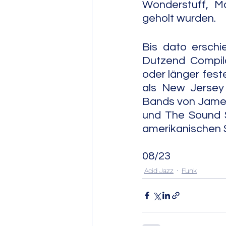
Wonderstuff, M
geholt wurden.
Bis dato erschi
Dutzend Compila
oder länger fes
als New Jersey 
Bands von James 
und The Sound St
08/23
Acid Jazz
Funk