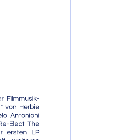
mporary Jazz
r Filmmusik-
 von Herbie 
o Antonioni 
Re-Elect The 
r ersten LP 