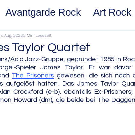
Avantgarde Rock
Art Rock
ost Rock
Noise Rock
Glam
7. Aug. 2023
2 Min. Lesezeit
s Taylor Quartet
pace Rock
Stoner Rock
Alt
unk/Acid Jazz-Gruppe, gegründet 1985 in Roch
el-Spieler James Taylor. Er war davor M
and 
The Prisoners
 gewesen, die sich nach 
arage Rock
Indie Rock/Indie
els aufgelöst hatten. Das James Taylor Quar
lan Crockford (e-b), ebenfalls Ex-Prisoners,
Simon Howard (dm), die beide bei The Dagger
nth Pop
Jazz
Acid Jazz
z
Cool Jazz
Bebop
Hard