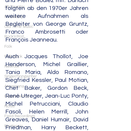
und Pierre Boulez mit. Danach 
Alt.Country
folgten ab den 1970er Jahren 
weitere Aufnahmen als 
Rockabilly
Begleiter von George Gruntz, 
Old Time Music
Franco Ambrosetti oder 
Rock'n'Roll
François Jeanneau.
Folk
Auch Jacques Thollot, Joe 
Folk Rock
Henderson, Michel Graillier, 
Neofolk
Tania Maria, Aldo Romano, 
Singer/Songwriter
Siegfried Kessler, Paul Motian, 
Americana
Chet Baker, Gordon Beck, 
René Utreger, Jean-Luc Ponty, 
Experimental
Michel Petrucciani, Claudio 
Noise
Fasoli, Helen Merrill, John 
Field Recordings
Greaves, Daniel Humair, David 
Electronic
Friedman, Harry Beckett, 