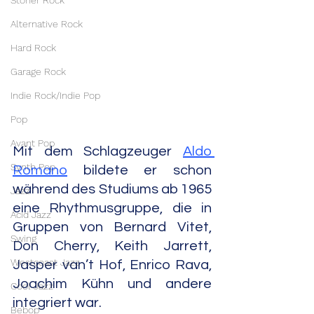
Stoner Rock
Alternative Rock
Hard Rock
Garage Rock
Indie Rock/Indie Pop
Pop
Avant Pop
Mit dem Schlagzeuger 
Aldo 
Synth Pop
Romano
 bildete er schon 
während des Studiums ab 1965 
Jazz
eine Rhythmusgruppe, die in 
Acid Jazz
Gruppen von Bernard Vitet, 
Swing
Don Cherry, Keith Jarrett, 
Westcoast Jazz
Jasper van’t Hof, Enrico Rava, 
Joachim Kühn und andere 
Cool Jazz
integriert war.
Bebop