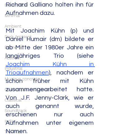
Richard Galliano holten ihn für 
Electronica
Aufnahmen dazu.
Minimal
Ambient
Mit Joachim Kühn (p) und 
Dark Ambient
Daniel Humair (dm) bildete er 
ab Mitte der 1980er Jahre ein 
Drone
langjähriges Trio (siehe 
Abstract
Joachim Kühn in 
Industrial
Trioaufnahmen
), nachdem er 
Musique concrète
schon früher mit Kühn 
zusammengearbeitet hatte. 
Contemporary Classical
Von J.F. Jenny-Clark, wie er 
Classical
auch genannt wurde, 
Soundtrack
erschienen nur auch 
India
Aufnahmen unter eigenem 
Namen.
Trip Hop