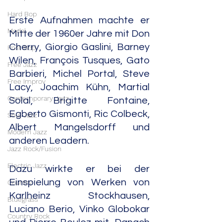
Hard Bop
Erste Aufnahmen machte er 
Modal
Mitte der 1960er Jahre mit Don 
Cherry, Giorgio Gaslini, Barney 
Post Bop
Wilen, François Tusques, Gato 
Free Jazz
Barbieri, Michel Portal, Steve 
Free Improv
Lacy, Joachim Kühn, Martial 
Contemporary Jazz
Solal, Brigitte Fontaine, 
Egberto Gismonti, Ric Colbeck, 
Soul Jazz
Albert Mangelsdorff und 
Modern Jazz
anderen Leadern.
Jazz Rock/Fusion
Electric Jazz
Dazu wirkte er bei der 
Einspielung von Werken von 
Country
Karlheinz Stockhausen, 
Bluegrass
Luciano Berio, Vinko Globokar 
Country Rock