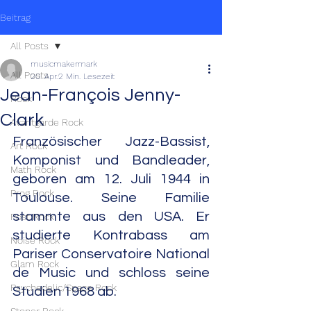
Beitrag
All Posts
musicmakermark
All Posts
20. Apr.
2 Min. Lesezeit
Jean-François Jenny-
Rock
Clark
Avantgarde Rock
Französischer Jazz-Bassist, 
Art Rock
Komponist und Bandleader, 
Math Rock
geboren am 12. Juli 1944 in 
Prog Rock
Toulouse. Seine Familie 
stammte aus den USA. Er 
Post Rock
studierte Kontrabass am 
Noise Rock
Pariser Conservatoire National 
Glam Rock
de Music und schloss seine 
Psychedelic/Space Rock
Studien 1968 ab.