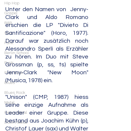
Hip Hop
Unter den Namen von  Jenny-
Gospel
Clark und Aldo Romano 
R&B
erschien die LP "Divieto Di 
Santificazione" (Horo, 1977). 
Soul
Darauf war zusätzlich noch 
Funk
Alessandro Sperlí als Erzähler 
Berlin School
zu hören. Im Duo mit Steve 
Punk
Grossman (p, ss, ts) spielte 
Jenny-Clark "New Moon" 
Post Punk
(Musica, 1978) ein.
Blues
Blues Rock
"Unison" (CMP, 1987) hiess 
Metal
seine einzige Aufnahme als 
Heavy Metal
Leader einer Gruppe. Diese 
bestand aus Joachim Kühn (p), 
Doom Metal
Christof Lauer (sax) und Walter 