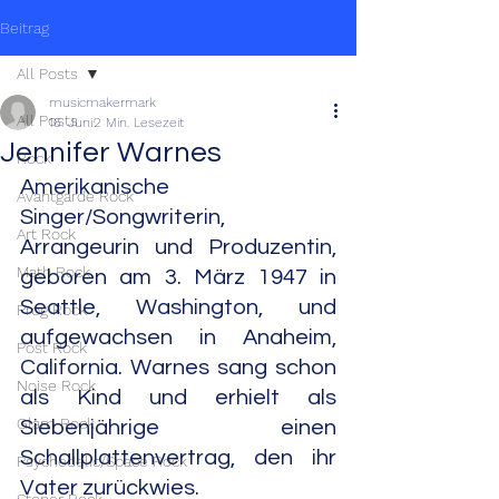
Beitrag
All Posts
musicmakermark
All Posts
16. Juni
2 Min. Lesezeit
Jennifer Warnes
Rock
Amerikanische 
Avantgarde Rock
Singer/Songwriterin, 
Art Rock
Arrangeurin und Produzentin, 
Math Rock
geboren am 3. März 1947 in 
Seattle, Washington, und 
Prog Rock
aufgewachsen in Anaheim, 
Post Rock
California. Warnes sang schon 
Noise Rock
als Kind und erhielt als 
Glam Rock
Siebenjährige einen 
Schallplattenvertrag, den ihr 
Psychedelic/Space Rock
Vater zurückwies.