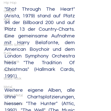
Hip Hop
"Shot Through The Heart" 
Gospel
(Arista, 1979) stand auf Platz 
R&B
94 der Billboard 200 und auf 
Soul
Platz 13 der Country-Charts. 
Eine gemeinsame Aufnahme 
Funk
mit Harry Belafonte, dem 
Berlin School
American Boychoir und dem 
Punk
London Symphony Orchestra 
Post Punk
hiess "The Tradition Of 
Christmas" (Hallmark Cards, 
Blues
1991).
Blues Rock
Metal
Weitere eigene Alben, alle 
Heavy Metal
ohne Chartsplatzierungen, 
hiessen "The Hunter" (Attic, 
Doom Metal
1992), "The Well" (The Music 