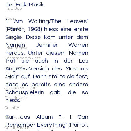
der Folk-Musik.
Hard Bop
Modal
"I Am Waiting/The Leaves" 
Post Bop
(Parrot, 1968) hiess eine erste 
Single. Diese kam unter dem 
Free Jazz
Namen Jennifer Warren 
Free Improv
heraus. Unter diesem Namen 
Contemporary Jazz
trat sie auch in der Los 
Soul Jazz
Angeles-Version des Musicals 
"Hair" auf. Dann stellte sie fest, 
Modern Jazz
dass es bereits eine andere 
Jazz Rock/Fusion
Schauspielerin gab, die so 
Electric Jazz
hiess.
Country
Für das Album "... I Can 
Bluegrass
Remember Everything" (Parrot, 
Country Rock