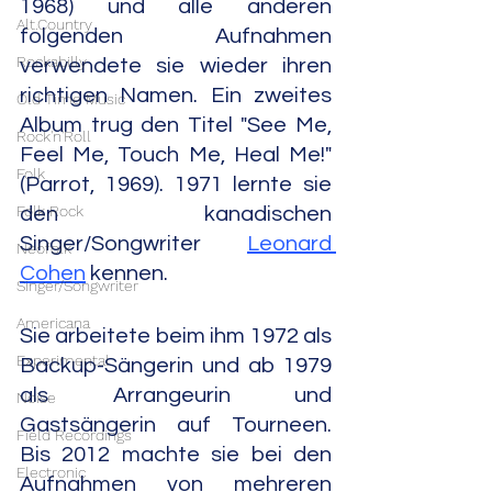
1968) und alle anderen 
Alt.Country
folgenden Aufnahmen 
Rockabilly
verwendete sie wieder ihren 
richtigen Namen. Ein zweites 
Old Time Music
Album trug den Titel "See Me, 
Rock'n'Roll
Feel Me, Touch Me, Heal Me!" 
Folk
(Parrot, 1969). 1971 lernte sie 
Folk Rock
den kanadischen 
Singer/Songwriter 
Leonard 
Neofolk
Cohen
 kennen.
Singer/Songwriter
Americana
Sie arbeitete beim ihm 1972 als 
Experimental
Backup-Sängerin und ab 1979 
als Arrangeurin und 
Noise
Gastsängerin auf Tourneen. 
Field Recordings
Bis 2012 machte sie bei den 
Electronic
Aufnahmen von mehreren 