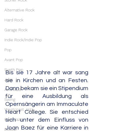
Stoner Rock
Alternative Rock
Hard Rock
Garage Rock
Indie Rock/Indie Pop
Pop
Avant Pop
Synth Pop
Bis sie 17 Jahre alt war sang 
Jazz
sie in Kirchen und an Festen. 
Dann bekam sie ein Stipendium 
Acid Jazz
für eine Ausbildung als 
Swing
Opernsängerin am Immaculate 
Westcoast Jazz
Heart College. Sie entschied 
Cool Jazz
sich unter dem Einfluss von 
Joan Baez für eine Karriere in 
Bebop