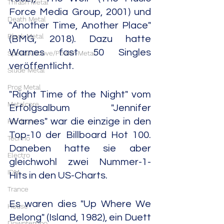
Thrash Metal
Force Media Group, 2001) und 
Death Metal
"Another Time, Another Place" 
Black Metal
(BMG, 2018). Dazu hatte 
Warnes fast 50 Singles 
Speed/Groove/Power-Metal
veröffentlicht.
Slude Metal
Prog Metal
"Right Time of the Night" vom 
Metalcore
Erfolgsalbum "Jennifer 
Warnes" war die einzige in den 
Hardcore
Top-10 der Billboard Hot 100. 
Techno
Daneben hatte sie aber 
Electro
gleichwohl zwei Nummer-1-
IDM
Hits in den US-Charts.
Trance
Es waren dies "Up Where We 
House
Belong" (Island, 1982), ein Duett 
Downtempo