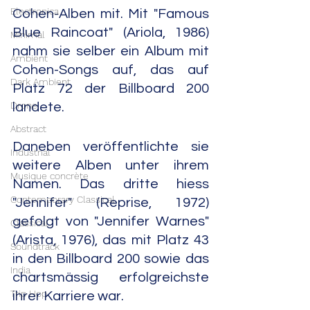
Electronica
Cohen-Alben mit. Mit "Famous 
Blue Raincoat" (Ariola, 1986) 
Minimal
nahm sie selber ein Album mit 
Ambient
Cohen-Songs auf, das auf 
Dark Ambient
Platz 72 der Billboard 200 
Drone
landete.
Abstract
Daneben veröffentlichte sie 
Industrial
weitere Alben unter ihrem 
Musique concrète
Namen. Das dritte hiess 
Contemporary Classical
"Jennifer" (Reprise, 1972) 
gefolgt von "Jennifer Warnes" 
Classical
(Arista, 1976), das mit Platz 43 
Soundtrack
in den Billboard 200 sowie das 
India
chartsmässig erfolgreichste 
Trip Hop
ihrer Karriere war.