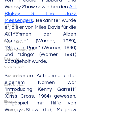
von Freddie Hubbard und 
Woody Shaw sowie bei den 
Art 
Hard Bop
Blakey & The Jazz 
Modal
Messengers
. Bekannter wurde 
Post Bop
er, als er von Miles Davis für die 
Free Jazz
Aufnahmen der Alben 
"Amandla" (Warner, 1989), 
Free Improv
"Miles In Paris" (Warner, 1990) 
Contemporary Jazz
und "Dingo" (Warner, 1991) 
Soul Jazz
dazugeholt wurde.
Modern Jazz
Seine erste Aufnahme unter 
Jazz Rock/Fusion
eigenem Namen war 
Electric Jazz
"Introducing Kenny Garrett" 
Country
(Criss Cross, 1984) gewesen, 
Bluegrass
eingespielt mit Hilfe von 
Woody Shaw (tp), Mulgrew 
Country Rock