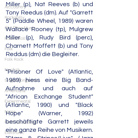
Miller (p), Nat Reeves (b) und 
Alt.Country
Tony Reedus (dm). Auf "Garrett 
Rockabilly
5" (Paddle Wheel, 1989) waren 
Old Time Music
Wallace Rooney (tp), Mulgrew 
Miller (p), Rudy Bird (perc), 
Rock'n'Roll
Charnett Moffett (b) und Tony 
Folk
Reddus (dm) die Begleiter.
Folk Rock
Neofolk
"Prisoner Of Love" (Atlantic, 
1989) hiess eine Big Band-
Singer/Songwriter
Aufnahme und auch auf 
Americana
"African Exchange Student" 
Experimental
(Atlantic, 1990) und "Black 
Noise
Hope" (Warner, 1992) 
beschäftigte Garrett jeweils 
Field Recordings
eine ganze Reihe von Musikern. 
Electronic