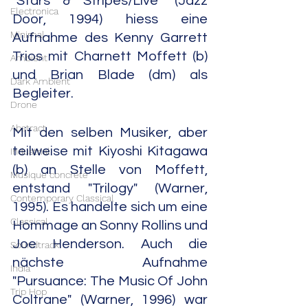
"Stars & Stripes/Live" (Jazz 
Electronica
Door, 1994) hiess eine 
Minimal
Aufnahme des Kenny Garrett 
Trios mit Charnett Moffett (b) 
Ambient
und Brian Blade (dm) als 
Dark Ambient
Begleiter.
Drone
Abstract
Mit den selben Musiker, aber 
teilweise mit Kiyoshi Kitagawa 
Industrial
(b) an Stelle von Moffett, 
Musique concrète
entstand "Trilogy" (Warner, 
Contemporary Classical
1995). Es handelte sich um eine 
Classical
Hommage an Sonny Rollins und 
Joe Henderson. Auch die 
Soundtrack
nächste Aufnahme 
India
"Pursuance: The Music Of John 
Trip Hop
Coltrane" (Warner, 1996) war 