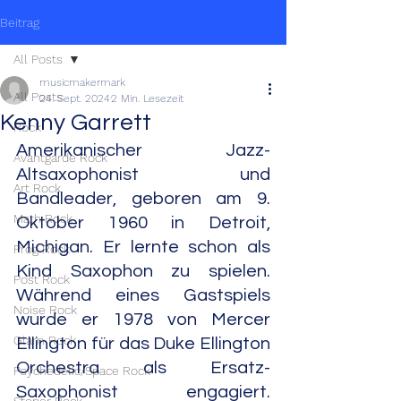
Beitrag
All Posts
musicmakermark
All Posts
24. Sept. 2024
2 Min. Lesezeit
Kenny Garrett
Rock
Amerikanischer Jazz-
Avantgarde Rock
Altsaxophonist und 
Art Rock
Bandleader, geboren am 9. 
Math Rock
Oktober 1960 in Detroit, 
Michigan. Er lernte schon als 
Prog Rock
Kind Saxophon zu spielen. 
Post Rock
Während eines Gastspiels 
Noise Rock
wurde er 1978 von Mercer 
Glam Rock
Ellington für das Duke Ellington 
Orchestra als Ersatz-
Psychedelic/Space Rock
Saxophonist engagiert. 