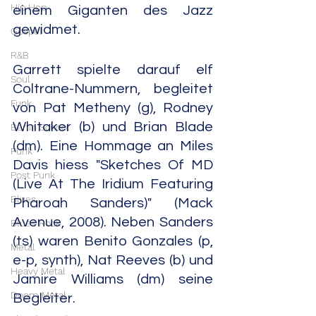
Hip Hop
einem Giganten des Jazz 
gewidmet.
Gospel
R&B
Garrett spielte darauf elf 
Soul
Coltrane-Nummern, begleitet 
Funk
von Pat Metheny (g), Rodney 
Whitaker (b) und Brian Blade 
Berlin School
(dm). Eine Hommage an Miles 
Punk
Davis hiess "Sketches Of MD 
Post Punk
(Live At The Iridium Featuring 
Blues
Pharoah Sanders)" (Mack 
Avenue, 2008). Neben Sanders 
Blues Rock
(ts) waren Benito Gonzales (p, 
Metal
e-p, synth), Nat Reeves (b) und 
Heavy Metal
Jamire Williams (dm) seine 
Doom Metal
Begleiter.