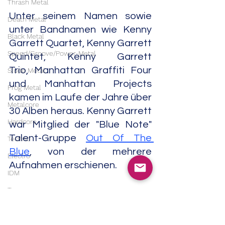
Thrash Metal
Unter seinem Namen sowie 
Death Metal
unter Bandnamen wie Kenny 
Black Metal
Garrett Quartet, Kenny Garrett 
Speed/Groove/Power-Metal
Quintet, Kenny Garrett 
Trio, Manhattan Graffiti Four 
Slude Metal
und Manhattan Projects 
Prog Metal
kamen im Laufe der Jahre über 
Metalcore
30 Alben heraus. Kenny Garrett 
Hardcore
war Mitglied der "Blue Note" 
Talent-Gruppe 
Out Of The 
Techno
Blue
, von der mehrere 
Electro
Aufnahmen erschienen.
IDM
Trance
Er ist zu hören auf Aufnahmen 
von Eddie Russ, Tom Harrell, 
House
Jack Walrath, Mulgrew Miller, 
Downtempo