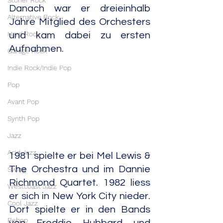
Stoner Rock
Danach war er dreieinhalb 
Alternative Rock
Jahre Mitglied des Orchesters 
Hard Rock
und kam dabei zu ersten 
Aufnahmen.
Garage Rock
Indie Rock/Indie Pop
Pop
Avant Pop
Synth Pop
Jazz
Acid Jazz
1981 spielte er bei Mel Lewis & 
The Orchestra und im Dannie 
Swing
Richmond Quartet. 1982 liess 
Westcoast Jazz
er sich in New York City nieder. 
Cool Jazz
Dort spielte er in den Bands 
Bebop