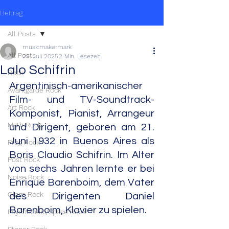
Beitrag
All Posts
musicmakermark
All Posts
29. Juli 2025
2 Min. Lesezeit
Lalo Schifrin
Rock
Argentinisch-amerikanischer 
Avantgarde Rock
Film- und TV-Soundtrack-
Art Rock
Komponist, Pianist, Arrangeur 
Math Rock
und Dirigent, geboren am 21. 
Juni 1932 in Buenos Aires als 
Prog Rock
Boris Claudio Schifrin. Im Alter 
Post Rock
von sechs Jahren lernte er bei 
Noise Rock
Enrique Barenboim, dem Vater 
Glam Rock
des Dirigenten Daniel 
Barenboim, Klavier zu spielen.
Psychedelic/Space Rock