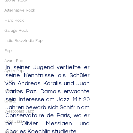
Stoner Rock
Alternative Rock
Hard Rock
Garage Rock
Indie Rock/Indie Pop
Pop
Avant Pop
In seiner Jugend vertiefte er 
Synth Pop
seine Kenntnisse als Schüler 
Jazz
von Andreas Karalis und Juan 
Acid Jazz
Carlos Paz. Damals erwachte 
sein Interesse am Jazz. Mit 20 
Swing
Jahren bewarb sich Schifrin am 
Westcoast Jazz
Conservatoire de Paris, wo er 
Cool Jazz
bei Olivier Messiaen und 
Charles Koechlin studierte.
Bebop