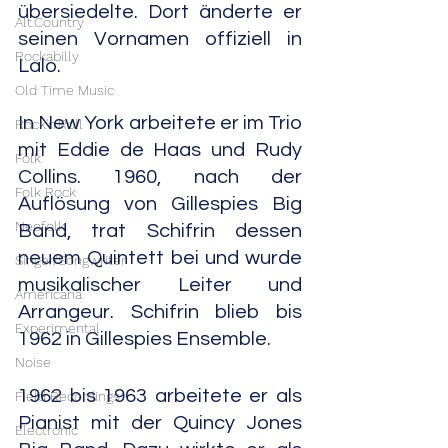
übersiedelte. Dort änderte er 
Alt.Country
seinen Vornamen offiziell in 
Rockabilly
Lalo.
Old Time Music
In New York arbeitete er im Trio 
Rock'n'Roll
mit Eddie de Haas und Rudy 
Folk
Collins. 1960, nach der 
Folk Rock
Auflösung von Gillespies Big 
Neofolk
Band, trat Schifrin dessen 
neuem Quintett bei und wurde 
Singer/Songwriter
musikalischer Leiter und 
Americana
Arrangeur. Schifrin blieb bis 
Experimental
1962 in Gillespies Ensemble.
Noise
1962 bis 1963 arbeitete er als 
Field Recordings
Pianist mit der Quincy Jones 
Electronic