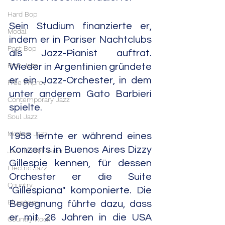
Hard Bop
Sein Studium finanzierte er, 
Modal
indem er in Pariser Nachtclubs 
Post Bop
als Jazz-Pianist auftrat. 
Free Jazz
Wieder in Argentinien gründete 
er ein Jazz-Orchester, in dem 
Free Improv
unter anderem Gato Barbieri 
Contemporary Jazz
spielte.
Soul Jazz
Modern Jazz
1958 lernte er während eines 
Konzerts in Buenos Aires Dizzy 
Jazz Rock/Fusion
Gillespie kennen, für dessen 
Electric Jazz
Orchester er die Suite 
Country
"Gillespiana" komponierte. Die 
Bluegrass
Begegnung führte dazu, dass 
er mit 26 Jahren in die USA 
Country Rock