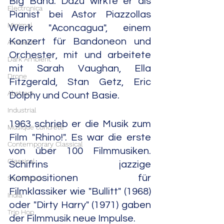
Big Band. Dazu wirkte er als 
Electronica
Pianist bei Astor Piazzollas 
Minimal
Werk "Aconcagua", einem 
Konzert für Bandoneon und 
Ambient
Orchester, mit und arbeitete 
Dark Ambient
mit Sarah Vaughan, Ella 
Drone
Fitzgerald, Stan Getz, Eric 
Abstract
Dolphy und Count Basie.
Industrial
1963 schrieb er die Musik zum 
Musique concrète
Film "Rhino!". Es war die erste 
Contemporary Classical
von über 100 Filmmusiken. 
Classical
Schifrins jazzige 
Kompositionen für 
Soundtrack
Filmklassiker wie "Bullitt" (1968) 
India
oder "Dirty Harry" (1971) gaben 
Trip Hop
der Filmmusik neue Impulse.