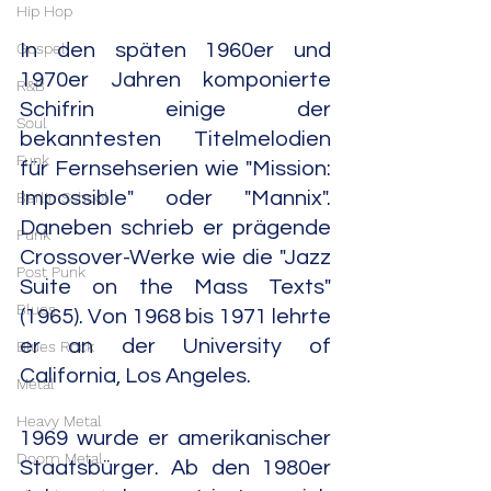
Hip Hop
Gospel
In den späten 1960er und 
1970er Jahren komponierte 
R&B
Schifrin einige der 
Soul
bekanntesten Titelmelodien 
Funk
für Fernsehserien wie "Mission: 
Impossible" oder "Mannix". 
Berlin School
Daneben schrieb er prägende 
Punk
Crossover-Werke wie die "Jazz 
Post Punk
Suite on the Mass Texts" 
Blues
(1965). Von 1968 bis 1971 lehrte 
er an der University of 
Blues Rock
California, Los Angeles.
Metal
Heavy Metal
1969 wurde er amerikanischer 
Doom Metal
Staatsbürger. Ab den 1980er 