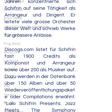
Thrash Metal
Jahren konzentrierte sich 
Schifrin auf seine Tätigkeit als 
Death Metal
Arrangeur und Dirigent. Er 
Black Metal
leitete viele grosse Orchester 
Speed/Groove/Power-Metal
dieser Welt und schrieb Werke 
für grössere Anlässe.
Slude Metal
Prog Metal
Discogs.com listet für Schifrin 
Metalcore
fast 1900 Credits als 
Hardcore
Komponist und Arrangeur 
Techno
sowie über 200 als Musiker auf. 
Dazu werden in der Datenbank 
Electro
über 150 Alben und über 50 
IDM
Wiederveröffentlichungspaket
Trance
e oder Compilations erwähnt. 
House
"Lalo Schifrin Presents: Jazz 
Meets The Symphony 
Downtempo