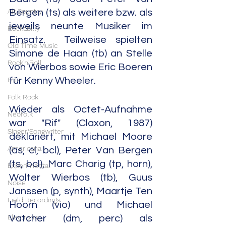
Alt.Country
Bergen (ts) als weitere bzw. als 
jeweils neunte Musiker im 
Rockabilly
Einsatz.  Teilweise spielten 
Old Time Music
Simone de Haan (tb) an Stelle 
Rock'n'Roll
von Wierbos sowie Eric Boeren 
Folk
für Kenny Wheeler.
Folk Rock
Wieder als Octet-Aufnahme 
Neofolk
war "Rif" (Claxon, 1987) 
Singer/Songwriter
deklariert, mit Michael Moore 
Americana
(as, cl, bcl), Peter Van Bergen 
(ts, bcl), Marc Charig (tp, horn), 
Experimental
Wolter Wierbos (tb), Guus 
Noise
Janssen (p, synth), Maartje Ten 
Field Recordings
Hoorn (vio) und Michael 
Electronic
Vatcher (dm, perc) als 