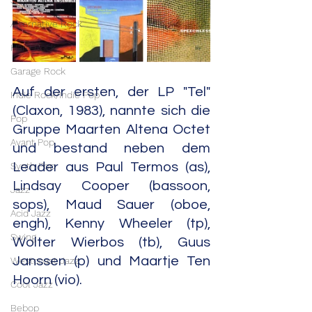
Stoner Rock
Alternative Rock
Hard Rock
Garage Rock
Auf der ersten, der LP "Tel" 
Indie Rock/Indie Pop
(Claxon, 1983), nannte sich die 
Pop
Gruppe Maarten Altena Octet 
Avant Pop
und bestand neben dem 
Synth Pop
Leader aus Paul Termos (as), 
Lindsay Cooper (bassoon, 
Jazz
sops), Maud Sauer (oboe, 
Acid Jazz
engh), Kenny Wheeler (tp), 
Swing
Wolter Wierbos (tb), Guus 
Janssen (p) und Maartje Ten 
Westcoast Jazz
Hoorn (vio).
Cool Jazz
Bebop