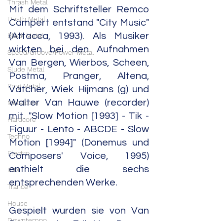
Thrash Metal
Mit dem Schriftsteller Remco 
Death Metal
Campert entstand "City Music" 
(Attacca, 1993). Als Musiker 
Black Metal
wirkten bei den Aufnahmen 
Speed/Groove/Power-Metal
Van Bergen, Wierbos, Scheen, 
Slude Metal
Postma, Pranger, Altena, 
Prog Metal
Vatcher, Wiek Hijmans (g) und 
Walter Van Hauwe (recorder) 
Metalcore
mit. "Slow Motion [1993] - Tik - 
Hardcore
Figuur - Lento - ABCDE - Slow 
Techno
Motion [1994]" (Donemus und 
Electro
Composers' Voice, 1995) 
enthielt die sechs 
IDM
entsprechenden Werke.
Trance
House
Gespielt wurden sie von Van 
Downtempo