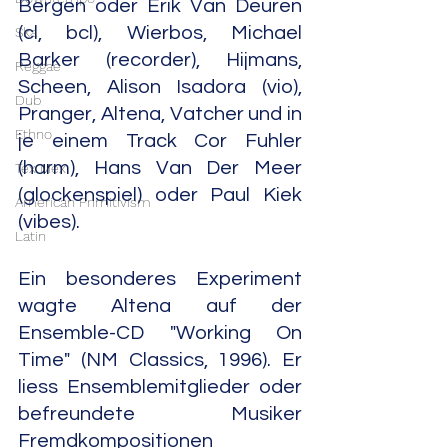
Bergen oder Erik Van Deuren 
(cl, bcl), Wierbos, Michael 
Ska
Barker (recorder), Hijmans, 
Reggae
Scheen, Alison Isadora (vio), 
Dub
Pranger, Altena, Vatcher und in 
Ethno
je einem Track Cor Fuhler 
(harm), Hans Van Der Meer 
Tex Mex
(glockenspiel) oder Paul Kiek 
American Primitivism
(vibes). 
Latin
Ein besonderes Experiment 
wagte Altena auf der 
Ensemble-CD "Working On 
Time" (NM Classics, 1996). Er 
liess Ensemblemitglieder oder 
befreundete Musiker 
Fremdkompositionen 