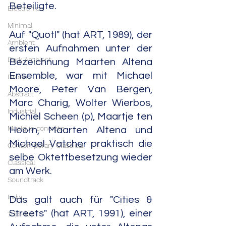
Beteiligte.
Electronica
Minimal
Auf "Quotl" (hat ART, 1989), der 
Ambient
ersten Aufnahmen unter der 
Dark Ambient
Bezeichnung Maarten Altena 
Ensemble, war mit Michael 
Drone
Moore, Peter Van Bergen, 
Abstract
Marc Charig, Wolter Wierbos, 
Industrial
Michiel Scheen (p), Maartje ten 
Musique concrète
Hoorn, Maarten Altena und 
Michael Vatcher praktisch die 
Contemporary Classical
selbe Oktettbesetzung wieder 
Classical
am Werk.
Soundtrack
India
Das galt auch für "Cities & 
Streets" (hat ART, 1991), einer 
Trip Hop