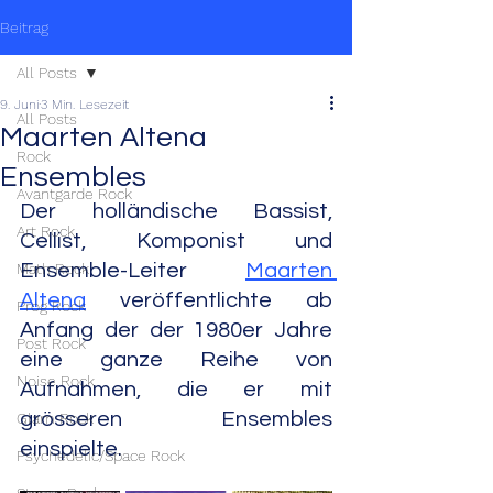
Beitrag
All Posts
9. Juni
3 Min. Lesezeit
All Posts
Maarten Altena
Rock
Ensembles
Avantgarde Rock
Der holländische Bassist, 
Art Rock
Cellist, Komponist und 
Math Rock
Ensemble-Leiter 
Maarten 
Altena
 veröffentlichte ab 
Prog Rock
Anfang der der 1980er Jahre 
Post Rock
eine ganze Reihe von 
Noise Rock
Aufnahmen, die er mit 
grösseren Ensembles 
Glam Rock
einspielte.
Psychedelic/Space Rock