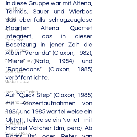
In diese Gruppe war mit Altena, 
Hard Bop
Termos, Sauer und Wierbos 
Modal
das ebenfalls schlagzeuglose 
Maarten Altena Quartet 
Post Bop
integriert, das in dieser 
Free Jazz
Besetzung in jener Zeit die 
Free Improv
Alben "Veranda" (Claxon, 1982), 
Contemporary Jazz
"Miere" (Nato, 1984) und 
"Rondedans" (Claxon, 1985) 
Soul Jazz
veröffentlichte.
Modern Jazz
Jazz Rock/Fusion
Auf "Quick Step" (Claxon, 1985) 
Electric Jazz
mit Konzertaufnahmen von 
1984 und 1985 war teilweise ein 
Country
Oktett, teilweise ein Nonett mit 
Bluegrass
Michael Vatcher (dm, perc), Ab 
Country Rock
Baars (ts) oder Peter van 