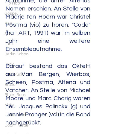
Aufnahme, die unter Altenas 
Hip Hop
Namen erschien. An Stelle von 
Gospel
Maarje ten Hoorn war Christel 
R&B
Postma (vio) zu hören. "Code" 
(hat ART, 1991) war im selben 
Soul
Jahr eine weitere 
Funk
Ensembleaufnahme.
Berlin School
Punk
Darauf bestand das Oktett 
aus Van Bergen, Wierbos, 
Post Punk
Scheen, Postma, Altena und 
Blues
Vatcher. An Stelle von Michael 
Blues Rock
Moore und Marc Charig waren 
Metal
neu Jacques Palinckx (g) und 
Jannie Pranger (vcl) in die Band 
Heavy Metal
nachgerückt.
Doom Metal