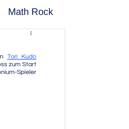
Math Rock
 Rock
ernative Rock
en 
Tori Kudo
ss zum Start 
ium-Spieler 
 Pop
Pop
Swing
 Bop
Modal