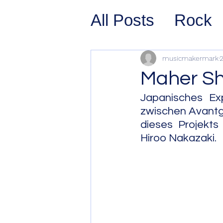
All Posts
Rock
Prog Rock
P
musicmakermark
2
Maher Sh
Psychedelic/S
Japanisches Exp
zwischen Avantga
dieses Projekt
Hard Rock
G
Hiroo Nakazaki.
Avant Pop
Sy
Westcoast Jaz