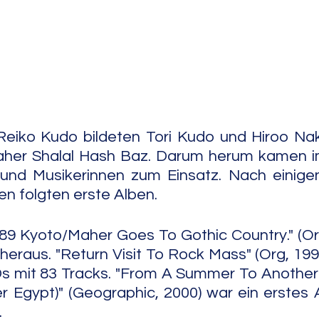
e Jazz
Free Improv
Conte
iko Kudo bildeten Tori Kudo und Hiroo Naka
her Shalal Hash Baz. Darum herum kamen i
und Musikerinnen zum Einsatz. Nach einige
en folgten erste Alben.
89 Kyoto/Maher Goes To Gothic Country." (Or
heraus. "Return Visit To Rock Mass" (Org, 1996
CDs mit 83 Tracks. "From A Summer To Anothe
 Egypt)" (Geographic, 2000) war ein erstes A
.