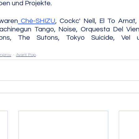
pen und Projekte.
waren
 Ché-SHIZU
, Cockc' Nell, El To Arnat,
achinegun Tango, Noise, Orquesta Del Viento
ons, The Sutons, Tokyo Suicide, Vel und and
Improv
Avant Pop