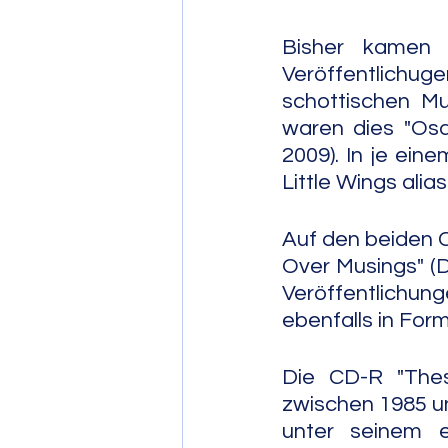
Bisher kamen 
Veröffentlichug
schottischen Mu
waren dies "Osa
2009). In je ein
Little Wings alias
Auf den beiden C
Over Musings" (D
Veröffentlichu
ebenfalls in For
Die CD-R "These
zwischen 1985 u
unter seinem e