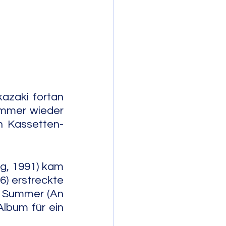
mporary Jazz
zaki fortan 
mmer wieder 
n Kassetten-
g, 1991) kam 
) erstreckte 
r Summer (An 
lbum für ein 