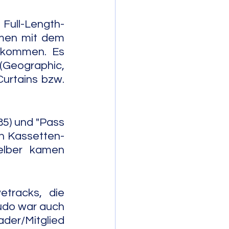
ull-Length-
men mit dem 
ekommen. Es 
Geographic, 
urtains bzw. 
5) und "Pass 
en Kassetten-
elber kamen 
tracks, die 
udo war auch 
r/Mitglied 