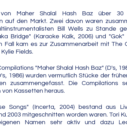
von Maher Shalal Hash Baz über 30 F
en auf den Markt. Zwei davon waren zusam
ltiinstrumentalisten Bill Wells zu Stande g
ka Bridge" (Karaoke Kalk, 2006) und "Gok" (
em Fall kam es zur Zusammenarbeit mit The C
 Kylie Fields.
ompilations "Maher Shalal Hash Baz" (D's, 198
's, 1986) wurden vermutlich Stücke der früh
ngen zusammengefasst. Die Compilations s
m von Kassetten heraus.
 Songs" (Incerta, 2004) bestand aus Live
nd 2003 mitgeschnitten worden waren. Tori K
igenen Namen sehr aktiv und dazu Leade