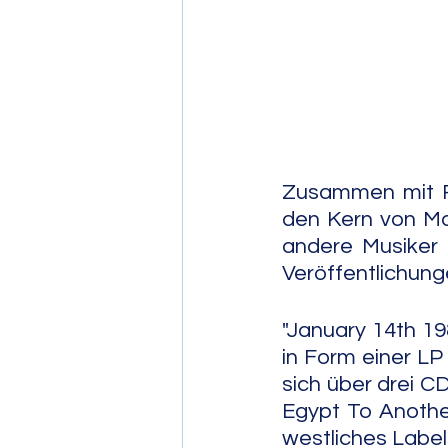
Post Bop
Fre
Soul Jazz
Zusammen mit Re
den Kern von Ma
andere Musiker 
Veröffentlichung
"January 14th 19
in Form einer LP 
sich über drei 
Egypt To Another
westliches Label