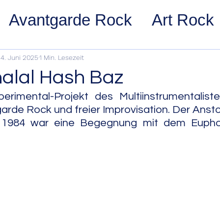
Avantgarde Rock
Art Rock
ost Rock
Noise Rock
Glam
4. Juni 2025
1 Min. Lesezeit
alal Hash Baz
pace Rock
Stoner Rock
Alt
erimental-Projekt des Multiinstrumentalist
rde Rock und freier Improvisation. Der Ansto
s 1984 war eine Begegnung mit dem Euphon
arage Rock
Indie Rock/Indie
nth Pop
Jazz
Acid Jazz
z
Cool Jazz
Bebop
Hard