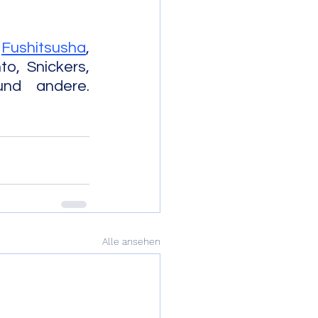
 
Fushitsusha
, 
, Snickers, 
ere.         
Alle ansehen