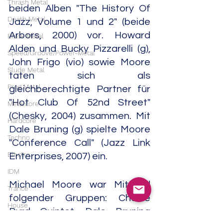
Thrash Metal
beiden Alben "The History Of 
Death Metal
Jazz, Volume 1 und 2" (beide 
Arbors, 2000) vor. Howard 
Black Metal
Alden und Bucky Pizzarelli (g), 
Speed/Groove/Power-Metal
John Frigo (vio) sowie Moore 
Slude Metal
taten sich als 
Prog Metal
gleichberechtigte Partner für 
"Hot Club Of 52nd Street" 
Metalcore
(Chesky, 2004) zusammen. Mit 
Hardcore
Dale Bruning (g) spielte Moore 
Techno
"Conference Call" (Jazz Link 
Electro
Enterprises, 2007) ein.
IDM
Michael Moore war Mitglied 
Trance
folgender Gruppen: Charlie 
House
Byrd Quintet, Dale Bruning 
Downtempo