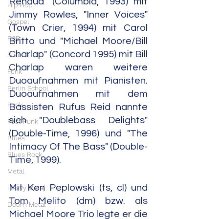
Renaud" (Columbia, 1993) mit 
Hip Hop
Jimmy Rowles, "Inner Voices" 
Gospel
(Town Crier, 1994) mit Carol 
R&B
Britto und "Michael Moore/Bill 
Charlap" (Concord 1995) mit Bill 
Soul
Charlap waren weitere 
Funk
Duoaufnahmen mit Pianisten. 
Berlin School
Duoaufnahmen mit dem 
Punk
Bassisten Rufus Reid nannte 
sich "Doublebass Delights" 
Post Punk
(Double-Time, 1996) und "The 
Blues
Intimacy Of The Bass" (Double-
Blues Rock
Time, 1999).
Metal
Mit Ken Peplowski (ts, cl) und 
Heavy Metal
Tom Melito (dm) bzw. als 
Doom Metal
Michael Moore Trio legte er die 