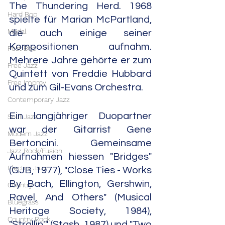
The Thundering Herd. 1968 
Hard Bop
spielte für Marian McPartland, 
Modal
die auch einige seiner 
Kompositionen aufnahm. 
Post Bop
Mehrere Jahre gehörte er zum 
Free Jazz
Quintett von Freddie Hubbard 
Free Improv
und zum Gil-Evans Orchestra.
Contemporary Jazz
Ein langjähriger Duopartner 
Soul Jazz
war der Gitarrist Gene 
Modern Jazz
Bertoncini. Gemeinsame 
Jazz Rock/Fusion
Aufnahmen hiessen "Bridges" 
Electric Jazz
(GJB, 1977), "Close Ties - Works 
By Bach, Ellington, Gershwin, 
Country
Ravel, And Others" (Musical 
Bluegrass
Heritage Society, 1984), 
Country Rock
"Strollin'" (Stash, 1987) und "Two 