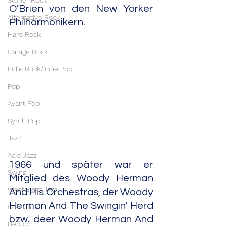
Stoner Rock
O’Brien von den New Yorker 
Alternative Rock
Philharmonikern.
Hard Rock
Garage Rock
Indie Rock/Indie Pop
Pop
Avant Pop
Synth Pop
Jazz
Acid Jazz
1966 und später war er 
Swing
Mitglied des Woody Herman 
Westcoast Jazz
And His Orchestras, der Woody 
Herman And The Swingin' Herd 
Cool Jazz
bzw. deer Woody Herman And 
Bebop