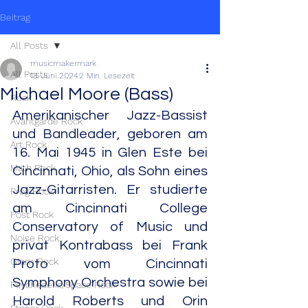
Beitrag
All Posts
musicmakermark
All Posts
13. Juni 2024
2 Min. Lesezeit
Michael Moore (Bass)
Rock
Amerikanischer Jazz-Bassist 
Avantgarde Rock
und Bandleader, geboren am 
Art Rock
16. Mai 1945 in Glen Este bei 
Math Rock
Cincinnati, Ohio, als Sohn eines 
Jazz-Gitarristen. Er studierte 
Prog Rock
am Cincinnati College 
Post Rock
Conservatory of Music und 
Noise Rock
privat Kontrabass bei Frank 
Glam Rock
Proto vom Cincinnati 
Symphony Orchestra sowie bei 
Psychedelic/Space Rock
Harold Roberts und Orin 