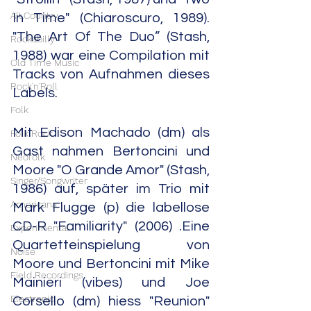
Alt.Country
In Time" (Chiaroscuro, 1989). 
"The Art Of The Duo” (Stash, 
Rockabilly
1988) war eine Compilation mit 
Old Time Music
Tracks von Aufnahmen dieses 
Rock'n'Roll
Labels.
Folk
Mit Edison Machado (dm) als 
Folk Rock
Gast nahmen Bertoncini und 
Neofolk
Moore "O Grande Amor" (Stash, 
Singer/Songwriter
1986) auf, später im Trio mit 
Americana
Mark Flugge (p) die labellose 
CD-R "Familiarity" (2006) .Eine 
Experimental
Quartetteinspielung von 
Noise
Moore und Bertoncini mit Mike 
Field Recordings
Mainieri (vibes) und Joe 
Electronic
Corsello (dm) hiess "Reunion" 