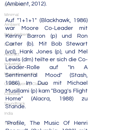
(Ambient, 2012).
Electronica
Minimal
Auf "1+1+1" (Blackhawk, 1986) 
Ambient
war Moore Co-Leader mit 
Dark Ambient
Kenny Barron (p) und Ron 
Carter (b). Mit Bob Stewart 
Drone
(vcl), Hank Jones (p), und Mel 
Abstract
Lewis (dm) teilte er sich die Co-
Industrial
Leader-Rolle auf "In A 
Musique concrète
Sentimental Mood" (Stash, 
1986). Im Duo mit Michael 
Contemporary Classical
Musillami (p) kam "Bagg's Flight 
Classical
Home" (Alacra, 1988) zu 
Soundtrack
Stande.
India
"Profile, The Music Of Henri 
Trip Hop