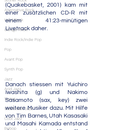
Stoner Rock
(Quakebasket, 2001) kam mit 
Alternative Rock
einer zusätzlichen CD-R mit 
Hard Rock
einem 41:23-minütigen 
Livetrack daher.
Garage Rock
Indie Rock/Indie Pop
Pop
Avant Pop
Synth Pop
Jazz
Danach stiessen mit Yuichiro 
Acid Jazz
Iwashita (g) und Nakimo 
Swing
Sasamoto (sax, key) zwei 
weitere Musiker dazu. Mit Hilfe 
Westcoast Jazz
von Tim Barnes, Utah Kasasaki 
Cool Jazz
und Masahi Kamada entstand 
Bebop