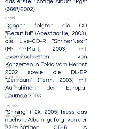
das erste richtige Album ".kgs" 
Hard Bop
(360°, 2002).
Modal
Danach folgten die CD 
Post Bop
"Beautiful" (Apestaartje, 2003), 
Free Jazz
die Live-CD-R "Shrine/Nest" 
Free Improv
(Mr. Mutt, 2003) mit 
Livemitschnitten von 
Contemporary Jazz
Konzerten in Tokio vom Herbst 
Soul Jazz
2002 sowie die DL-EP 
Modern Jazz
"Zeitraum" (Term, 2003) mit 
Jazz Rock/Fusion
Aufnahmen der Europa-
Tournee 2003.
Electric Jazz
Country
"Shining" (12k, 2005) hiess das 
Bluegrass
nächste Album, gefolgt von der 
Country Rock
27-minütigen CD-R "A 