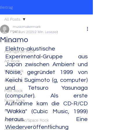
Beitrag
All Posts
musicmakermark
All Posts
24. Juni 2025
2 Min. Lesezeit
Minamo
Rock
Elektro-akustische 
Avantgarde Rock
Experimental-Gruppe aus 
Art Rock
Japan zwischen Ambient und 
Math Rock
Noise, gegründet 1999 von 
Keiichi Sugimoto (g, computer) 
Prog Rock
und Tetsuro Yasunaga 
Post Rock
(computer). Als erste 
Noise Rock
Aufnahme kam die CD-R/CD 
Glam Rock
"Wakka" (Cubic Music, 1999) 
heraus. Eine 
Psychedelic/Space Rock
Wiederveröffentlichung 