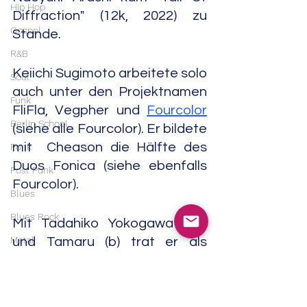
Hip Hop
Diffraction" (12k, 2022) zu 
Gospel
Stande.
R&B
Keiichi Sugimoto arbeitete solo 
Soul
auch unter den Projektnamen 
Funk
FliFla, Vegpher und 
Fourcolor
Berlin School
(siehe alle Fourcolor). Er bildete 
mit  Cheason die Hälfte des 
Punk
Duos Fonica (siehe ebenfalls 
Post Punk
Fourcolor).
Blues
Blues Rock
Mit Tadahiko Yokogawa (vio) 
Metal
und Tamaru (b) trat er als 
Installing bzw. The Boys auf. 
Heavy Metal
Von diesem Trio erschienen die 
Doom Metal
Mini-CD "Saraswati" (1050, 