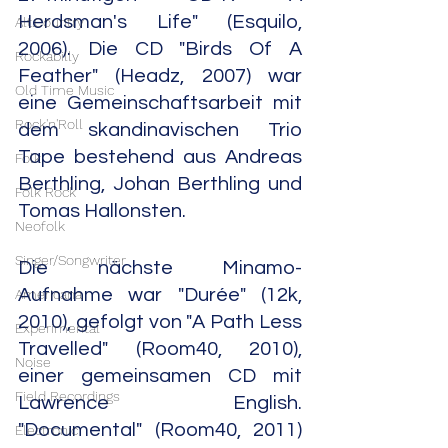
Herdsman's Life" (Esquilo, 
Alt.Country
2006). Die CD "Birds Of A 
Rockabilly
Feather" (Headz, 2007) war 
Old Time Music
eine Gemeinschaftsarbeit mit 
Rock'n'Roll
dem skandinavischen Trio 
Tape bestehend aus Andreas 
Folk
Berthling, Johan Berthling und 
Folk Rock
Tomas Hallonsten.
Neofolk
Singer/Songwriter
Die nächste Minamo-
Aufnahme war "Durée" (12k, 
Americana
2010), gefolgt von "A Path Less 
Experimental
Travelled" (Room40, 2010), 
Noise
einer gemeinsamen CD mit 
Field Recordings
Lawrence English. 
"Documental" (Room40, 2011) 
Electronic