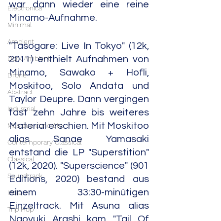
war dann wieder eine reine 
Electronica
Minamo-Aufnahme.
Minimal
Ambient
"Tasogare: Live In Tokyo" (12k, 
Dark Ambient
2011) enthielt Aufnahmen von 
Minamo, Sawako + Hofli, 
Drone
Moskitoo, Solo Andata und 
Abstract
Taylor Deupre. Dann vergingen 
Industrial
fast zehn Jahre bis weiteres 
Material erschien. Mit Moskitoo 
Musique concrète
alias Sanae Yamasaki 
Contemporary Classical
entstand die LP "Superstition" 
Classical
(12k, 2020). "Superscience" (901 
Soundtrack
Editions, 2020) bestand aus 
einem 33:30-minütigen 
India
Einzeltrack. Mit Asuna alias 
Trip Hop
Naoyuki Arashi kam "Tail Of 