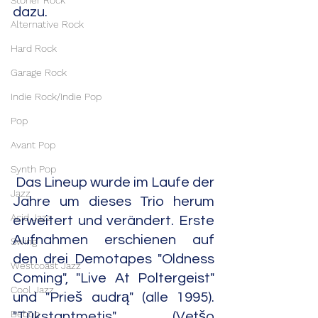
Stoner Rock
dazu.
Alternative Rock
Hard Rock
Garage Rock
Indie Rock/Indie Pop
Pop
Avant Pop
Synth Pop
 Das Lineup wurde im Laufe der 
Jazz
Jahre um dieses Trio herum 
Acid Jazz
erweitert und verändert. Erste 
Aufnahmen erschienen auf 
Swing
den drei Demotapes "Oldness 
Westcoast Jazz
Coming", "Live At Poltergeist" 
Cool Jazz
und "Prieš audrą" (alle 1995). 
Bebop
"Tūkstantmetis" (Vetšo 