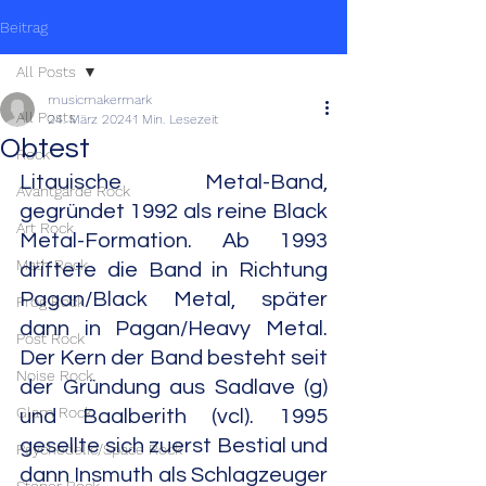
Beitrag
All Posts
musicmakermark
All Posts
24. März 2024
1 Min. Lesezeit
Obtest
Rock
Litauische Metal-Band, 
Avantgarde Rock
gegründet 1992 als reine Black 
Art Rock
Metal-Formation. Ab 1993 
Math Rock
driftete die Band in Richtung 
Pagan/Black Metal, später 
Prog Rock
dann in Pagan/Heavy Metal. 
Post Rock
Der Kern der Band besteht seit 
Noise Rock
der Gründung aus Sadlave (g) 
Glam Rock
und Baalberith (vcl). 1995 
gesellte sich zuerst Bestial und 
Psychedelic/Space Rock
dann Insmuth als Schlagzeuger 