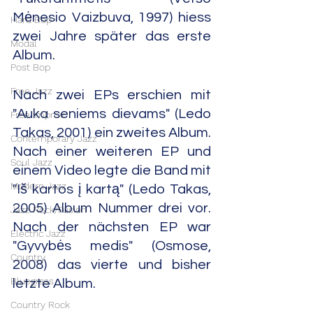
Mėnesio Vaizbuva, 1997) hiess 
Hard Bop
zwei Jahre später das erste 
Modal
Album.
Post Bop
Free Jazz
Nach zwei EPs erschien mit 
"Auka seniems dievams" (Ledo 
Free Improv
Takas, 2001) ein zweites Album. 
Contemporary Jazz
Nach einer weiteren EP und 
Soul Jazz
einem Video legte die Band mit 
Modern Jazz
"Iš kartos į kartą" (Ledo Takas, 
2005) Album Nummer drei vor. 
Jazz Rock/Fusion
Nach der nächsten EP war 
Electric Jazz
"Gyvybės medis" (Osmose, 
Country
2008) das vierte und bisher 
Bluegrass
letzte Album.
Country Rock