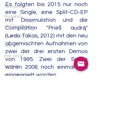
Es folgten bis 2015 nur noch 
Alt.Country
eine Single, eine Split-CD-EP 
Rockabilly
mit Dissimulation und die 
Old Time Music
Compilation "Prieš audrą" 
(Ledo Takas, 2012) mit den neu 
Rock'n'Roll
abgemischten Aufnahmen von 
Folk
zwei der drei ersten Demos 
Folk Rock
von 1995. Zwei der Songs 
Neofolk
waren 2006 noch einmal neu 
eingespielt worden.                      
Singer/Songwriter
03/24
Americana
Metal
Experimental
Black Metal
Heavy Metal
Noise
Field Recordings
Electronic