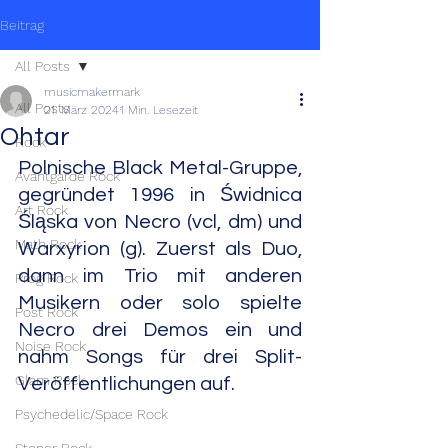
Beitrag
All Posts
musicmakermark
All Posts
21. März 2024
1 Min. Lesezeit
Ohtar
Rock
Polnische Black Metal-Gruppe, 
Avantgarde Rock
gegründet 1996 in Świdnica 
Art Rock
Śląska von Necro (vcl, dm) und 
Math Rock
Warxyrion (g). Zuerst als Duo, 
dann im Trio mit anderen 
Prog Rock
Musikern oder solo spielte 
Post Rock
Necro drei Demos ein und 
Noise Rock
nahm Songs für drei Split-
Glam Rock
Veröffentlichungen auf.
Psychedelic/Space Rock