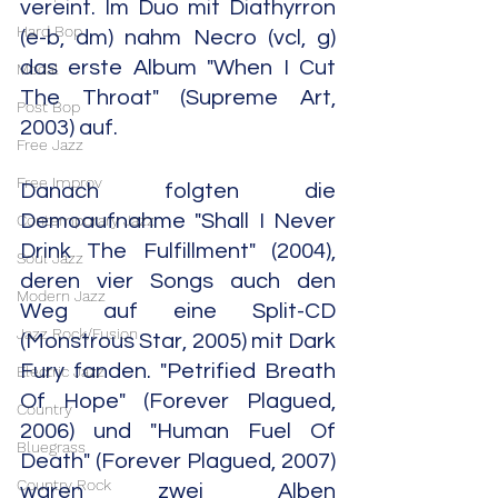
vereint. Im Duo mit Diathyrron 
Hard Bop
(e-b, dm) nahm Necro (vcl, g) 
das erste Album "When I Cut 
Modal
The Throat" (Supreme Art, 
Post Bop
2003) auf.
Free Jazz
Free Improv
Danach folgten die 
Demoaufnahme "Shall I Never 
Contemporary Jazz
Drink The Fulfillment" (2004), 
Soul Jazz
deren vier Songs auch den 
Modern Jazz
Weg auf eine Split-CD 
Jazz Rock/Fusion
(Monstrous Star, 2005) mit Dark 
Fury fanden. "Petrified Breath 
Electric Jazz
Of Hope" (Forever Plagued, 
Country
2006) und "Human Fuel Of 
Bluegrass
Death" (Forever Plagued, 2007) 
Country Rock
waren zwei Alben 