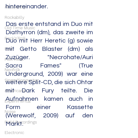
hintereinander.
Alt.Country
Rockabilly
Das erste entstand im Duo mit 
Old Time Music
Diathyrron (dm), das zweite im 
Rock'n'Roll
Duo mit Herr Heretic (g) sowie 
mit Getto Blaster (dm) als 
Folk
Zuzüger. "Necrohate/Auri 
Folk Rock
Sacra Fames" (True 
Neofolk
Underground, 2009) war eine 
Singer/Songwriter
weitere Split-CD, die sich Ohtar 
mit Dark Fury teilte. Die 
Americana
Aufnahmen kamen auch in 
Experimental
Form einer Kassette 
Noise
(Werewolf, 2009) auf den 
Field Recordings
Markt.
Electronic