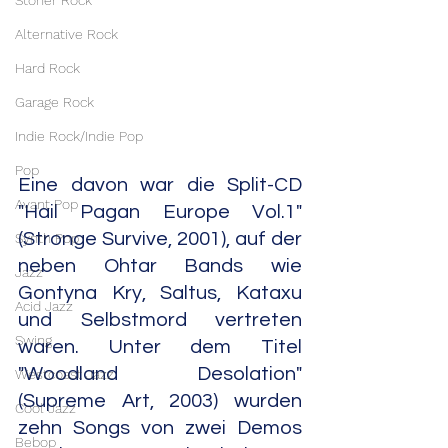
Stoner Rock
Alternative Rock
Hard Rock
Garage Rock
Indie Rock/Indie Pop
Pop
Eine davon war die Split-CD 
Avant Pop
"Hail Pagan Europe Vol.1" 
(Stronge Survive, 2001), auf der 
Synth Pop
neben Ohtar Bands wie 
Jazz
Gontyna Kry, Saltus, Kataxu 
Acid Jazz
und Selbstmord vertreten 
Swing
waren. Unter dem Titel 
"Woodland Desolation" 
Westcoast Jazz
(Supreme Art, 2003) wurden 
Cool Jazz
zehn Songs von zwei Demos 
Bebop