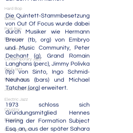
Hard Bop
Die Quintett-Stammbesetzung 
Modal
von Out Of Focus wurde dabei 
Post Bop
durch Musiker wie Hermann 
Free Jazz
Breuer (tb, org) von Embryo 
und Music Community, Peter 
Free Improv
Dechant (g), Grand Romain 
Contemporary Jazz
Langhans (perc), Jimmy Polivka 
Soul Jazz
(tp) von Sinto, Ingo Schmid-
Modern Jazz
Neuhaus (bars) und Michael 
Tatcher (org) erweitert.
Jazz Rock/Fusion
Electric Jazz
1973 schloss sich 
Country
Gründungsmitglied Hennes 
Bluegrass
Hering der Formation Subject 
Esq. an, aus der später Sahara 
Country Rock