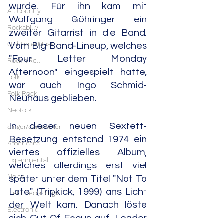
wurde. Für ihn kam mit 
Alt.Country
Wolfgang Göhringer ein 
Rockabilly
zweiter Gitarrist in die Band. 
Old Time Music
Vom Big Band-Lineup, welches 
"Four Letter Monday 
Rock'n'Roll
Afternoon" eingespielt hatte, 
Folk
war auch Ingo Schmid-
Folk Rock
Neuhaus geblieben.
Neofolk
In dieser neuen Sextett-
Singer/Songwriter
Besetzung entstand 1974 ein 
Americana
viertes offizielles Album, 
Experimental
welches allerdings erst viel 
Noise
später unter dem Titel "Not To 
Late" (Tripkick, 1999) ans Licht 
Field Recordings
der Welt kam. Danach löste 
Electronic