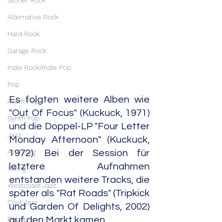
Stoner Rock
Alternative Rock
Hard Rock
Garage Rock
Indie Rock/Indie Pop
Pop
Es folgten weitere Alben wie 
Avant Pop
"Out Of Focus" (Kuckuck, 1971) 
Synth Pop
und die Doppel-LP "Four Letter 
Jazz
Monday Afternoon" (Kuckuck, 
Acid Jazz
1972). Bei der Session für 
letztere Aufnahmen 
Swing
entstanden weitere Tracks, die 
Westcoast Jazz
später als "Rat Roads" (Tripkick 
Cool Jazz
und Garden Of Delights, 2002) 
Bebop
auf den Markt kamen.