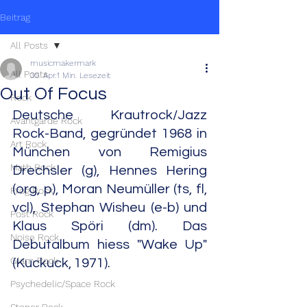
Beitrag
All Posts
musicmakermark
All Posts
30. Apr.
1 Min. Lesezeit
Out Of Focus
Rock
Deutsche Krautrock/Jazz 
Avantgarde Rock
Rock-Band, gegründet 1968 in 
Art Rock
München von Remigius 
Math Rock
Drechsler (g), Hennes Hering 
(org, p), Moran Neumüller (ts, fl, 
Prog Rock
vcl), Stephan Wisheu (e-b) und 
Post Rock
Klaus Spöri (dm). Das 
Noise Rock
Debutalbum hiess "Wake Up" 
Glam Rock
(Kuckuck, 1971).
Psychedelic/Space Rock