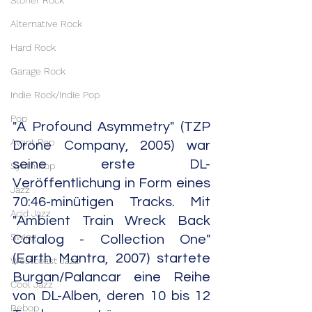
Stoner Rock
Alternative Rock
Hard Rock
Garage Rock
Indie Rock/Indie Pop
Pop
"A Profound Asymmetry" (TZP 
Avant Pop
Drone Company, 2005) war 
seine erste DL-
Synth Pop
Veröffentlichung in Form eines 
Jazz
70:46-minütigen Tracks. Mit 
Acid Jazz
"Ambient Train Wreck Back 
Swing
Catalog - Collection One" 
(Earth Mantra, 2007) startete 
Westcoast Jazz
Burgan/Palancar eine Reihe 
Cool Jazz
von DL-Alben, deren 10 bis 12 
Bebop