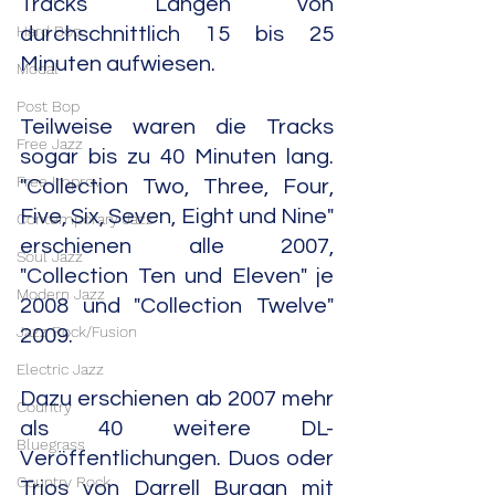
Tracks Längen von 
Hard Bop
durchschnittlich 15 bis 25 
Minuten aufwiesen.
Modal
Post Bop
Teilweise waren die Tracks 
Free Jazz
sogar bis zu 40 Minuten lang. 
Free Improv
"Collection Two, Three, Four, 
Five, Six, Seven, Eight und Nine" 
Contemporary Jazz
erschienen alle 2007, 
Soul Jazz
"Collection Ten und Eleven" je 
Modern Jazz
2008 und "Collection Twelve" 
Jazz Rock/Fusion
2009.
Electric Jazz
Dazu erschienen ab 2007 mehr 
Country
als 40 weitere DL-
Bluegrass
Veröffentlichungen. Duos oder 
Country Rock
Trios von Darrell Burgan mit 