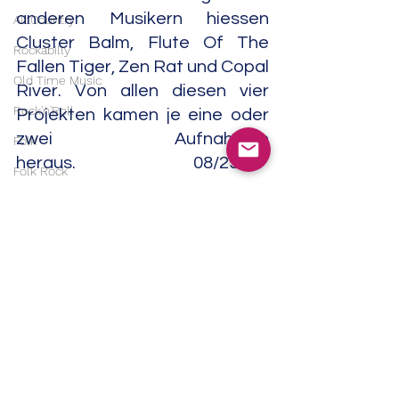
anderen Musikern hiessen 
Alt.Country
Cluster Balm, Flute Of The 
Rockabilly
Fallen Tiger, Zen Rat und Copal 
Old Time Music
River. Von allen diesen vier 
Rock'n'Roll
Projekten kamen je eine oder 
zwei Aufnahmen 
Folk
heraus.                                 08/25
Folk Rock
Neofolk
Experimental
Ambient
Singer/Songwriter
Electronic
Americana
Experimental
Noise
Field Recordings
Electronic
Alle ansehen
Aktuelle Beiträge