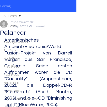
Beitrag
All Posts
musicmakermark
All Posts
6. Aug. 2025
1 Min. Lesezeit
Palancar
Rock
Amerikanisches 
Avantgarde Rock
Ambient/Electronic/World 
Art Rock
Fusion-Projekt von Darrell 
Math Rock
Burgan aus San Francisco, 
California. Seine ersten 
Prog Rock
Aufnahmen waren die CD 
Post Rock
"Causality" (Ampcast.com, 
Noise Rock
2002), die Doppel-CD-R 
Glam Rock
"Momerath" (Earth Mantra, 
2003) und die  CD "Diminishing 
Psychedelic/Space Rock
Light" (Blue Water, 2005).