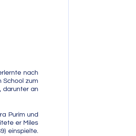
mporary Jazz
rlernte nach 
h School zum 
 darunter an 
ra Purim und 
tete er Miles 
 einspielte. 