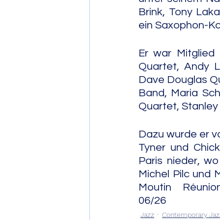
Brink, Tony Laka
ein Saxophon-Kon
Er war Mitglied
Quartet, Andy L
Dave Douglas Qu
Band, Maria Sch
Quartet, Stanle
Dazu wurde er v
Tyner und Chick
Paris nieder, wo
Michel Pilc und
Moutin Réunion Quartet spiel
06/26
Jazz
Contemporary Jaz