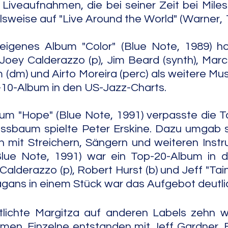
Liveaufnahmen, die bei seiner Zeit bei Miles
lsweise auf "Live Around the World" (Warner, 1
 eigenes Album "Color" (Blue Note, 1989) ho
Joey Calderazzo (p), Jim Beard (synth), Marc 
m) und Airto Moreira (perc) als weitere Musi
-10-Album in den US-Jazz-Charts. 
um "Hope" (Blue Note, 1991) verpasste die T
ussbaum spielte Peter Erskine. Dazu umgab s
ch mit Streichern, Sängern und weiteren Instru
Blue Note, 1991) war ein Top-20-Album in 
Calderazzo (p), Robert Hurst (b) und Jeff "Tai
gans in einem Stück war das Aufgebot deutlic
ntlichte Margitza auf anderen Labels zehn w
men. Einzelne entstanden mit Jeff Gardner, 