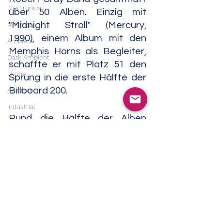
Electronica
über 50 Alben. Einzig mit 
Minimal
"Midnight Stroll" (Mercury, 
1990), einem Album mit den 
Ambient
Memphis Horns als Begleiter, 
Dark Ambient
schaffte er mit Platz 51 den 
Drone
Sprung in die erste Hälfte der 
Billboard 200.
Abstract
Industrial
Rund die Hälfte der Alben 
Musique concrète
tauchten allerdings gar nicht 
Contemporary Classical
mehr in den US-Charts auf. Von 
Classical
Robert Cray erschienen bisher 
mehr als ein Dutzend 
Soundtrack
Compilations. Mehrere davon 
India
enthielten mehr als eine CD. 
Trip Hop
Gar vier CD umfasste "Great 