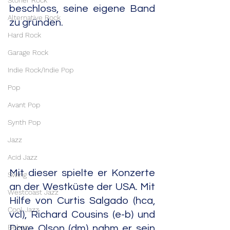
Stoner Rock
beschloss, seine eigene Band 
Alternative Rock
zu gründen.
Hard Rock
Garage Rock
Indie Rock/Indie Pop
Pop
Avant Pop
Synth Pop
Jazz
Acid Jazz
Mit dieser spielte er Konzerte 
Swing
an der Westküste der USA. Mit 
Westcoast Jazz
Hilfe von Curtis Salgado (hca, 
Cool Jazz
vcl), Richard Cousins (e-b) und 
Bebop
Dave Olson (dm) nahm er sein 