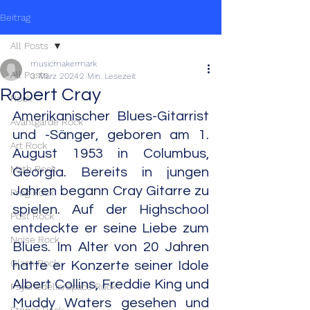
Beitrag
All Posts
musicmakermark
All Posts
3. März 2024
2 Min. Lesezeit
Robert Cray
Rock
Amerikanischer Blues-Gitarrist 
Avantgarde Rock
und -Sänger, geboren am 1. 
Art Rock
August 1953 in Columbus, 
Math Rock
Georgia. Bereits in jungen 
Jahren begann Cray Gitarre zu 
Prog Rock
spielen. Auf der Highschool 
Post Rock
entdeckte er seine Liebe zum 
Noise Rock
Blues. Im Alter von 20 Jahren 
Glam Rock
hatte er Konzerte seiner Idole 
Albert Collins, Freddie King und 
Psychedelic/Space Rock
Muddy Waters gesehen und 