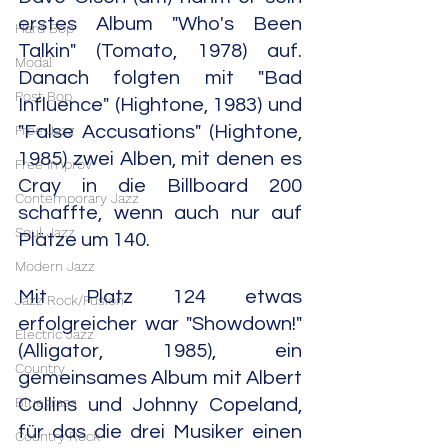
erstes Album "Who's Been 
Hard Bop
Talkin" (Tomato, 1978) auf. 
Modal
Danach folgten mit "Bad 
Post Bop
Influence" (Hightone, 1983) und 
Free Jazz
"False Accusations" (Hightone, 
1985) zwei Alben, mit denen es 
Free Improv
Cray in die Billboard 200 
Contemporary Jazz
schaffte, wenn auch nur auf 
Soul Jazz
Plätze um 140.
Modern Jazz
Mit Platz 124 etwas 
Jazz Rock/Fusion
erfolgreicher war "Showdown!" 
Electric Jazz
(Alligator, 1985), ein 
Country
gemeinsames Album mit Albert 
Bluegrass
Collins und Johnny Copeland, 
für das die drei Musiker einen 
Country Rock