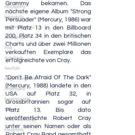
Grammy bekamen. Das 
Alt.Country
nächste eigene Album "Strong 
Rockabilly
Persuader" (Mercury, 1986) war 
Old Time Music
mit Platz 13 in den Billboard 
200, Platz 34 in den britischen 
Rock'n'Roll
Charts und über zwei Millionen 
Folk
verkauften Exemplare das 
Folk Rock
erfolgreichste von Cray.
Neofolk
"Don't Be Afraid Of The Dark" 
Singer/Songwriter
(Mercury, 1988) landete in den 
Americana
USA auf Platz 32, in 
Experimental
Grossbritannien sogar auf 
Noise
Platz 13. Bis dato 
veröffentlichte Robert Cray 
Field Recordings
unter seinen Namen oder als 
Electronic
Robert Cray Band gesamthaft 