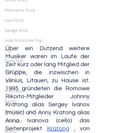
Stoner Rock
Alternative Rock
Hard Rock
Garage Rock
Indie Rock/Indie Pop
Über ein Dutzend weitere 
Pop
Musiker waren im Laufe der 
Avant Pop
Zeit kurz oder lang Mitglied der 
Synth Pop
Gruppe, die inzwischen in 
Vilnius, Litauen, zu Hause ist. 
Jazz
1995 gründeten die Romowe 
Acid Jazz
Rikoito-Mitglieder Johnny 
Swing
Kratong alias Sergey Ivanov 
Westcoast Jazz
(music) und Anny Kratong alias 
Anna Ivanova (cello) das 
Cool Jazz
Seitenprojekt 
Kratong
 , von 
Bebop