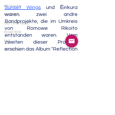
Alt.Country
Sunset Wings
 und Ēirikura 
waren zwei andre 
Rockabilly
Bandprojekte, die im Umkreis 
Old Time Music
von Romowe Rikoito 
Rock'n'Roll
entstanden waren. Vom 
Folk
zweiten dieser Projekte 
erschien das Album "Reflection 
Folk Rock
Of A Higher Realm" (Wrotycz, 
Neofolk
2017).      06/25
Singer/Songwriter
Neofolk
Americana
Experimental
Noise
Field Recordings
Alle ansehen
Aktuelle Beiträge
Electronic