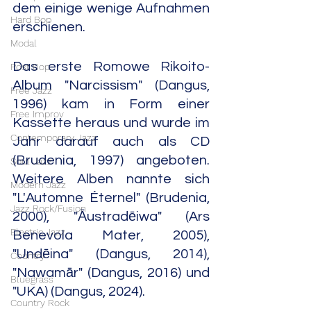
dem einige wenige Aufnahmen 
Hard Bop
erschienen.
Modal
Das erste Romowe Rikoito-
Post Bop
Album "Narcissism" (Dangus, 
Free Jazz
1996) kam in Form einer 
Free Improv
Kassette heraus und wurde im 
Contemporary Jazz
Jahr darauf auch als CD 
(Brudenia, 1997) angeboten. 
Soul Jazz
Weitere Alben nannte sich 
Modern Jazz
"L'Automne Éternel" (Brudenia, 
Jazz Rock/Fusion
2000), "Āustradēiwa" (Ars 
Electric Jazz
Benevola Mater, 2005), 
"Undēina" (Dangus, 2014), 
Country
"Nawamār" (Dangus, 2016) und 
Bluegrass
"UKA) (Dangus, 2024).
Country Rock