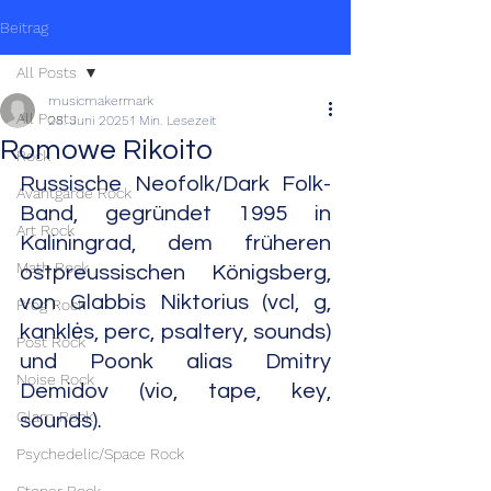
Beitrag
All Posts
musicmakermark
All Posts
28. Juni 2025
1 Min. Lesezeit
Romowe Rikoito
Rock
Russische Neofolk/Dark Folk-
Avantgarde Rock
Band, gegründet 1995 in 
Art Rock
Kaliningrad, dem früheren 
Math Rock
ostpreussischen Königsberg, 
von Glabbis Niktorius (vcl, g, 
Prog Rock
kanklės, perc, psaltery, sounds) 
Post Rock
und Poonk alias Dmitry 
Noise Rock
Demidov (vio, tape, key, 
Glam Rock
sounds).
Psychedelic/Space Rock