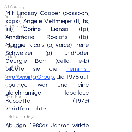
Alt.Country
Mit Lindsay Cooper (bassoon, 
Rockabilly
sops), Angele Veltmeijer (fl, ts, 
Old Time Music
ss), Corine Liensol (tp), 
Rock'n'Roll
Annemarie Roelofs (tb), 
Maggie Nicols (p, voice), Irene 
Folk
Schweizer (p) und/oder 
Folk Rock
Georgie Born (cello, e-b) 
Neofolk
bildete sie die 
Feminist 
Improvising Group
, die 1978 auf 
Singer/Songwriter
Tournee war und eine 
Americana
gleichnamige, labellose 
Experimental
Kassette (1979) 
Noise
veröffentlichte.
Field Recordings
Ab den 1980er Jahren wirkte 
Electronic