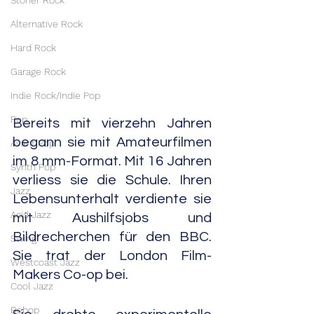
Stoner Rock
Alternative Rock
Hard Rock
Garage Rock
Indie Rock/Indie Pop
Pop
Bereits mit vierzehn Jahren 
begann sie mit Amateurfilmen 
Avant Pop
im 8 mm-Format. Mit 16 Jahren 
Synth Pop
verliess sie die Schule. Ihren 
Jazz
Lebensunterhalt verdiente sie 
Acid Jazz
mit Aushilfsjobs und 
Bildrecherchen für den BBC. 
Swing
Sie trat der London Film-
Westcoast Jazz
Makers Co-op bei.
Cool Jazz
Bebop