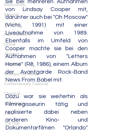
sie bei mehreren Aufnahmen 
Electronica
von Lindsay Cooper mit, 
Minimal
darunter auch bei "Oh Moscow" 
Ambient
(Victo, 1991) mit einer 
Liveaufnahme von 1989. 
Dark Ambient
Ebenfalls im Umfeld von 
Drone
Cooper machte sie bei den 
Abstract
Aufnahmen von "Letters 
Home" (Rē, 1986), einem Album 
Industrial
der Avantgarde Rock-Band 
Musique concrète
News From Babel mit.
Contemporary Classical
Classical
Dazu war sie weiterhin als 
Soundtrack
Filmregisseurin tätig und 
realisierte dabei neben 
India
anderen Kino- und 
Trip Hop
Dokumentarfilmen "Orlando" 