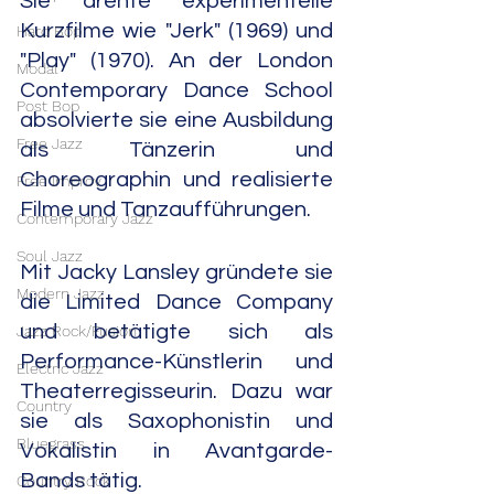
Sie drehte experimentelle 
Kurzfilme wie "Jerk" (1969) und 
Hard Bop
"Play" (1970). An der London 
Modal
Contemporary Dance School 
Post Bop
absolvierte sie eine Ausbildung 
Free Jazz
als Tänzerin und 
Choreographin und realisierte 
Free Improv
Filme und Tanzaufführungen.
Contemporary Jazz
Soul Jazz
Mit Jacky Lansley gründete sie 
Modern Jazz
die Limited Dance Company 
und betätigte sich als 
Jazz Rock/Fusion
Performance-Künstlerin und 
Electric Jazz
Theaterregisseurin. Dazu war 
Country
sie als Saxophonistin und 
Bluegrass
Vokalistin in Avantgarde-
Bands tätig.
Country Rock