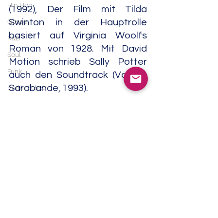
Hip Hop
(1992), Der Film mit Tilda 
Gospel
Swinton in der Hauptrolle 
basiert auf Virginia Woolfs 
R&B
Roman von 1928. Mit David 
Soul
Motion schrieb Sally Potter 
Funk
auch den Soundtrack (Varèse 
Sarabande, 1993).
Berlin School
Punk
Für den Soundtracks ihres 
Post Punk
Films "The Man Who Cried" 
Blues
(Sony Classical, 2000) 
Blues Rock
steuerten Osvaldo Golijov, das 
Kronos Quartet, der Taraf de 
Metal
Haiduks, Iva Bittova, Fred Frith 
Heavy Metal
und andere Musik bei. Mit "Pink 
Doom Metal
Bikini" (2023) und "Anatomy" 