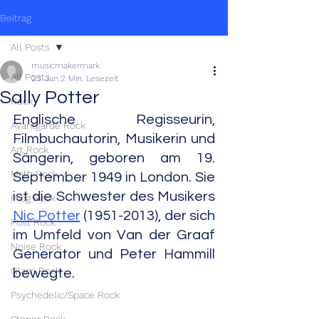
Beitrag
All Posts
musicmakermark
All Posts
23. Jan.
2 Min. Lesezeit
Sally Potter
Rock
Englische Regisseurin, 
Avantgarde Rock
Filmbuchautorin, Musikerin und 
Art Rock
Sängerin, geboren am 19. 
Math Rock
September 1949 in London. Sie 
ist die Schwester des Musikers 
Prog Rock
Nic Potter
 (1951-2013), der sich 
Post Rock
im Umfeld von Van der Graaf 
Noise Rock
Generator und Peter Hammill 
Glam Rock
bewegte.
Psychedelic/Space Rock