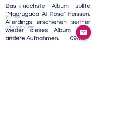
Das nächste Album sollte 
Alt.Country
"Madrugada Al Rosa" heissen. 
Rockabilly
Allerdings erschienen seither 
Old Time Music
wieder dieses Album noch 
Rock'n'Roll
andere Aufnahmen.         09/24
Metal
Folk
Rock
Folk Rock
Stoner Rock
Neofolk
Singer/Songwriter
Americana
Experimental
Alle ansehen
Aktuelle Beiträge
Noise
Field Recordings
Electronic