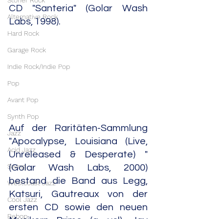
Stoner Rock
CD "Santeria" (Golar Wash 
Alternative Rock
Labs, 1998).
Hard Rock
Garage Rock
Indie Rock/Indie Pop
Pop
Avant Pop
Synth Pop
Auf der Raritäten-Sammlung 
Jazz
"Apocalypse, Louisiana (Live, 
Acid Jazz
Unreleased & Desperate) " 
Swing
(Golar Wash Labs, 2000) 
bestand die Band aus Legg, 
Westcoast Jazz
Katsuri, Gautreaux von der 
Cool Jazz
ersten CD sowie den neuen 
Bebop