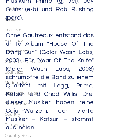
Musikern Primo (g, vcl), Jay 
Hard Bop
Guins (e-b) und Rob Rushing 
(perc).
Modal
Post Bop
Ohne Gautreaux entstand das 
Free Jazz
dritte Album "House Of The 
Free Improv
Dying Sun" (Golar Wash Labs, 
2002). Für "Year Of The Knife" 
Contemporary Jazz
(Golar Wash Labs, 2008) 
Soul Jazz
schrumpfte die Band zu einem 
Modern Jazz
Quartett mit Legg, Primo, 
Jazz Rock/Fusion
Katsuri und Chad Willis. Drei 
dieser Musiker haben reine 
Electric Jazz
Cajun-Wurzeln, der vierte 
Country
Musiker – Katsuri – stammt 
Bluegrass
aus Indien.
Country Rock