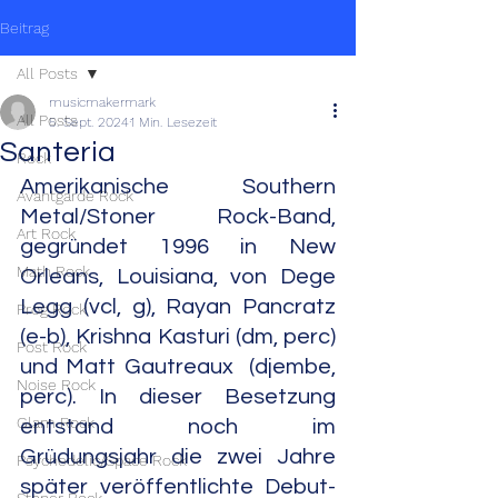
Beitrag
All Posts
musicmakermark
All Posts
5. Sept. 2024
1 Min. Lesezeit
Santeria
Rock
Amerikanische Southern 
Avantgarde Rock
Metal/Stoner Rock-Band, 
Art Rock
gegründet 1996 in New 
Math Rock
Orleans, Louisiana, von Dege 
Legg (vcl, g), Rayan Pancratz 
Prog Rock
(e-b), Krishna Kasturi (dm, perc) 
Post Rock
und Matt Gautreaux  (djembe, 
Noise Rock
perc). In dieser Besetzung 
Glam Rock
entstand noch im 
Grüdungsjahr die zwei Jahre 
Psychedelic/Space Rock
später veröffentlichte Debut-