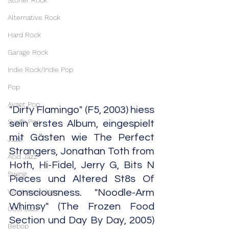
Stoner Rock
Alternative Rock
Hard Rock
Garage Rock
Indie Rock/Indie Pop
Pop
Avant Pop
"Dirty Flamingo" (F5, 2003) hiess 
Synth Pop
sein erstes Album, eingespielt 
mit Gästen wie The Perfect 
Jazz
Strangers, Jonathan Toth from 
Acid Jazz
Hoth, Hi-Fidel, Jerry G, Bits N 
Swing
Pieces und Altered St8s Of 
Westcoast Jazz
Consciousness. "Noodle-Arm 
Whimsy" (The Frozen Food 
Cool Jazz
Section und Day By Day, 2005) 
Bebop