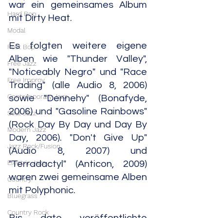
war ein gemeinsames Album 
Hard Bop
mit Dirty Heat.
Modal
Es folgten weitere eigene 
Post Bop
Alben wie "Thunder Valley", 
Free Jazz
"Noticeably Negro" und "Race 
Free Improv
Trading" (alle Audio 8, 2006) 
Contemporary Jazz
sowie "Dennehy" (Bonafyde, 
2006) und "Gasoline Rainbows" 
Soul Jazz
(Rock Day By Day und Day By 
Modern Jazz
Day, 2006). "Don't Give Up" 
Jazz Rock/Fusion
(Audio 8, 2007) und 
Electric Jazz
"Terradactyl" (Anticon, 2009) 
waren zwei gemeinsame Alben 
Country
mit Polyphonic.
Bluegrass
Country Rock