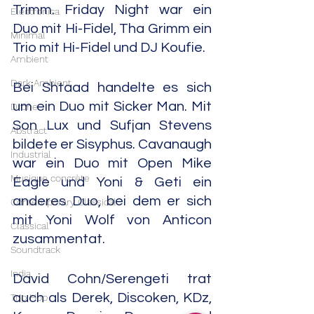
Trimm. Friday Night war ein 
Electronica
Duo mit Hi-Fidel, Tha Grimm ein 
Minimal
Trio mit Hi-Fidel und DJ Koufie.
Ambient
Dark Ambient
Bei Shtaad handelte es sich 
um ein Duo mit Sicker Man. Mit 
Drone
Son Lux und Sufjan Stevens 
Abstract
bildete er Sisyphus. Cavanaugh 
Industrial
war ein Duo mit Open Mike 
Musique concrète
Eagle und Yoni & Geti ein 
anderes Duo, bei dem er sich 
Contemporary Classical
mit Yoni Wolf von Anticon 
Classical
zusammentat.
Soundtrack
India
David Cohn/Serengeti trat 
auch als Derek, Discoken, KDz, 
Trip Hop