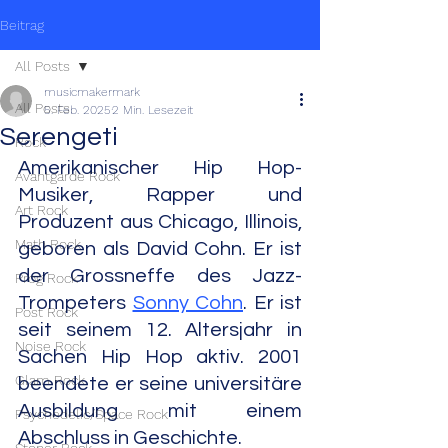
Beitrag
All Posts
musicmakermark
All Posts
5. Feb. 2025
2 Min. Lesezeit
Serengeti
Rock
Amerikanischer Hip Hop-
Avantgarde Rock
Musiker, Rapper und 
Art Rock
Produzent aus Chicago, Illinois, 
Math Rock
geboren als David Cohn. Er ist 
der Grossneffe des Jazz-
Prog Rock
Trompeters 
Sonny Cohn
. Er ist 
Post Rock
seit seinem 12. Altersjahr in 
Noise Rock
Sachen Hip Hop aktiv. 2001 
Glam Rock
beendete er seine universitäre 
Ausbildung mit einem 
Psychedelic/Space Rock
Abschluss in Geschichte.