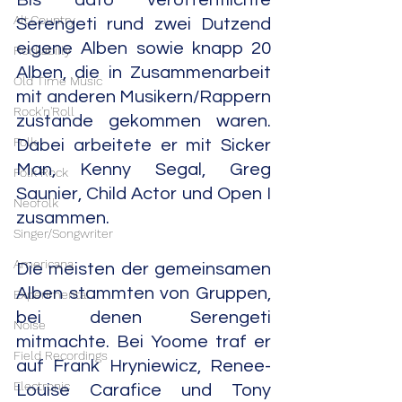
Bis dato veröffentlichte 
Alt.Country
Serengeti rund zwei Dutzend 
eigene Alben sowie knapp 20 
Rockabilly
Alben, die in Zusammenarbeit 
Old Time Music
mit anderen Musikern/Rappern 
Rock'n'Roll
zustande gekommen waren. 
Folk
Dabei arbeitete er mit Sicker 
Man, Kenny Segal, Greg 
Folk Rock
Saunier, Child Actor und Open I 
Neofolk
zusammen.
Singer/Songwriter
Americana
Die meisten der gemeinsamen 
Alben stammten von Gruppen, 
Experimental
bei denen Serengeti 
Noise
mitmachte. Bei Yoome traf er 
Field Recordings
auf Frank Hryniewicz, Renee-
Electronic
Louise Carafice und Tony 