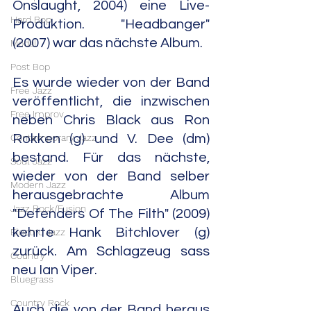
Onslaught, 2004) eine Live-
Hard Bop
Produktion. "Headbanger" 
(2007) war das nächste Album.
Modal
Post Bop
Es wurde wieder von der Band 
Free Jazz
veröffentlicht, die inzwischen 
Free Improv
neben Chris Black aus Ron 
Contemporary Jazz
Rokken (g) und V. Dee (dm) 
bestand. Für das nächste, 
Soul Jazz
wieder von der Band selber 
Modern Jazz
herausgebrachte Album 
Jazz Rock/Fusion
"Defenders Of The Filth" (2009) 
kehrte Hank Bitchlover (g) 
Electric Jazz
zurück. Am Schlagzeug sass 
Country
neu Ian Viper.
Bluegrass
Country Rock
Auch die von der Band heraus 