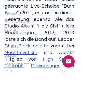
Alt.Country
gebrachte Live-Scheibe "Burn 
Again" (2011) enstand in dieser 
Rockabilly
Besetzung, ebenso wie das 
Old Time Music
Studio-Album "Holy Shit" (Hells 
Rock'n'Roll
Headbangers, 2012). 2013 
Folk
löste sich die Band auf. Leader 
Chris Black spielte zuerst bei 
Folk Rock
Nachtmystium
 und war/ist 
Neofolk
Mitglied von 
High Spirits
, 
Singer/Songwriter
Pharaoh
, 
Dawnbringer
 und 
vieler weiterer 
Americana
Bandprojekte.                             
Experimental
03/24
Noise
Metal
Field Recordings
Heavy Metal
Electronic