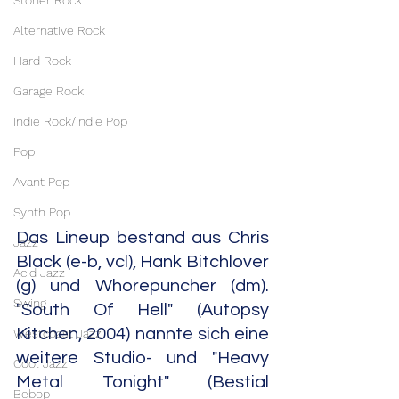
Stoner Rock
Alternative Rock
Hard Rock
Garage Rock
Indie Rock/Indie Pop
Pop
Avant Pop
Synth Pop
Das Lineup bestand aus Chris 
Jazz
Black (e-b, vcl), Hank Bitchlover 
Acid Jazz
(g) und Whorepuncher (dm). 
Swing
"South Of Hell" (Autopsy 
Kitchen, 2004) nannte sich eine 
Westcoast Jazz
weitere Studio- und "Heavy 
Cool Jazz
Metal Tonight" (Bestial 
Bebop