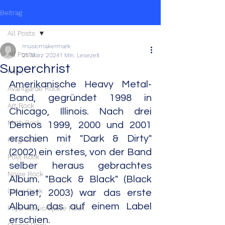
Beitrag
All Posts
musicmakermark
All Posts
21. März 2024
1 Min. Lesezeit
Superchrist
Rock
Amerikanische Heavy Metal-
Avantgarde Rock
Band, gegründet 1998 in 
Art Rock
Chicago, Illinois. Nach drei 
Math Rock
Demos 1999, 2000 und 2001 
erschien mit "Dark & Dirty" 
Prog Rock
(2002) ein erstes, von der Band 
Post Rock
selber heraus gebrachtes 
Noise Rock
Album. "Back & Black" (Black 
Glam Rock
Planet, 2003) war das erste 
Album, das auf einem Label 
Psychedelic/Space Rock
erschien.