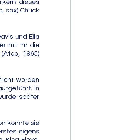
kern dieses 
p, sax) Chuck 
avis und Ella 
 mit ihr die 
Atco, 1965) 
licht worden 
fgeführt. In 
wurde später 
n konnte sie 
rstes eigens 
 King Floyd, 