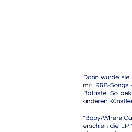
Post Bop
Fre
Soul Jazz
Dann wurde sie v
mit R&B-Songs a
Battiste. So be
anderen Künstle
"Baby/Where Can I
erschien die LP 