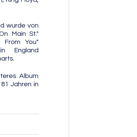
nd wurde von 
n Main St." 
 From You" 
n England 
arts.
iteres Album 
81 Jahren in 
                     