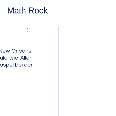
Math Rock
 Rock
ernative Rock
New Orleans, 
le wie Allen 
ospel bei der 
 Pop
Pop
Swing
 Bop
Modal