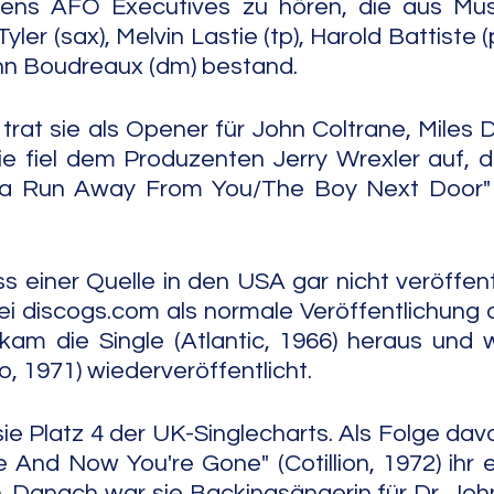
ns AFO Executives zu hören, die aus Musi
yler (sax), Melvin Lastie (tp), Harold Battiste (
ohn Boudreaux (dm) bestand.
trat sie als Opener für John Coltrane, Miles D
ie fiel dem Produzenten Jerry Wrexler auf, der
na Run Away From You/The Boy Next Door" (
s einer Quelle in den USA gar nicht veröffent
ei discogs.com als normale Veröffentlichung au
kam die Single (Atlantic, 1966) heraus und 
o, 1971) wiederveröffentlicht.
ie Platz 4 der UK-Singlecharts. Als Folge davo
e And Now You're Gone" (Cotillion, 1972) ihr e
. Danach war sie Backingsängerin für Dr. John,