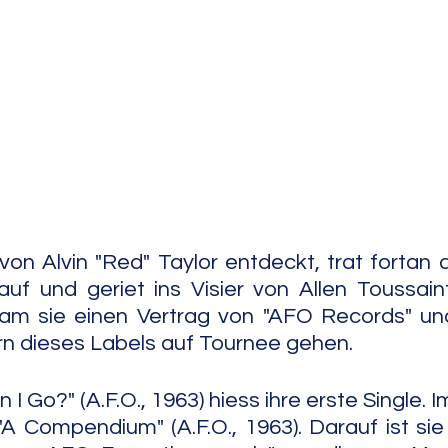
e Jazz
Free Improv
Conte
on Alvin "Red" Taylor entdeckt, trat fortan a
uf und geriet ins Visier von Allen Toussain
kam sie einen Vertrag von "AFO Records" und
rn dieses Labels auf Tournee gehen.
 Go?" (A.F.O., 1963) hiess ihre erste Single. I
"A Compendium" (A.F.O., 1963). Darauf ist sie 