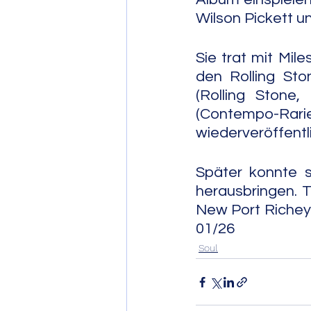
Wilson Pickett u
Sie trat mit Mi
den Rolling Sto
(Rolling Stone
(Contempo-Ra
wiederveröffentli
Später konnte s
herausbringen. T
New Port Richey, Florida. 
01/26
Soul