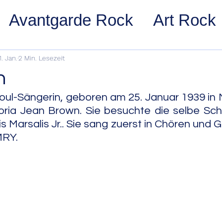
Avantgarde Rock
Art Rock
ost Rock
Noise Rock
Glam
1. Jan.
2 Min. Lesezeit
n
pace Rock
Stoner Rock
Alt
ul-Sängerin, geboren am 25. Januar 1939 in 
loria Jean Brown. Sie besuchte die selbe Schu
is Marsalis Jr.. Sie sang zuerst in Chören und G
arage Rock
Indie Rock/Indie
MRY.
nth Pop
Jazz
Acid Jazz
z
Cool Jazz
Bebop
Hard