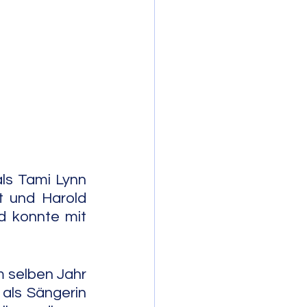
mporary Jazz
ls Tami Lynn 
t und Harold 
 konnte mit 
m selben Jahr 
als Sängerin 