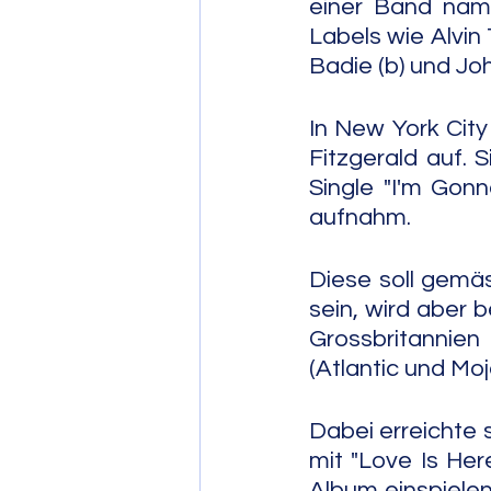
einer Band name
Labels wie Alvin T
Badie (b) und J
In New York City 
Fitzgerald auf. S
Single "I'm Gon
aufnahm.
Diese soll gemäs
sein, wird aber b
Grossbritannien 
(Atlantic und Moj
Dabei erreichte s
mit "Love Is Her
Album einspielen