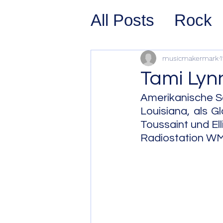
All Posts
Rock
Prog Rock
P
musicmakermark
1
Tami Lyn
Psychedelic/S
Amerikanische So
Louisiana, als G
Toussaint und Ell
Hard Rock
G
Radiostation W
Avant Pop
Sy
Westcoast Jaz