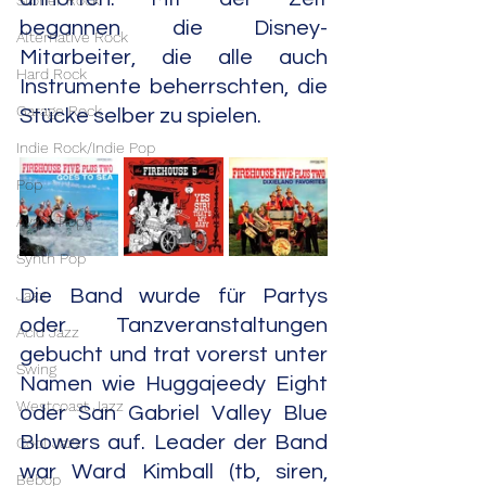
Stoner Rock
begannen die Disney-
Alternative Rock
Mitarbeiter, die alle auch 
Hard Rock
Instrumente beherrschten, die 
Garage Rock
Stücke selber zu spielen.
Indie Rock/Indie Pop
Pop
Avant Pop
Synth Pop
Die Band wurde für Partys 
Jazz
oder Tanzveranstaltungen 
Acid Jazz
gebucht und trat vorerst unter 
Swing
Namen wie Huggajeedy Eight 
Westcoast Jazz
oder San Gabriel Valley Blue 
Blowers auf. Leader der Band 
Cool Jazz
war Ward Kimball (tb, siren, 
Bebop