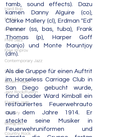
tamb, sound effects). Dazu 
Hard Bop
kamen Danny Alguire (co), 
Modal
Clarke Mallery (cl), Erdman "Ed" 
Penner (ss, bas, tuba), Frank 
Post Bop
Thomas (p), Harper Goff 
Free Jazz
(banjo) und Monte Mountjoy 
Free Improv
(dm).
Contemporary Jazz
Als die Gruppe für einen Auftrit 
Soul Jazz
im Horseless Carriage Club in 
Modern Jazz
San Diego gebucht wurde, 
Jazz Rock/Fusion
fand Leader Ward Kimball ein 
Electric Jazz
restauriertes Feuerwehrauto 
aus dem Jahre 1914. Er 
Country
steckte seine Musiker in 
Bluegrass
Feuerwehruniformen und 
Country Rock