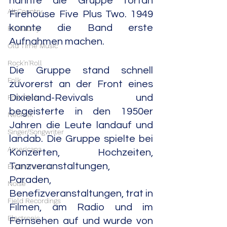
nannte die Gruppe fortan 
Alt.Country
Firehouse Five Plus Two. 1949 
konnte die Band erste 
Rockabilly
Aufnahmen machen.
Old Time Music
Rock'n'Roll
Die Gruppe stand schnell 
Folk
zuvorerst an der Front eines 
Dixieland-Revivals und 
Folk Rock
begeisterte in den 1950er 
Neofolk
Jahren die Leute landauf und 
Singer/Songwriter
landab. Die Gruppe spielte bei 
Americana
Konzerten, Hochzeiten, 
Tanzveranstaltungen, 
Experimental
Paraden, 
Noise
Benefizveranstaltungen, trat in 
Field Recordings
Filmen, am Radio und im 
Electronic
Fernsehen auf und wurde von 