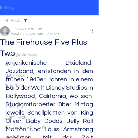
Beitrag
All Posts
musicmakermark
All Posts
25. Juli 2024
1 Min. Lesezeit
The Firehouse Five Plus
Rock
Two
Avantgarde Rock
Amerikanische Dixieland-
Art Rock
Jazzband, entstanden in den 
Math Rock
frühen 1940er Jahren in einem 
Prog Rock
Büro der Walt Disney Studios in 
Hollywood, California, wo sich  
Post Rock
Studiomitarbeiter über Mittag 
Noise Rock
jeweils Schallplatten von King 
Glam Rock
Oliver, Baby Dodds, Jelly Roll 
Psychedelic/Space Rock
Morton und Louis Armstrong 
anhörten. Mit der Zeit 