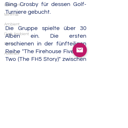
Bing Crosby für dessen Golf-
Electronica
Turniere gebucht.
Minimal
Ambient
Die Gruppe spielte über 30 
Dark Ambient
Alben ein. Die ersten 
erschienen in der fünfteiligen 
Drone
Reihe "The Firehouse Five Plus 
Abstract
Two (The FH5 Story)" zwischen 
Industrial
1951 und 1954 in Form von 10"-
Musique concrète
Alben bei "Good Time Jazz". 
Später folgten auch LPs sowie 
Contemporary Classical
an die 60 7"-Singles und später 
Classical
mehrere Compilations auf CD. 
Soundtrack
1971 hatte sich die Gruppe 
India
aufgelöst.                                                         
  07/24
Trip Hop