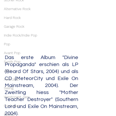
Stoner Rock
Alternative Rock
Hard Rock
Garage Rock
Indie Rock/Indie Pop
Pop
Avant Pop
Das erste Album "Divine 
Synth Pop
Propaganda" erschien als LP 
Jazz
(Beard Of Stars, 2004) und als 
CD (MeteorCity und Exile On 
Acid Jazz
Mainstream, 2004). Der 
Swing
Zweitling hiess "Mother 
Westcoast Jazz
Teacher Destroyer" (Southern 
Cool Jazz
Lord und Exile On Mainstream, 
2004).
Bebop