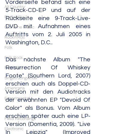
Vorderseite befand sich eine 
Alt.Country
5-Track-CD-EP und auf der 
Rockabilly
Rückseite eine 9-Track-Live-
DVD mit Aufnahmen eines 
Old Time Music
Auftritts vom 2. Juli 2005 in 
Rock'n'Roll
Washington, D.C..
Folk
Folk Rock
Das nächste Album "The 
Resurrection Of Whiskey 
Neofolk
Foote" (Southern Lord, 2007) 
Singer/Songwriter
erschien auch als Doppel-CD-
Americana
Version mit den Audiotracks 
Experimental
der erwähnten EP "Devoid Of 
Color" als Bonus. Vom Album 
Noise
erschien später auch eine LP-
Field Recordings
Version (Domentia, 2009). "Live 
Electronic
In Leipzig" (Improved 