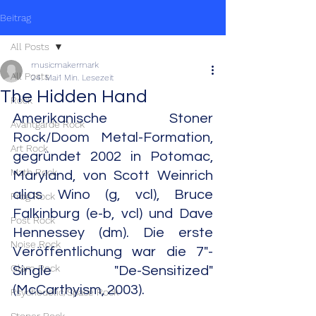
Beitrag
All Posts
musicmakermark
All Posts
24. Mai
1 Min. Lesezeit
The Hidden Hand
Rock
Amerikanische Stoner 
Avantgarde Rock
Rock/Doom Metal-Formation, 
Art Rock
gegründet 2002 in Potomac, 
Math Rock
Maryland, von Scott Weinrich 
alias Wino (g, vcl), Bruce 
Prog Rock
Falkinburg (e-b, vcl) und Dave 
Post Rock
Hennessey (dm). Die erste 
Noise Rock
Veröffentlichung war die 7"-
Glam Rock
Single "De-Sensitized" 
(McCarthyism, 2003).
Psychedelic/Space Rock