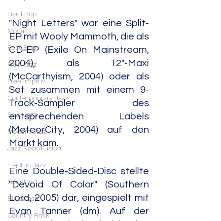
Hard Bop
"Night Letters" war eine Split-
Modal
EP mit Wooly Mammoth, die als 
Post Bop
CD-EP (Exile On Mainstream, 
2004), als 12"-Maxi 
Free Jazz
(McCarthyism, 2004) oder als 
Free Improv
Set zusammen mit einem 9-
Contemporary Jazz
Track-Sampler des 
Soul Jazz
entsprechenden Labels 
(MeteorCity, 2004) auf den 
Modern Jazz
Markt kam.
Jazz Rock/Fusion
Electric Jazz
Eine Double-Sided-Disc stellte 
Country
"Devoid Of Color" (Southern 
Lord, 2005) dar, eingespielt mit 
Bluegrass
Evan Tanner (dm). Auf der 
Country Rock