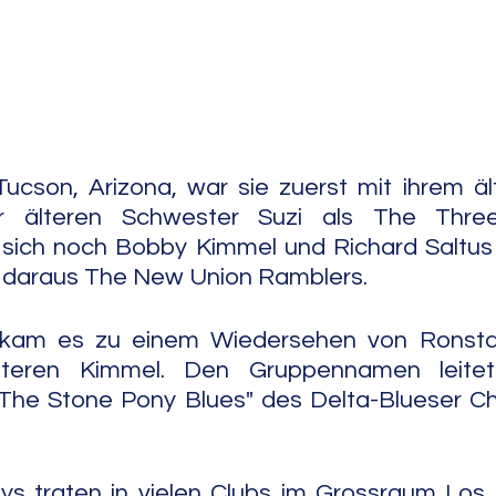
e Jazz
Free Improv
Conte
Tucson, Arizona, war sie zuerst mit ihrem äl
r älteren Schwester Suzi als The Three
 sich noch Bobby Kimmel und Richard Saltus 
e daraus The New Union Ramblers.
 kam es zu einem Wiedersehen von Ronsta
teren Kimmel. Den Gruppennamen leitete
"The Stone Pony Blues" des Delta-Blueser Ch
s traten in vielen Clubs im Grossraum Los A