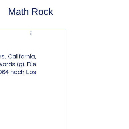
Math Rock
 Rock
ernative Rock
 California, 
rds (g). Die 
64 nach Los 
 Pop
Pop
Swing
 Bop
Modal