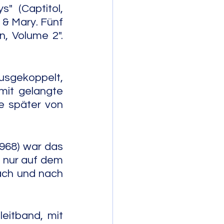
 (Captitol, 
& Mary. Fünf 
 Volume 2". 
usgekoppelt, 
it gelangte 
e später von 
1968) war das 
 nur auf dem 
ach und nach 
itband, mit 