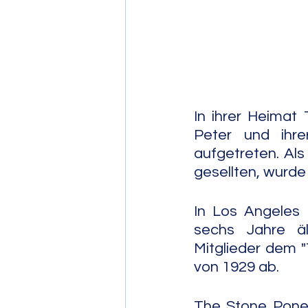
Post Bop
Fre
Soul Jazz
In ihrer Heimat 
Peter und ihre
aufgetreten. Als
gesellten, wurd
In Los Angeles
sechs Jahre äl
Mitglieder dem 
von 1929 ab.
The Stone Poney