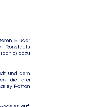
mporary Jazz
teren Bruder 
 Ronstadts 
(banjo) dazu 
dt und dem 
n die drei 
arley Patton 
ngeles auf, 