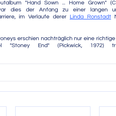
butalbum "Hand Sown ... Home Grown" (Cap
ar dies der Anfang zu einer langen un
rriere, im Verlaufe derer 
Linda Ronstadt
 
neys erschien nachträglich nur eine richtige 
 End" (Pickwick, 1972) trug.                               