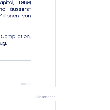
itol, 1969) 
d äusserst 
Millionen von 
Compilation, 
                 
Alle ansehen