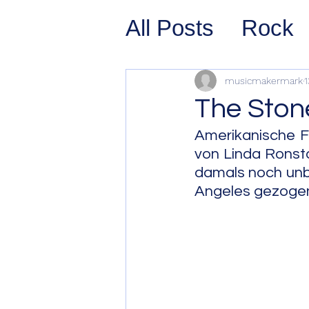
All Posts
Rock
Prog Rock
P
musicmakermark
1
The Ston
Psychedelic/S
Amerikanische Fo
von Linda Ronsta
damals noch unb
Hard Rock
G
Angeles gezoge
Avant Pop
Sy
Westcoast Jaz