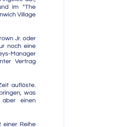
nd im "The 
wich Village 
own Jr. oder 
ur noch eine 
neys-Manager 
ter Vertrag 
it auflöste. 
ringen, was 
aber einen 
einer Reihe 