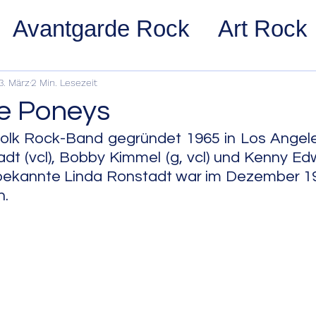
Avantgarde Rock
Art Rock
ost Rock
Noise Rock
Glam
3. März
2 Min. Lesezeit
e Poneys
pace Rock
Stoner Rock
Alt
lk Rock-Band gegründet 1965 in Los Angeles,
dt (vcl), Bobby Kimmel (g, vcl) und Kenny Edwa
ekannte Linda Ronstadt war im Dezember 19
arage Rock
Indie Rock/Indie
n.
nth Pop
Jazz
Acid Jazz
z
Cool Jazz
Bebop
Hard