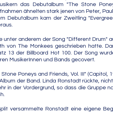
sikern das Debutalbum "The Stone Poneys"
ufnahmen ähnelten stark jenen von Peter, Paul 
 Debutalbum kam der Zweitling "Evergreen,
eraus.
e unter anderem der Song "Different Drum" a
h von The Monkees geschrieben hatte. Dam
atz 13 der Billboard Hot 100. Der Song wurd
en MusikerInnen und Bands gecovert.
Stone Poneys and Friends, Vol. III" (Capitol, 
e Album der Band. Linda Ronstadt rückte, nicht
hr in der Vordergrund, so dass die Gruppe n
h.
lit versammelte Ronstadt eine eigene Begle