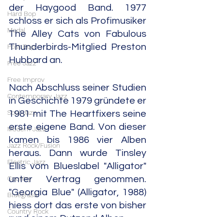
der Haygood Band. 1977 
Hard Bop
schloss er sich als Profimusiker 
Modal
The Alley Cats von Fabulous 
Thunderbirds-Mitglied Preston 
Post Bop
Hubbard an.
Free Jazz
Free Improv
Nach Abschluss seiner Studien 
Contemporary Jazz
in Geschichte 1979 gründete er 
Soul Jazz
1981 mit The Heartfixers seine 
erste eigene Band. Von dieser 
Modern Jazz
kamen bis 1986 vier Alben 
Jazz Rock/Fusion
heraus. Dann wurde Tinsley 
Electric Jazz
Ellis vom Blueslabel "Alligator" 
Country
unter Vertrag genommen. 
"Georgia Blue" (Alligator, 1988) 
Bluegrass
hiess dort das erste von bisher 
Country Rock