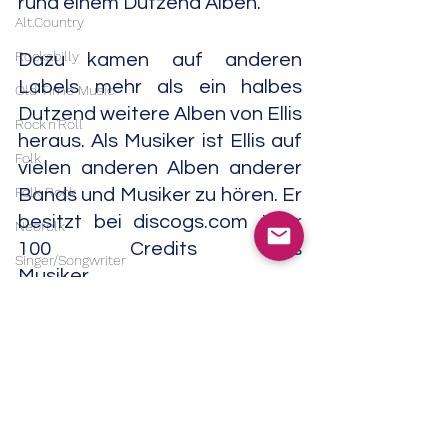
rund einem Dutzend Alben.
Alt.Country
Rockabilly
Dazu kamen auf anderen 
Labels mehr als ein halbes 
Old Time Music
Dutzend weitere Alben von Ellis 
Rock'n'Roll
heraus. Als Musiker ist Ellis auf 
Folk
vielen anderen Alben anderer 
Folk Rock
Bands und Musiker zu hören. Er 
besitzt bei discogs.com über 
Neofolk
100 Credits als 
Singer/Songwriter
Musiker.                                                    
Americana
Experimental
05/24
Blues
Noise
Blues Rock
Field Recordings
Electronic