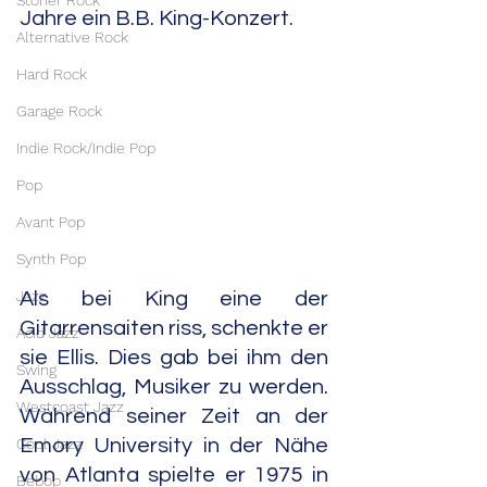
Stoner Rock
Jahre ein B.B. King-Konzert.
Alternative Rock
Hard Rock
Garage Rock
Indie Rock/Indie Pop
Pop
Avant Pop
Synth Pop
Jazz
Als bei King eine der 
Gitarrensaiten riss, schenkte er 
Acid Jazz
sie Ellis. Dies gab bei ihm den 
Swing
Ausschlag, Musiker zu werden. 
Westcoast Jazz
Während seiner Zeit an der 
Cool Jazz
Emory University in der Nähe 
von Atlanta spielte er 1975 in 
Bebop