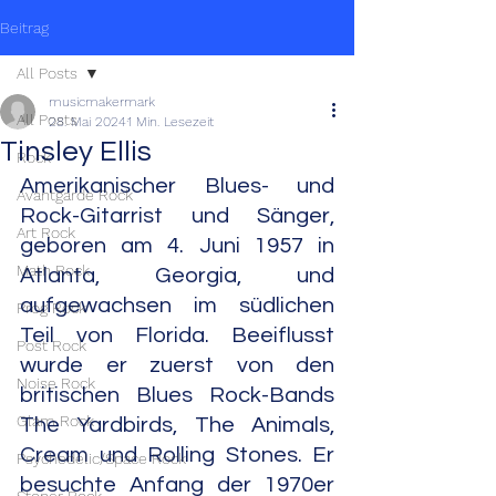
Beitrag
All Posts
musicmakermark
All Posts
28. Mai 2024
1 Min. Lesezeit
Tinsley Ellis
Rock
Amerikanischer Blues- und 
Avantgarde Rock
Rock-Gitarrist und Sänger, 
Art Rock
geboren am 4. Juni 1957 in 
Math Rock
Atlanta, Georgia, und 
aufgewachsen im südlichen 
Prog Rock
Teil von Florida. Beeiflusst 
Post Rock
wurde er zuerst von den 
Noise Rock
britischen Blues Rock-Bands 
Glam Rock
The Yardbirds, The Animals, 
Cream und Rolling Stones. Er 
Psychedelic/Space Rock
besuchte Anfang der 1970er 