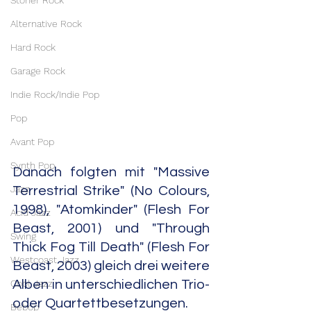
Stoner Rock
Alternative Rock
Hard Rock
Garage Rock
Indie Rock/Indie Pop
Pop
Avant Pop
Synth Pop
Danach folgten mit "Massive 
Jazz
Terrestrial Strike" (No Colours, 
1998), "Atomkinder" (Flesh For 
Acid Jazz
Beast, 2001) und "Through 
Swing
Thick Fog Till Death" (Flesh For 
Westcoast Jazz
Beast, 2003) gleich drei weitere 
Cool Jazz
Alben in unterschiedlichen Trio- 
oder Quartettbesetzungen.
Bebop