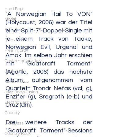
Hard Bop
"A Norwegian Hail To VON" 
Modal
(Holycaust, 2006) war der Titel 
Post Bop
einer Split-7"-Doppel-Single mit 
je einem Track von Taake, 
Free Jazz
Norwegian Evil, Urgehal und 
Free Improv
Amok. Im selben Jahr erschien 
Contemporary Jazz
mit "Goatcraft Torment" 
Soul Jazz
(Agonia, 2006) das nächste 
Album, aufgenommen vom 
Modern Jazz
Quartett Trondr Nefas (vcl, g), 
Jazz Rock/Fusion
Enzifer (g), Sregroth (e-b) und 
Electric Jazz
Uruz (dm).
Country
Drei weitere Tracks der 
Bluegrass
"Goatcraft Torment"-Sessions 
Country Rock