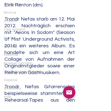
Electronica
Eirik Renton (dm).
Minimal
Trondr Nefas starb am 12. Mai 
Ambient
2012. Nachträglich erschien 
Dark Ambient
mit "Aeons In Sodom" (Season 
Drone
of Mist Underground Activists, 
2016) ein weiteres Album. Es 
Abstract
handelte sich um eine Art 
Industrial
Collage von Aufnahmen der 
Musique concrète
Originalmitglieder sowie einer 
Contemporary Classical
Reihe von Gastmusikern.
Classical
Trondr Nefas Gitarrensolos 
Soundtrack
beispielsweise stammten von 
India
Rehearsal-Tapes aus den 
Trip Hop
Jahren 2011 und 2012. Viele 