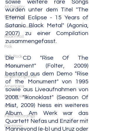
sowie weitere rare Songs 
Alt.Country
wurden unter dem Titel "The 
Rockabilly
Eternal Eclipse - 15 Years of 
Satanic Black Metal" (Agonia, 
Old Time Music
2007) zu einer Compilation 
Rock'n'Roll
zusammengefasst.
Folk
Folk Rock
Die CD "Rise Of The 
Monument" (Folter, 2009) 
Neofolk
bestand aus dem Demo "Rise 
Singer/Songwriter
of the Monument" von 1995 
Americana
sowie aus Liveaufnahmen von 
Experimental
2008. "Ikonoklast" (Season Of 
Mist, 2009) hiess ein weiteres 
Noise
Album. Am Werk war das 
Field Recordings
Quartett Nefas und Enzifer mit 
Electronic
Mannevond (e-b) und Uruz oder 