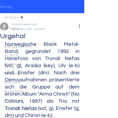
Beitrag
All Posts
musicmakermark
All Posts
29. März
2 Min. Lesezeit
Urgehal
Rock
Norwegische Black Metal-
Avantgarde Rock
Band, gegründet 1992 in 
Art Rock
Hønefoss von Trondr Nefas 
Math Rock
(vcl, g), Aradia (key), Ulv (e-b) 
und Ensifer (dm). Nach drei 
Prog Rock
Demoaufnahmen präsentierte 
Post Rock
sich die Gruppe auf dem 
Noise Rock
ersten Album "Arma Christi" (No 
Glam Rock
Colours, 1997) als Trio mit 
Trondr Nefas (vcl, g), Ensifer (g, 
Psychedelic/Space Rock
dm) und Chiron (e-b).