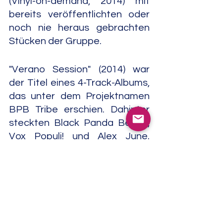
(Vinyl-on-demand, 2014) mit 
bereits veröffentlichten oder 
noch nie heraus gebrachten 
Stücken der Gruppe.
"Verano Session" (2014) war 
der Titel eines 4-Track-Albums, 
das unter dem Projektnamen 
BPB Tribe erschien. Dahinter 
steckten Black Panda Beach, 
Vox Populi! und Alex June. 
Weitere Sammlung von 
teilweise vorher noch nicht 
veröffentlichtem Vox Populi!-
Material erschienen auf der LP 
"Magiques Creations" 
(Emotional Rescue, 2017) und 