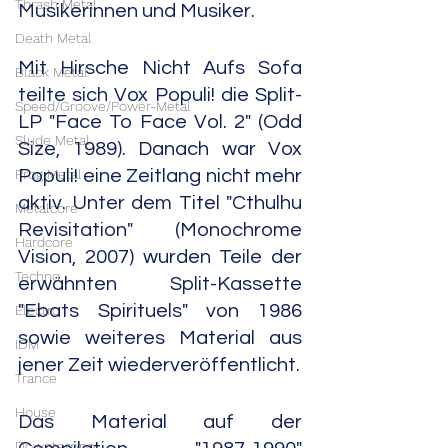
Thrash Metal
Musikerinnen und Musiker.
Death Metal
Mit Hirsche Nicht Aufs Sofa 
Black Metal
teilte sich Vox Populi! die Split-
Speed/Groove/Power-Metal
LP "Face To Face Vol. 2" (Odd 
Slude Metal
Size, 1989). Danach war Vox 
Prog Metal
Populi! eine Zeitlang nicht mehr 
aktiv. Unter dem Titel "Cthulhu 
Metalcore
Revisitation" (Monochrome 
Hardcore
Vision, 2007) wurden Teile der 
Techno
erwähnten Split-Kassette 
"Ebats Spirituels" von 1986 
Electro
sowie weiteres Material aus 
IDM
jener Zeit wiederveröffentlicht.
Trance
House
Das Material auf der 
Downtempo