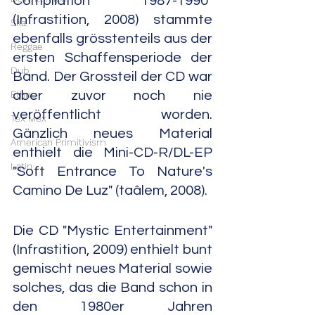
Compilation "1987-1990" 
(Infrastition, 2008) stammte 
Ska
ebenfalls grösstenteils aus der 
Reggae
ersten Schaffensperiode der 
Dub
Band. Der Grossteil der CD war 
Ethno
aber zuvor noch nie 
veröffentlicht worden. 
Tex Mex
Gänzlich neues Material 
American Primitivism
enthielt die Mini-CD-R/DL-EP 
Latin
"Soft Entrance To Nature's 
Camino De Luz" (taâlem, 2008).
Die CD "Mystic Entertainment" 
(Infrastition, 2009) enthielt bunt 
gemischt neues Material sowie 
solches, das die Band schon in 
den 1980er Jahren 