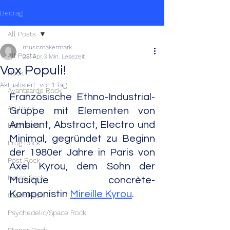
Beitrag
All Posts
musicmakermark
All Posts
28. Apr.
3 Min. Lesezeit
Vox Populi!
Rock
Aktualisiert:
vor 1 Tag
Avantgarde Rock
Französische Ethno-Industrial-
Art Rock
Gruppe mit Elementen von 
Ambient, Abstract, Electro und 
Math Rock
Minimal, gegründet zu Beginn 
Prog Rock
der 1980er Jahre in Paris von 
Post Rock
Axel Kyrou, dem Sohn der 
Noise Rock
Musique concrète-
Komponistin 
Mireille Kyrou
.
Glam Rock
Psychedelic/Space Rock