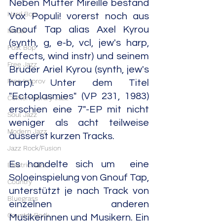
Neben Mutter Mireille bestand 
Hard Bop
Vox Populi! vorerst noch aus 
Gnouf Tap alias Axel Kyrou 
Modal
(synth, g, e-b, vcl, jew's harp, 
Post Bop
effects, wind instr) und seinem 
Free Jazz
Bruder Ariel Kyrou (synth, jew's 
Free Improv
harp). Unter dem Titel 
"Ectoplasmies" (VP 231, 1983) 
Contemporary Jazz
erschien eine 7"-EP mit nicht 
Soul Jazz
weniger als acht teilweise 
Modern Jazz
äusserst kurzen Tracks.
Jazz Rock/Fusion
Es handelte sich um  eine 
Electric Jazz
Soloeinspielung von Gnouf Tap, 
Country
unterstützt je nach Track von 
Bluegrass
einzelnen anderen 
Country Rock
Musikerinnen und Musikern. Ein 