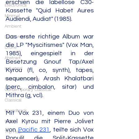
erschien die labellose C30-
Electronica
Kassette "Quid Habet Aures 
Minimal
Audiendi, Audiat" ‎(1985).
Ambient
Das erste richtige Album war 
Dark Ambient
die LP "Myscitismes" (Vox Man, 
Drone
1985), eingespielt in der 
Abstract
Besetzung Gnouf Tap/Axel 
Industrial
Kyrou (fl, co, synth), tapes, 
sequencer), Arash Khalatbari 
Musique concrète
(perc, cimbalon, sitar) und 
Contemporary Classical
Mithra (g, vcl).
Classical
Soundtrack
Mit Vox 231, einem Duo von 
Axel Kyrou mit Pierre Jolivet 
India
von 
Pacific 231
, teilte sich Vox 
Trip Hop
Populi! die Split-Kassette 