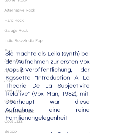
Stoner Rock
Alternative Rock
Hard Rock
Garage Rock
Indie Rock/Indie Pop
Pop
Sie machte als Leila (synth) bei 
Avant Pop
den Aufnahmen zur ersten Vox 
Populi!-Veröffentlichung, der 
Synth Pop
Kassette "Introduction À La 
Jazz
Théorie De La Subjectivité 
Acid Jazz
Relative" (Vox Man, 1982), mit. 
Swing
Überhaupt war diese 
Aufnahme eine reine 
Westcoast Jazz
Familienangelegenheit.
Cool Jazz
Bebop