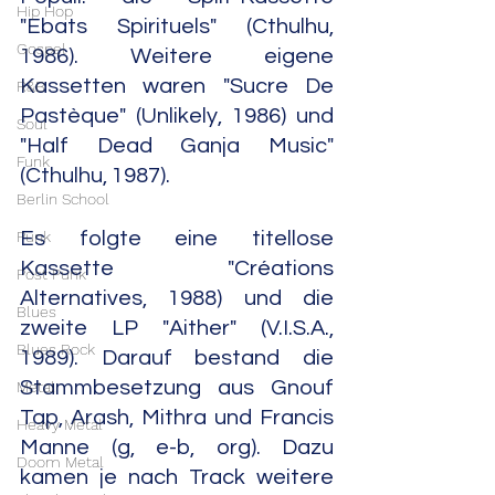
Hip Hop
"Ebats Spirituels" (Cthulhu, 
Gospel
1986). Weitere eigene 
Kassetten waren "Sucre De 
R&B
Pastèque" (Unlikely, 1986) und 
Soul
"Half Dead Ganja Music" 
Funk
(Cthulhu, 1987).
Berlin School
Punk
Es folgte eine titellose 
Kassette "Créations 
Post Punk
Alternatives, 1988) und die 
Blues
zweite LP "Aither" (V.I.S.A., 
Blues Rock
1989). Darauf bestand die 
Stammbesetzung aus Gnouf 
Metal
Tap, Arash, Mithra und Francis 
Heavy Metal
Manne (g, e-b, org). Dazu 
Doom Metal
kamen je nach Track weitere 