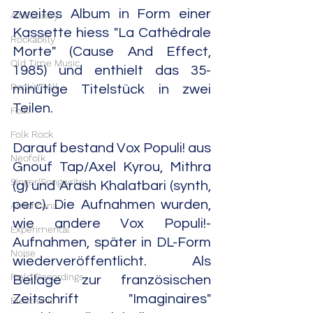
zweites Album in Form einer 
Alt.Country
Kassette hiess "La Cathédrale 
Rockabilly
Morte" (Cause And Effect, 
Old Time Music
1985) und enthielt das 35-
Rock'n'Roll
minütige Titelstück in zwei 
Teilen.
Folk
Folk Rock
Darauf bestand Vox Populi! aus 
Neofolk
Gnouf Tap/Axel Kyrou, Mithra 
Singer/Songwriter
(g) und Arash Khalatbari (synth, 
perc). Die Aufnahmen wurden, 
Americana
wie andere Vox Populi!-
Experimental
Aufnahmen, später in DL-Form 
Noise
wiederveröffentlicht. Als 
Field Recordings
Beilage zur französischen 
Zeitschrift "Imaginaires" 
Electronic